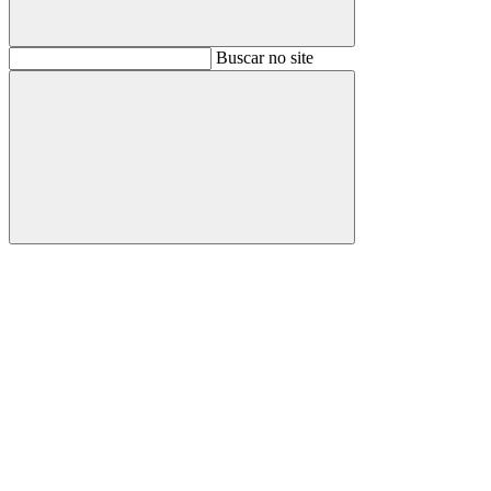
Buscar
Buscar no site
Buscar
Aumentar fonte
Diminuir fonte