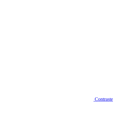
Diminuir fonte
Contraste