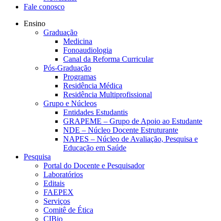
Fale conosco
Ensino
Graduação
Medicina
Fonoaudiologia
Canal da Reforma Curricular
Pós-Graduação
Programas
Residência Médica
Residência Multiprofissional
Grupo e Núcleos
Entidades Estudantis
GRAPEME – Grupo de Apoio ao Estudante
NDE – Núcleo Docente Estruturante
NAPES – Núcleo de Avaliação, Pesquisa e
Educação em Saúde
Pesquisa
Portal do Docente e Pesquisador
Laboratórios
Editais
FAEPEX
Serviços
Comitê de Ética
CIBio