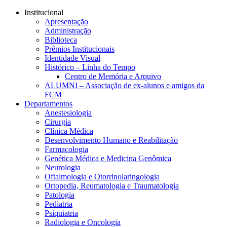
Conteúdo principal
Menu principal
Rodapé
Institucional
Apresentação
Administração
Biblioteca
Prêmios Institucionais
Identidade Visual
Histórico – Linha do Tempo
Centro de Memória e Arquivo
ALUMNI – Associação de ex-alunos e amigos da
FCM
Departamentos
Anestesiologia
Cirurgia
Clínica Médica
Desenvolvimento Humano e Reabilitação
Farmacologia
Genética Médica e Medicina Genômica
Neurologia
Oftalmologia e Otorrinolaringologia
Ortopedia, Reumatologia e Traumatologia
Patologia
Pediatria
Psiquiatria
Radiologia e Oncologia