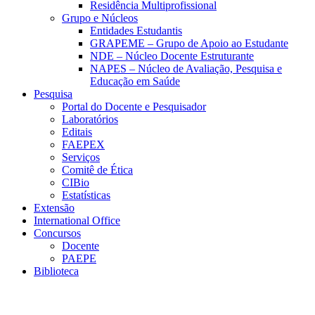
Residência Multiprofissional
Grupo e Núcleos
Entidades Estudantis
GRAPEME – Grupo de Apoio ao Estudante
NDE – Núcleo Docente Estruturante
NAPES – Núcleo de Avaliação, Pesquisa e
Educação em Saúde
Pesquisa
Portal do Docente e Pesquisador
Laboratórios
Editais
FAEPEX
Serviços
Comitê de Ética
CIBio
Estatísticas
Extensão
International Office
Concursos
Docente
PAEPE
Biblioteca
Link para o Facebook