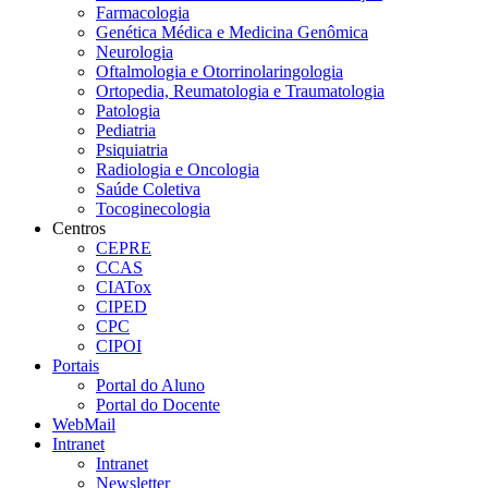
Farmacologia
Genética Médica e Medicina Genômica
Neurologia
Oftalmologia e Otorrinolaringologia
Ortopedia, Reumatologia e Traumatologia
Patologia
Pediatria
Psiquiatria
Radiologia e Oncologia
Saúde Coletiva
Tocoginecologia
Centros
CEPRE
CCAS
CIATox
CIPED
CPC
CIPOI
Portais
Portal do Aluno
Portal do Docente
WebMail
Intranet
Intranet
Newsletter