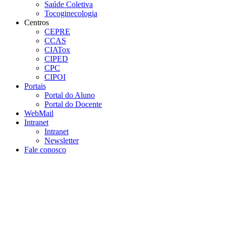
Saúde Coletiva
Tocoginecologia
Centros
CEPRE
CCAS
CIATox
CIPED
CPC
CIPOI
Portais
Portal do Aluno
Portal do Docente
WebMail
Intranet
Intranet
Newsletter
Fale conosco
Aumentar fonte