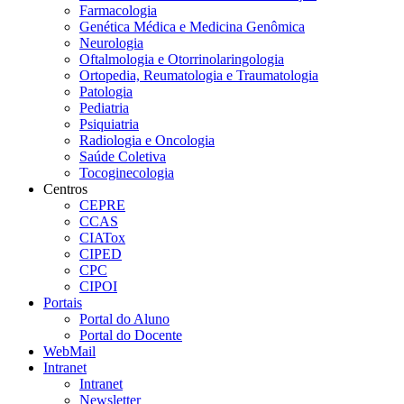
Farmacologia
Genética Médica e Medicina Genômica
Neurologia
Oftalmologia e Otorrinolaringologia
Ortopedia, Reumatologia e Traumatologia
Patologia
Pediatria
Psiquiatria
Radiologia e Oncologia
Saúde Coletiva
Tocoginecologia
Centros
CEPRE
CCAS
CIATox
CIPED
CPC
CIPOI
Portais
Portal do Aluno
Portal do Docente
WebMail
Intranet
Intranet
Newsletter