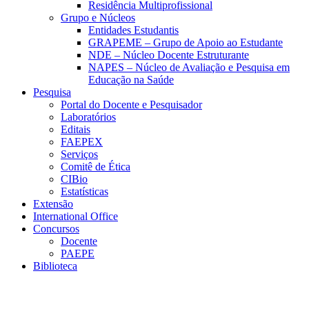
Residência Multiprofissional
Grupo e Núcleos
Entidades Estudantis
GRAPEME – Grupo de Apoio ao Estudante
NDE – Núcleo Docente Estruturante
NAPES – Núcleo de Avaliação e Pesquisa em
Educação na Saúde
Pesquisa
Portal do Docente e Pesquisador
Laboratórios
Editais
FAEPEX
Serviços
Comitê de Ética
CIBio
Estatísticas
Extensão
International Office
Concursos
Docente
PAEPE
Biblioteca
Link para o Facebook