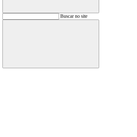
Buscar
Buscar no site
Buscar
Aumentar fonte
Diminuir fonte