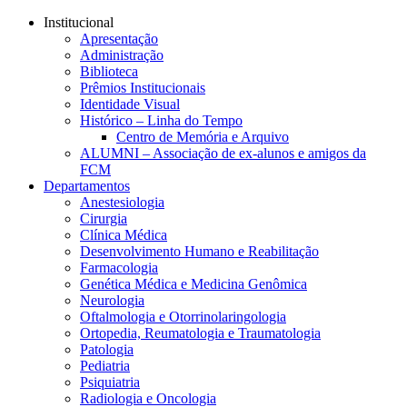
Conteúdo principal
Menu principal
Rodapé
Institucional
Apresentação
Administração
Biblioteca
Prêmios Institucionais
Identidade Visual
Histórico – Linha do Tempo
Centro de Memória e Arquivo
ALUMNI – Associação de ex-alunos e amigos da
FCM
Departamentos
Anestesiologia
Cirurgia
Clínica Médica
Desenvolvimento Humano e Reabilitação
Farmacologia
Genética Médica e Medicina Genômica
Neurologia
Oftalmologia e Otorrinolaringologia
Ortopedia, Reumatologia e Traumatologia
Patologia
Pediatria
Psiquiatria
Radiologia e Oncologia