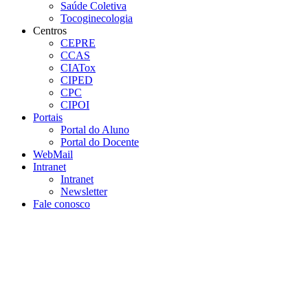
Saúde Coletiva
Tocoginecologia
Centros
CEPRE
CCAS
CIATox
CIPED
CPC
CIPOI
Portais
Portal do Aluno
Portal do Docente
WebMail
Intranet
Intranet
Newsletter
Fale conosco
Aumentar fonte