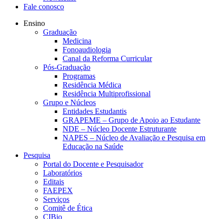
Fale conosco
Ensino
Graduação
Medicina
Fonoaudiologia
Canal da Reforma Curricular
Pós-Graduação
Programas
Residência Médica
Residência Multiprofissional
Grupo e Núcleos
Entidades Estudantis
GRAPEME – Grupo de Apoio ao Estudante
NDE – Núcleo Docente Estruturante
NAPES – Núcleo de Avaliação e Pesquisa em
Educação na Saúde
Pesquisa
Portal do Docente e Pesquisador
Laboratórios
Editais
FAEPEX
Serviços
Comitê de Ética
CIBio