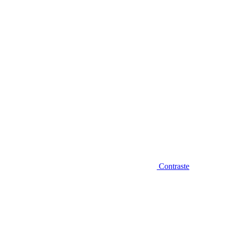
Diminuir fonte
Contraste