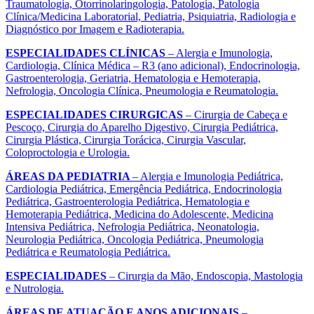
Traumatologia, Otorrinolaringologia, Patologia, Patologia
Clínica/Medicina Laboratorial, Pediatria, Psiquiatria, Radiologia e
Diagnóstico por Imagem e Radioterapia.
ESPECIALIDADES CLÍNICAS
– Alergia e Imunologia,
Cardiologia, Clínica Médica – R3 (ano adicional), Endocrinologia,
Gastroenterologia, Geriatria, Hematologia e Hemoterapia,
Nefrologia, Oncologia Clínica, Pneumologia e Reumatologia.
ESPECIALIDADES CIRURGICAS
– Cirurgia de Cabeça e
Pescoço, Cirurgia do Aparelho Digestivo, Cirurgia Pediátrica,
Cirurgia Plástica, Cirurgia Torácica, Cirurgia Vascular,
Coloproctologia e Urologia.
ÁREAS DA PEDIATRIA
– Alergia e Imunologia Pediátrica,
Cardiologia Pediátrica, Emergência Pediátrica, Endocrinologia
Pediátrica, Gastroenterologia Pediátrica, Hematologia e
Hemoterapia Pediátrica, Medicina do Adolescente, Medicina
Intensiva Pediátrica, Nefrologia Pediátrica, Neonatologia,
Neurologia Pediátrica, Oncologia Pediátrica, Pneumologia
Pediátrica e Reumatologia Pediátrica.
ESPECIALIDADES
– Cirurgia da Mão, Endoscopia, Mastologia
e Nutrologia.
ÁREAS DE ATUAÇÃO E ANOS ADICIONAIS
–