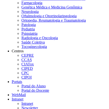
Farmacologia
Genética Médica e Medicina Genômica
Neurologia
Oftalmologia e Otorrinolaringologia
Ortopedia, Reumatologia e Traumatologia
Patologia
Pediatria
Psiquiatria
Radiologia e Oncologia
Saúde Coletiva
Tocoginecologia
Centros
CEPRE
CCAS
CIATox
CIPED
CPC
CIPOI
Portais
Portal do Aluno
Portal do Docente
WebMail
Intranet
Intranet
Newsletter