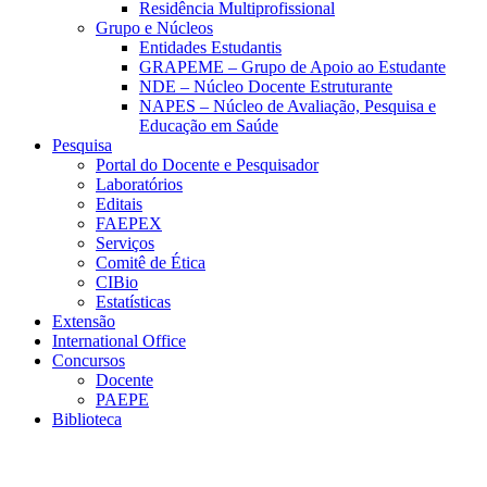
Residência Multiprofissional
Grupo e Núcleos
Entidades Estudantis
GRAPEME – Grupo de Apoio ao Estudante
NDE – Núcleo Docente Estruturante
NAPES – Núcleo de Avaliação, Pesquisa e
Educação em Saúde
Pesquisa
Portal do Docente e Pesquisador
Laboratórios
Editais
FAEPEX
Serviços
Comitê de Ética
CIBio
Estatísticas
Extensão
International Office
Concursos
Docente
PAEPE
Biblioteca
Link para o Facebook