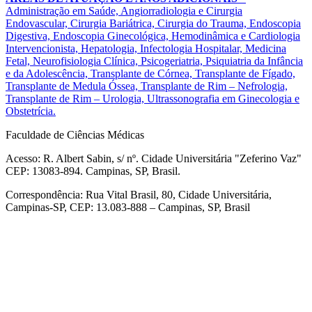
Administração em Saúde, Angiorradiologia e Cirurgia
Endovascular, Cirurgia Bariátrica, Cirurgia do Trauma, Endoscopia
Digestiva, Endoscopia Ginecológica, Hemodinâmica e Cardiologia
Intervencionista, Hepatologia, Infectologia Hospitalar, Medicina
Fetal, Neurofisiologia Clínica, Psicogeriatria, Psiquiatria da Infância
e da Adolescência, Transplante de Córnea, Transplante de Fígado,
Transplante de Medula Óssea, Transplante de Rim – Nefrologia,
Transplante de Rim – Urologia, Ultrassonografia em Ginecologia e
Obstetrícia.
Faculdade de Ciências Médicas
Acesso: R. Albert Sabin, s/ nº. Cidade Universitária "Zeferino Vaz"
CEP: 13083-894. Campinas, SP, Brasil.
Correspondência: Rua Vital Brasil, 80, Cidade Universitária,
Campinas-SP, CEP: 13.083-888 – Campinas, SP, Brasil
Link para o Facebook