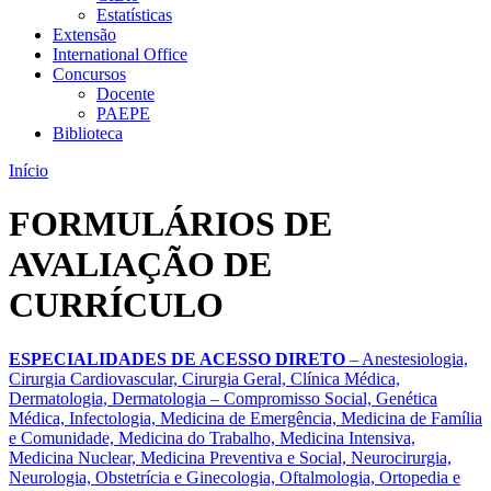
Estatísticas
Extensão
International Office
Concursos
Docente
PAEPE
Biblioteca
Início
FORMULÁRIOS DE
AVALIAÇÃO DE
CURRÍCULO
ESPECIALIDADES DE ACESSO DIRETO
– Anestesiologia,
Cirurgia Cardiovascular, Cirurgia Geral, Clínica Médica,
Dermatologia, Dermatologia – Compromisso Social, Genética
Médica, Infectologia, Medicina de Emergência, Medicina de Família
e Comunidade, Medicina do Trabalho, Medicina Intensiva,
Medicina Nuclear, Medicina Preventiva e Social, Neurocirurgia,
Neurologia, Obstetrícia e Ginecologia, Oftalmologia, Ortopedia e