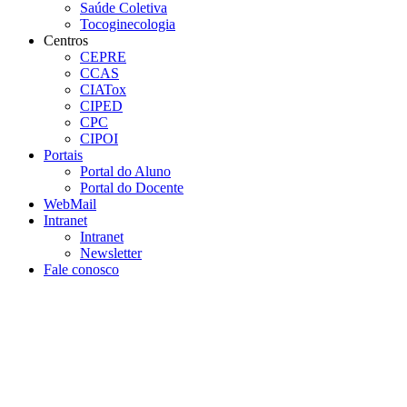
Saúde Coletiva
Tocoginecologia
Centros
CEPRE
CCAS
CIATox
CIPED
CPC
CIPOI
Portais
Portal do Aluno
Portal do Docente
WebMail
Intranet
Intranet
Newsletter
Fale conosco
Aumentar fonte