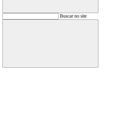
Buscar
Buscar no site
Buscar
Aumentar fonte
Diminuir fonte