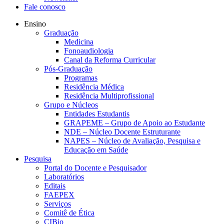
Fale conosco
Ensino
Graduação
Medicina
Fonoaudiologia
Canal da Reforma Curricular
Pós-Graduação
Programas
Residência Médica
Residência Multiprofissional
Grupo e Núcleos
Entidades Estudantis
GRAPEME – Grupo de Apoio ao Estudante
NDE – Núcleo Docente Estruturante
NAPES – Núcleo de Avaliação, Pesquisa e
Educação em Saúde
Pesquisa
Portal do Docente e Pesquisador
Laboratórios
Editais
FAEPEX
Serviços
Comitê de Ética
CIBio