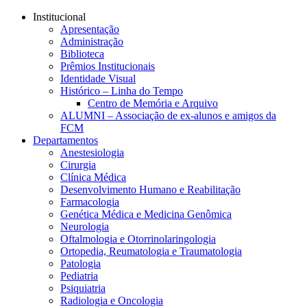
Conteúdo principal
Menu principal
Rodapé
Institucional
Apresentação
Administração
Biblioteca
Prêmios Institucionais
Identidade Visual
Histórico – Linha do Tempo
Centro de Memória e Arquivo
ALUMNI – Associação de ex-alunos e amigos da
FCM
Departamentos
Anestesiologia
Cirurgia
Clínica Médica
Desenvolvimento Humano e Reabilitação
Farmacologia
Genética Médica e Medicina Genômica
Neurologia
Oftalmologia e Otorrinolaringologia
Ortopedia, Reumatologia e Traumatologia
Patologia
Pediatria
Psiquiatria
Radiologia e Oncologia