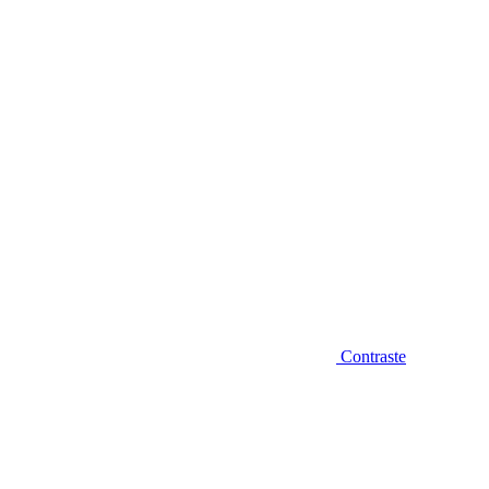
Diminuir fonte
Contraste