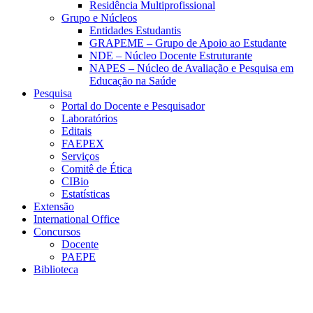
Residência Multiprofissional
Grupo e Núcleos
Entidades Estudantis
GRAPEME – Grupo de Apoio ao Estudante
NDE – Núcleo Docente Estruturante
NAPES – Núcleo de Avaliação e Pesquisa em
Educação na Saúde
Pesquisa
Portal do Docente e Pesquisador
Laboratórios
Editais
FAEPEX
Serviços
Comitê de Ética
CIBio
Estatísticas
Extensão
International Office
Concursos
Docente
PAEPE
Biblioteca
Link para o Facebook