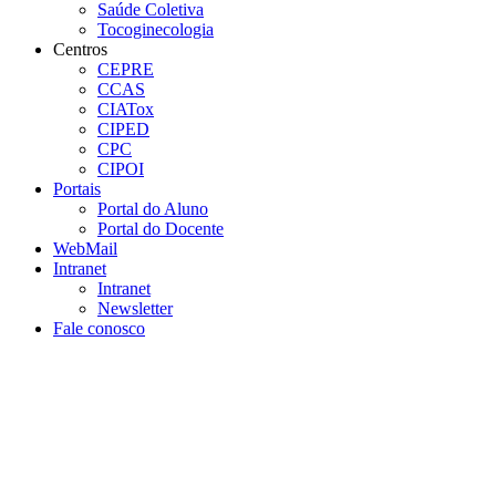
Saúde Coletiva
Tocoginecologia
Centros
CEPRE
CCAS
CIATox
CIPED
CPC
CIPOI
Portais
Portal do Aluno
Portal do Docente
WebMail
Intranet
Intranet
Newsletter
Fale conosco
Aumentar fonte