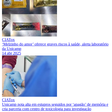
CIATox
‘Melzinho do amor’ oferece graves riscos à saúde, alerta laboratório
da Unicamp
14 abr 2025
CIATox
Unicamp nota alta em estupros seguidos por ‘apagão’ de memória e
cria parceria com centro de toxicologia para investigação