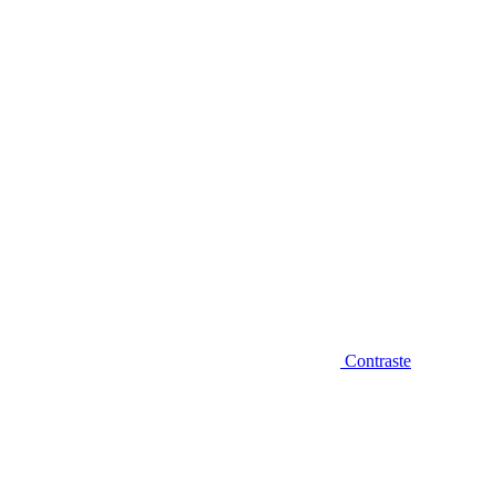
Diminuir fonte
Contraste