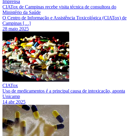
Imprensa
CIATox de Campinas recebe visita técnica de consultora do
Ministério da Saúde
O Centro de Informação e Assistência Toxicológica (CIATox) de
Campinas […]
28 maio 2025
CIATox
Uso de medicamentos é a principal causa de intoxicação, aponta
Unicamp
14 abr 2025