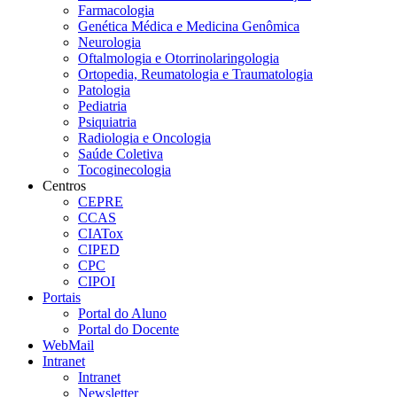
Farmacologia
Genética Médica e Medicina Genômica
Neurologia
Oftalmologia e Otorrinolaringologia
Ortopedia, Reumatologia e Traumatologia
Patologia
Pediatria
Psiquiatria
Radiologia e Oncologia
Saúde Coletiva
Tocoginecologia
Centros
CEPRE
CCAS
CIATox
CIPED
CPC
CIPOI
Portais
Portal do Aluno
Portal do Docente
WebMail
Intranet
Intranet
Newsletter