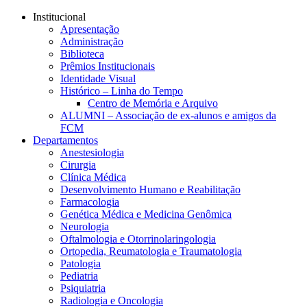
Conteúdo principal
Menu principal
Rodapé
Institucional
Apresentação
Administração
Biblioteca
Prêmios Institucionais
Identidade Visual
Histórico – Linha do Tempo
Centro de Memória e Arquivo
ALUMNI – Associação de ex-alunos e amigos da
FCM
Departamentos
Anestesiologia
Cirurgia
Clínica Médica
Desenvolvimento Humano e Reabilitação
Farmacologia
Genética Médica e Medicina Genômica
Neurologia
Oftalmologia e Otorrinolaringologia
Ortopedia, Reumatologia e Traumatologia
Patologia
Pediatria
Psiquiatria
Radiologia e Oncologia