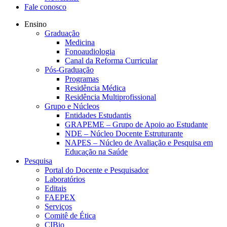
Fale conosco
Ensino
Graduação
Medicina
Fonoaudiologia
Canal da Reforma Curricular
Pós-Graduação
Programas
Residência Médica
Residência Multiprofissional
Grupo e Núcleos
Entidades Estudantis
GRAPEME – Grupo de Apoio ao Estudante
NDE – Núcleo Docente Estruturante
NAPES – Núcleo de Avaliação e Pesquisa em
Educação na Saúde
Pesquisa
Portal do Docente e Pesquisador
Laboratórios
Editais
FAEPEX
Serviços
Comitê de Ética
CIBio