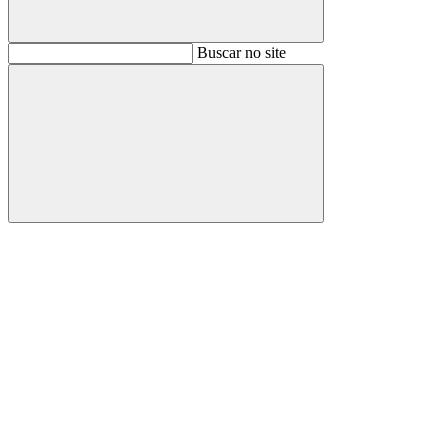
Buscar
Buscar no site
Buscar
Aumentar fonte
Diminuir fonte