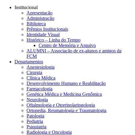
Conteúdo principal
Menu principal
Rodapé
Institucional
Apresentação
Administração
Biblioteca
Prêmios Institucionais
Identidade Visual
Histórico – Linha do Tempo
Centro de Memória e Arquivo
ALUMNI – Associação de ex-alunos e amigos da
FCM
Departamentos
Anestesiologia
Cirurgia
Clínica Médica
Desenvolvimento Humano e Reabilitação
Farmacologia
Genética Médica e Medicina Genômica
Neurologia
Oftalmologia e Otorrinolaringologia
Ortopedia, Reumatologia e Traumatologia
Patologia
Pediatria
Psiquiatria
Radiologia e Oncologia