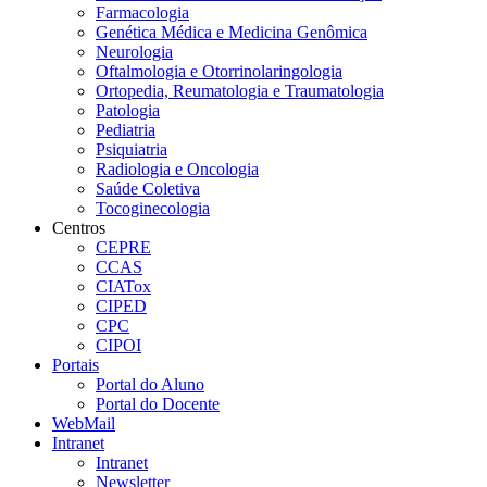
Farmacologia
Genética Médica e Medicina Genômica
Neurologia
Oftalmologia e Otorrinolaringologia
Ortopedia, Reumatologia e Traumatologia
Patologia
Pediatria
Psiquiatria
Radiologia e Oncologia
Saúde Coletiva
Tocoginecologia
Centros
CEPRE
CCAS
CIATox
CIPED
CPC
CIPOI
Portais
Portal do Aluno
Portal do Docente
WebMail
Intranet
Intranet
Newsletter