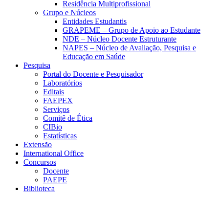
Residência Multiprofissional
Grupo e Núcleos
Entidades Estudantis
GRAPEME – Grupo de Apoio ao Estudante
NDE – Núcleo Docente Estruturante
NAPES – Núcleo de Avaliação, Pesquisa e
Educação em Saúde
Pesquisa
Portal do Docente e Pesquisador
Laboratórios
Editais
FAEPEX
Serviços
Comitê de Ética
CIBio
Estatísticas
Extensão
International Office
Concursos
Docente
PAEPE
Biblioteca
Link para o Facebook