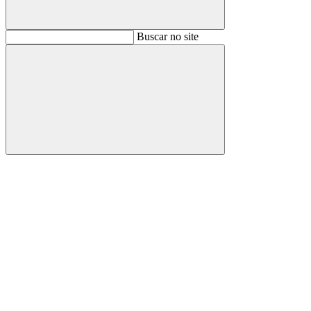
Buscar
Buscar no site
Buscar
Aumentar fonte
Diminuir fonte