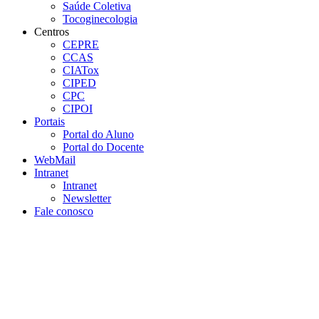
Saúde Coletiva
Tocoginecologia
Centros
CEPRE
CCAS
CIATox
CIPED
CPC
CIPOI
Portais
Portal do Aluno
Portal do Docente
WebMail
Intranet
Intranet
Newsletter
Fale conosco
Aumentar fonte