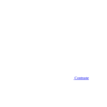
Diminuir fonte
Contraste