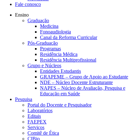
Fale conosco
Ensino
Graduação
Medicina
Fonoaudiologia
Canal da Reforma Curricular
Pós-Graduação
Programas
Residência Médica
Residência Multiprofissional
Grupo e Núcleos
Entidades Estudantis
GRAPEME – Grupo de Apoio ao Estudante
NDE – Núcleo Docente Estruturante
NAPES – Núcleo de Avaliação, Pesquisa e
Educação em Saúde
Pesquisa
Portal do Docente e Pesquisador
Laboratórios
Editais
FAEPEX
Serviços
Comitê de Ética
CIBio