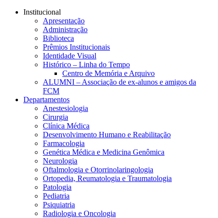
Conteúdo principal
Menu principal
Rodapé
Institucional
Apresentação
Administração
Biblioteca
Prêmios Institucionais
Identidade Visual
Histórico – Linha do Tempo
Centro de Memória e Arquivo
ALUMNI – Associação de ex-alunos e amigos da
FCM
Departamentos
Anestesiologia
Cirurgia
Clínica Médica
Desenvolvimento Humano e Reabilitação
Farmacologia
Genética Médica e Medicina Genômica
Neurologia
Oftalmologia e Otorrinolaringologia
Ortopedia, Reumatologia e Traumatologia
Patologia
Pediatria
Psiquiatria
Radiologia e Oncologia