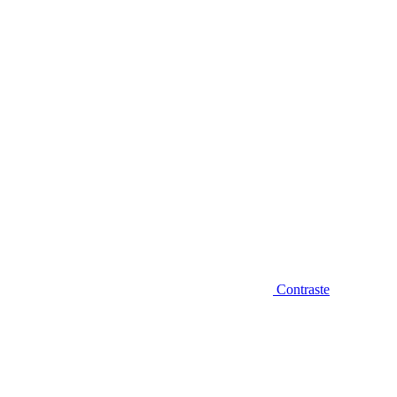
Diminuir fonte
Contraste