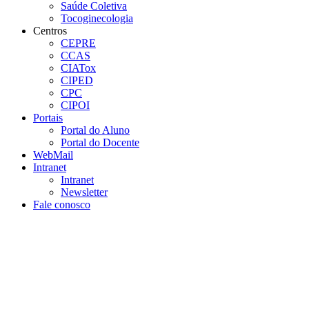
Saúde Coletiva
Tocoginecologia
Centros
CEPRE
CCAS
CIATox
CIPED
CPC
CIPOI
Portais
Portal do Aluno
Portal do Docente
WebMail
Intranet
Intranet
Newsletter
Fale conosco
Aumentar fonte