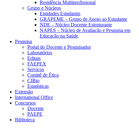
Residência Multiprofissional
Grupo e Núcleos
Entidades Estudantis
GRAPEME – Grupo de Apoio ao Estudante
NDE – Núcleo Docente Estruturante
NAPES – Núcleo de Avaliação e Pesquisa em
Educação na Saúde
Pesquisa
Portal do Docente e Pesquisador
Laboratórios
Editais
FAEPEX
Serviços
Comitê de Ética
CIBio
Estatísticas
Extensão
International Office
Concursos
Docente
PAEPE
Biblioteca
Link para o Facebook