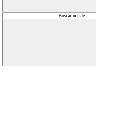
Buscar
Buscar no site
Buscar
Aumentar fonte
Diminuir fonte