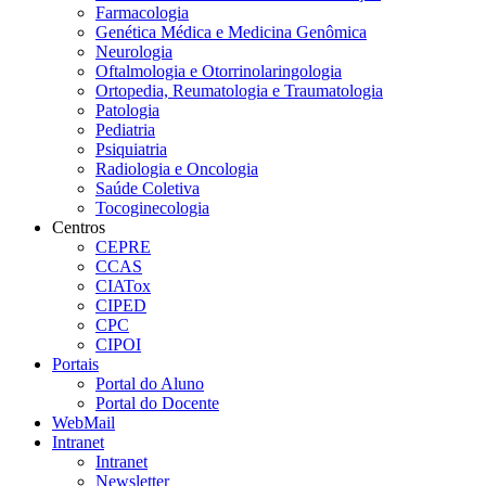
Farmacologia
Genética Médica e Medicina Genômica
Neurologia
Oftalmologia e Otorrinolaringologia
Ortopedia, Reumatologia e Traumatologia
Patologia
Pediatria
Psiquiatria
Radiologia e Oncologia
Saúde Coletiva
Tocoginecologia
Centros
CEPRE
CCAS
CIATox
CIPED
CPC
CIPOI
Portais
Portal do Aluno
Portal do Docente
WebMail
Intranet
Intranet
Newsletter