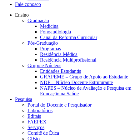
Fale conosco
Ensino
Graduação
Medicina
Fonoaudiologia
Canal da Reforma Curricular
Pós-Graduação
Programas
Residência Médica
Residência Multiprofissional
Grupo e Núcleos
Entidades Estudantis
GRAPEME – Grupo de Apoio ao Estudante
NDE – Núcleo Docente Estruturante
NAPES – Núcleo de Avaliação e Pesquisa em
Educação na Saúde
Pesquisa
Portal do Docente e Pesquisador
Laboratórios
Editais
FAEPEX
Serviços
Comitê de Ética
CIBio