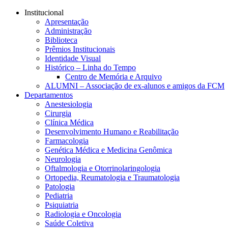
Conteúdo principal
Menu principal
Rodapé
Institucional
Apresentação
Administração
Biblioteca
Prêmios Institucionais
Identidade Visual
Histórico – Linha do Tempo
Centro de Memória e Arquivo
ALUMNI – Associação de ex-alunos e amigos da FCM
Departamentos
Anestesiologia
Cirurgia
Clínica Médica
Desenvolvimento Humano e Reabilitação
Farmacologia
Genética Médica e Medicina Genômica
Neurologia
Oftalmologia e Otorrinolaringologia
Ortopedia, Reumatologia e Traumatologia
Patologia
Pediatria
Psiquiatria
Radiologia e Oncologia
Saúde Coletiva