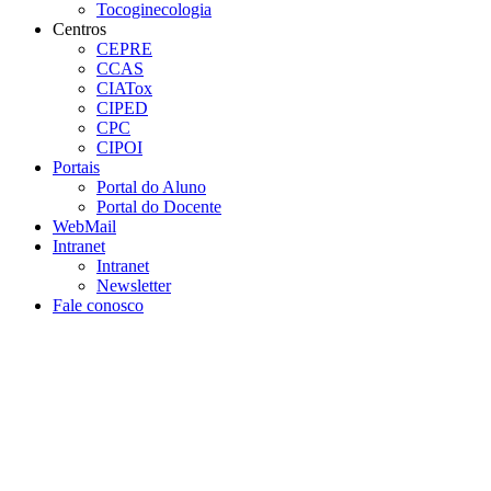
Tocoginecologia
Centros
CEPRE
CCAS
CIATox
CIPED
CPC
CIPOI
Portais
Portal do Aluno
Portal do Docente
WebMail
Intranet
Intranet
Newsletter
Fale conosco
Aumentar fonte