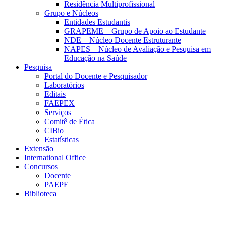
Residência Multiprofissional
Grupo e Núcleos
Entidades Estudantis
GRAPEME – Grupo de Apoio ao Estudante
NDE – Núcleo Docente Estruturante
NAPES – Núcleo de Avaliação e Pesquisa em
Educação na Saúde
Pesquisa
Portal do Docente e Pesquisador
Laboratórios
Editais
FAEPEX
Serviços
Comitê de Ética
CIBio
Estatísticas
Extensão
International Office
Concursos
Docente
PAEPE
Biblioteca
Link para o Facebook