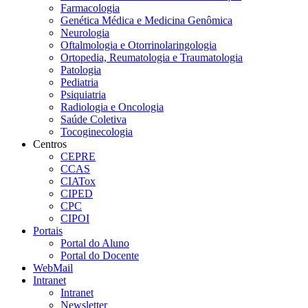
Farmacologia
Genética Médica e Medicina Genômica
Neurologia
Oftalmologia e Otorrinolaringologia
Ortopedia, Reumatologia e Traumatologia
Patologia
Pediatria
Psiquiatria
Radiologia e Oncologia
Saúde Coletiva
Tocoginecologia
Centros
CEPRE
CCAS
CIATox
CIPED
CPC
CIPOI
Portais
Portal do Aluno
Portal do Docente
WebMail
Intranet
Intranet
Newsletter