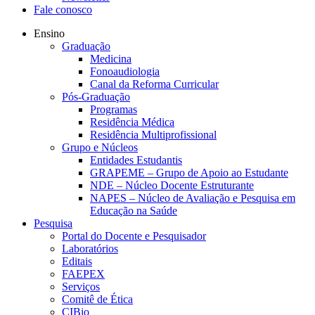
Fale conosco
Ensino
Graduação
Medicina
Fonoaudiologia
Canal da Reforma Curricular
Pós-Graduação
Programas
Residência Médica
Residência Multiprofissional
Grupo e Núcleos
Entidades Estudantis
GRAPEME – Grupo de Apoio ao Estudante
NDE – Núcleo Docente Estruturante
NAPES – Núcleo de Avaliação e Pesquisa em
Educação na Saúde
Pesquisa
Portal do Docente e Pesquisador
Laboratórios
Editais
FAEPEX
Serviços
Comitê de Ética
CIBio