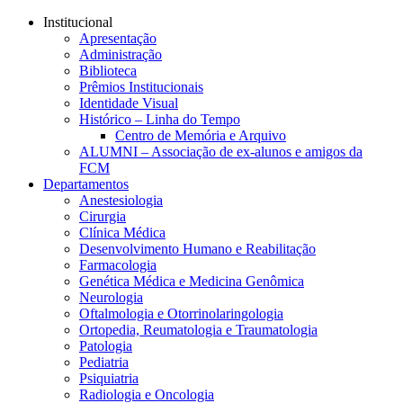
Conteúdo principal
Menu principal
Rodapé
Institucional
Apresentação
Administração
Biblioteca
Prêmios Institucionais
Identidade Visual
Histórico – Linha do Tempo
Centro de Memória e Arquivo
ALUMNI – Associação de ex-alunos e amigos da
FCM
Departamentos
Anestesiologia
Cirurgia
Clínica Médica
Desenvolvimento Humano e Reabilitação
Farmacologia
Genética Médica e Medicina Genômica
Neurologia
Oftalmologia e Otorrinolaringologia
Ortopedia, Reumatologia e Traumatologia
Patologia
Pediatria
Psiquiatria
Radiologia e Oncologia