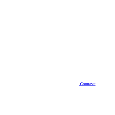
Diminuir fonte
Contraste