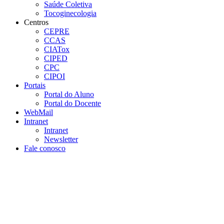
Saúde Coletiva
Tocoginecologia
Centros
CEPRE
CCAS
CIATox
CIPED
CPC
CIPOI
Portais
Portal do Aluno
Portal do Docente
WebMail
Intranet
Intranet
Newsletter
Fale conosco
Aumentar fonte