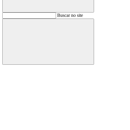
Buscar
Buscar no site
Buscar
Aumentar fonte
Diminuir fonte