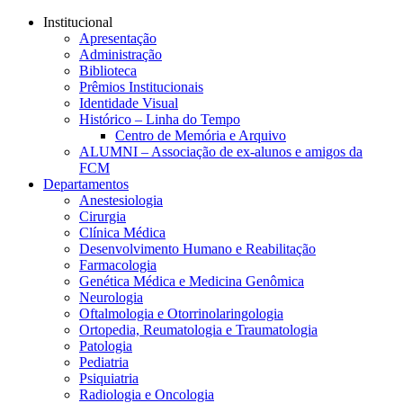
Conteúdo principal
Menu principal
Rodapé
Institucional
Apresentação
Administração
Biblioteca
Prêmios Institucionais
Identidade Visual
Histórico – Linha do Tempo
Centro de Memória e Arquivo
ALUMNI – Associação de ex-alunos e amigos da
FCM
Departamentos
Anestesiologia
Cirurgia
Clínica Médica
Desenvolvimento Humano e Reabilitação
Farmacologia
Genética Médica e Medicina Genômica
Neurologia
Oftalmologia e Otorrinolaringologia
Ortopedia, Reumatologia e Traumatologia
Patologia
Pediatria
Psiquiatria
Radiologia e Oncologia