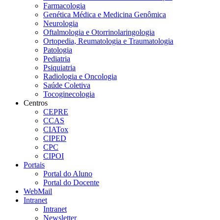
Farmacologia
Genética Médica e Medicina Genômica
Neurologia
Oftalmologia e Otorrinolaringologia
Ortopedia, Reumatologia e Traumatologia
Patologia
Pediatria
Psiquiatria
Radiologia e Oncologia
Saúde Coletiva
Tocoginecologia
Centros
CEPRE
CCAS
CIATox
CIPED
CPC
CIPOI
Portais
Portal do Aluno
Portal do Docente
WebMail
Intranet
Intranet
Newsletter