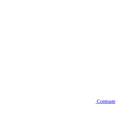
Diminuir fonte
Contraste