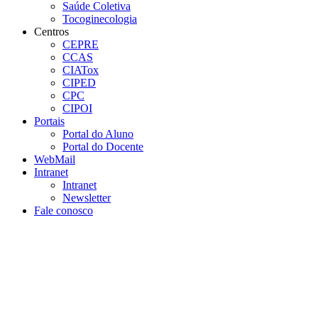
Saúde Coletiva
Tocoginecologia
Centros
CEPRE
CCAS
CIATox
CIPED
CPC
CIPOI
Portais
Portal do Aluno
Portal do Docente
WebMail
Intranet
Intranet
Newsletter
Fale conosco
Aumentar fonte