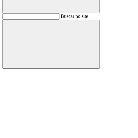
Buscar
Buscar no site
Buscar
Aumentar fonte
Diminuir fonte