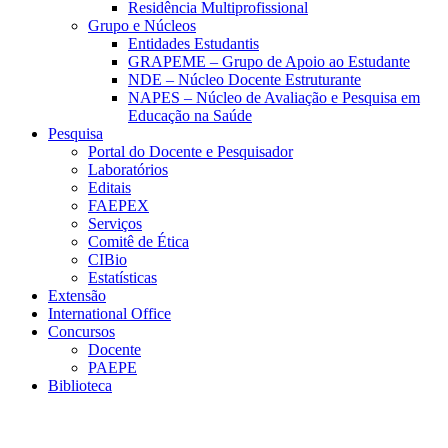
Residência Multiprofissional
Grupo e Núcleos
Entidades Estudantis
GRAPEME – Grupo de Apoio ao Estudante
NDE – Núcleo Docente Estruturante
NAPES – Núcleo de Avaliação e Pesquisa em
Educação na Saúde
Pesquisa
Portal do Docente e Pesquisador
Laboratórios
Editais
FAEPEX
Serviços
Comitê de Ética
CIBio
Estatísticas
Extensão
International Office
Concursos
Docente
PAEPE
Biblioteca
Link para o Facebook