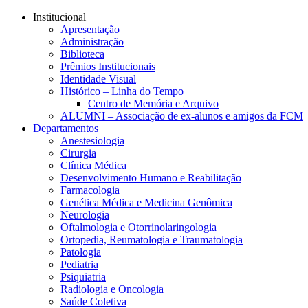
Conteúdo principal
Menu principal
Rodapé
Institucional
Apresentação
Administração
Biblioteca
Prêmios Institucionais
Identidade Visual
Histórico – Linha do Tempo
Centro de Memória e Arquivo
ALUMNI – Associação de ex-alunos e amigos da FCM
Departamentos
Anestesiologia
Cirurgia
Clínica Médica
Desenvolvimento Humano e Reabilitação
Farmacologia
Genética Médica e Medicina Genômica
Neurologia
Oftalmologia e Otorrinolaringologia
Ortopedia, Reumatologia e Traumatologia
Patologia
Pediatria
Psiquiatria
Radiologia e Oncologia
Saúde Coletiva