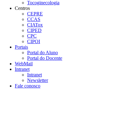
Tocoginecologia
Centros
CEPRE
CCAS
CIATox
CIPED
CPC
CIPOI
Portais
Portal do Aluno
Portal do Docente
WebMail
Intranet
Intranet
Newsletter
Fale conosco
Aumentar fonte