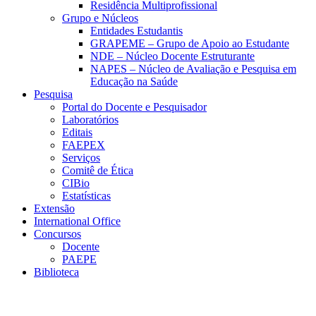
Residência Multiprofissional
Grupo e Núcleos
Entidades Estudantis
GRAPEME – Grupo de Apoio ao Estudante
NDE – Núcleo Docente Estruturante
NAPES – Núcleo de Avaliação e Pesquisa em
Educação na Saúde
Pesquisa
Portal do Docente e Pesquisador
Laboratórios
Editais
FAEPEX
Serviços
Comitê de Ética
CIBio
Estatísticas
Extensão
International Office
Concursos
Docente
PAEPE
Biblioteca
Link para o Facebook