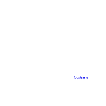
Diminuir fonte
Contraste