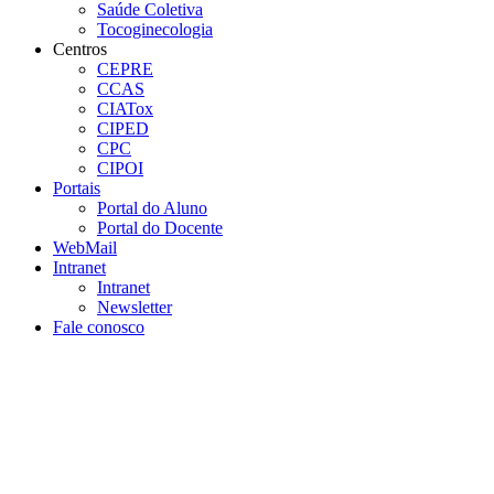
Saúde Coletiva
Tocoginecologia
Centros
CEPRE
CCAS
CIATox
CIPED
CPC
CIPOI
Portais
Portal do Aluno
Portal do Docente
WebMail
Intranet
Intranet
Newsletter
Fale conosco
Aumentar fonte