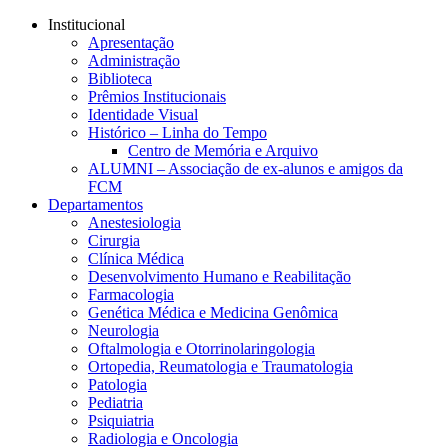
Conteúdo principal
Menu principal
Rodapé
Institucional
Apresentação
Administração
Biblioteca
Prêmios Institucionais
Identidade Visual
Histórico – Linha do Tempo
Centro de Memória e Arquivo
ALUMNI – Associação de ex-alunos e amigos da
FCM
Departamentos
Anestesiologia
Cirurgia
Clínica Médica
Desenvolvimento Humano e Reabilitação
Farmacologia
Genética Médica e Medicina Genômica
Neurologia
Oftalmologia e Otorrinolaringologia
Ortopedia, Reumatologia e Traumatologia
Patologia
Pediatria
Psiquiatria
Radiologia e Oncologia