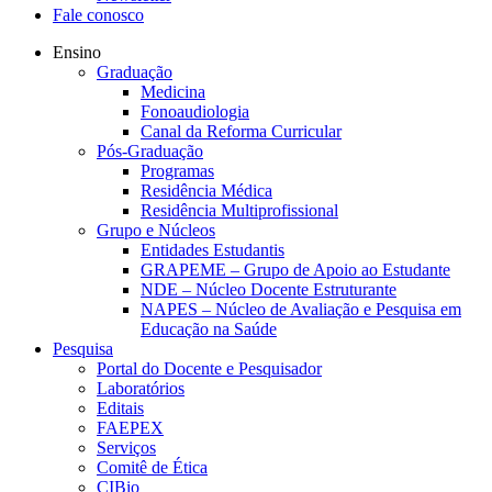
Fale conosco
Ensino
Graduação
Medicina
Fonoaudiologia
Canal da Reforma Curricular
Pós-Graduação
Programas
Residência Médica
Residência Multiprofissional
Grupo e Núcleos
Entidades Estudantis
GRAPEME – Grupo de Apoio ao Estudante
NDE – Núcleo Docente Estruturante
NAPES – Núcleo de Avaliação e Pesquisa em
Educação na Saúde
Pesquisa
Portal do Docente e Pesquisador
Laboratórios
Editais
FAEPEX
Serviços
Comitê de Ética
CIBio