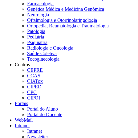
Farmacologia
Genética Médica e Medicina Genômica
Neurologia
Oftalmologia e Otorrinolaringologia
Ortopedia, Reumatologia e Traumatologia
Patologia
Pediatria
Psiquiatria
Radiologia e Oncologia
Saúde Coletiva
Tocoginecologia
Centros
CEPRE
CCAS
CIATox
CIPED
CPC
CIPOI
Portais
Portal do Aluno
Portal do Docente
WebMail
Intranet
Intranet
Newsletter