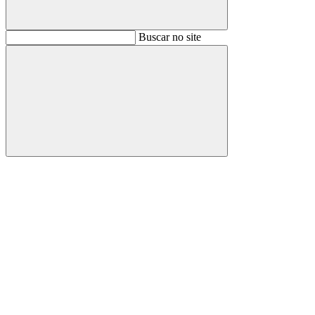
Buscar
Buscar no site
Buscar
Aumentar fonte
Diminuir fonte