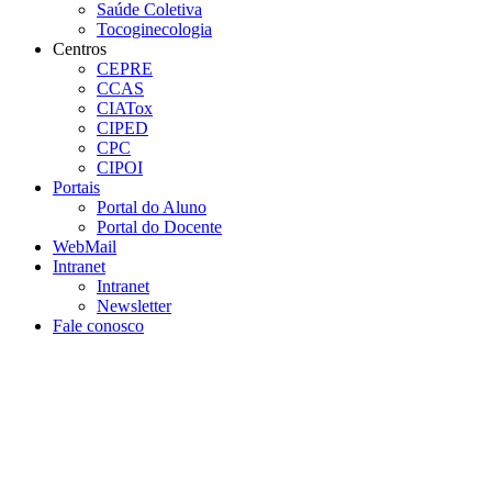
Saúde Coletiva
Tocoginecologia
Centros
CEPRE
CCAS
CIATox
CIPED
CPC
CIPOI
Portais
Portal do Aluno
Portal do Docente
WebMail
Intranet
Intranet
Newsletter
Fale conosco
Aumentar fonte