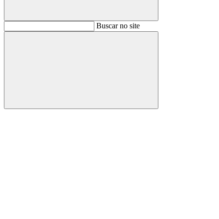
Buscar
Buscar no site
Buscar
Aumentar fonte
Diminuir fonte