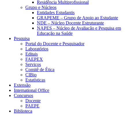
Residência Multiprofissional
Grupo e Núcleos
Entidades Estudantis
GRAPEME – Grupo de Apoio ao Estudante
NDE – Núcleo Docente Estruturante
NAPES – Núcleo de Avaliação e Pesquisa em
Educação na Saúde
Pesquisa
Portal do Docente e Pesquisador
Laboratórios
Editais
FAEPEX
Serviços
Comitê de Ética
CIBio
Estatísticas
Extensão
International Office
Concursos
Docente
PAEPE
Biblioteca
Link para o Facebook