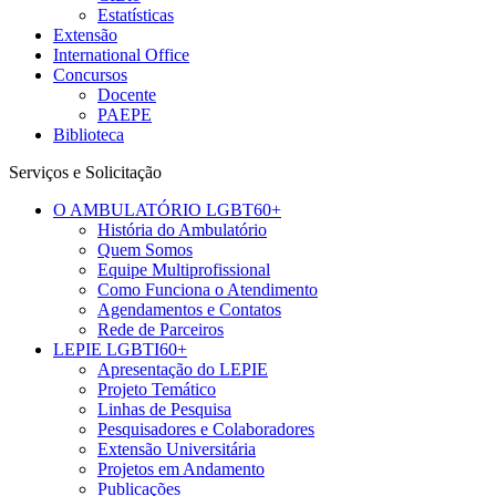
Estatísticas
Extensão
International Office
Concursos
Docente
PAEPE
Biblioteca
Serviços e Solicitação
O AMBULATÓRIO LGBT60+
História do Ambulatório
Quem Somos
Equipe Multiprofissional
Como Funciona o Atendimento
Agendamentos e Contatos
Rede de Parceiros
LEPIE LGBTI60+
Apresentação do LEPIE
Projeto Temático
Linhas de Pesquisa
Pesquisadores e Colaboradores
Extensão Universitária
Projetos em Andamento
Publicações