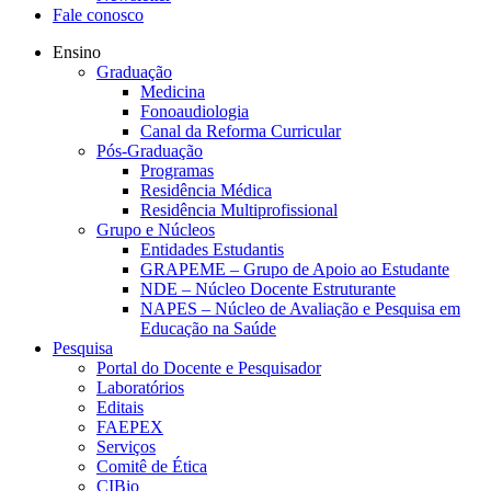
Fale conosco
Ensino
Graduação
Medicina
Fonoaudiologia
Canal da Reforma Curricular
Pós-Graduação
Programas
Residência Médica
Residência Multiprofissional
Grupo e Núcleos
Entidades Estudantis
GRAPEME – Grupo de Apoio ao Estudante
NDE – Núcleo Docente Estruturante
NAPES – Núcleo de Avaliação e Pesquisa em
Educação na Saúde
Pesquisa
Portal do Docente e Pesquisador
Laboratórios
Editais
FAEPEX
Serviços
Comitê de Ética
CIBio