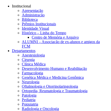
Conteúdo principal
Menu principal
Rodapé
Institucional
Apresentação
Administração
Biblioteca
Prêmios Institucionais
Identidade Visual
Histórico – Linha do Tempo
Centro de Memória e Arquivo
ALUMNI – Associação de ex-alunos e amigos da
FCM
Departamentos
Anestesiologia
Cirurgia
Clínica Médica
Desenvolvimento Humano e Reabilitação
Farmacologia
Genética Médica e Medicina Genômica
Neurologia
Oftalmologia e Otorrinolaringologia
Ortopedia, Reumatologia e Traumatologia
Patologia
Pediatria
Psiquiatria
Radiologia e Oncologia