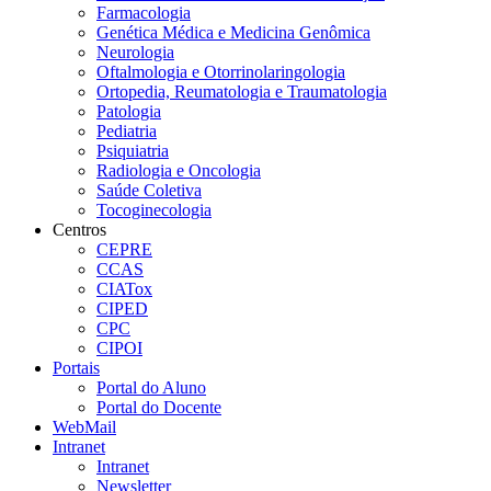
Farmacologia
Genética Médica e Medicina Genômica
Neurologia
Oftalmologia e Otorrinolaringologia
Ortopedia, Reumatologia e Traumatologia
Patologia
Pediatria
Psiquiatria
Radiologia e Oncologia
Saúde Coletiva
Tocoginecologia
Centros
CEPRE
CCAS
CIATox
CIPED
CPC
CIPOI
Portais
Portal do Aluno
Portal do Docente
WebMail
Intranet
Intranet
Newsletter