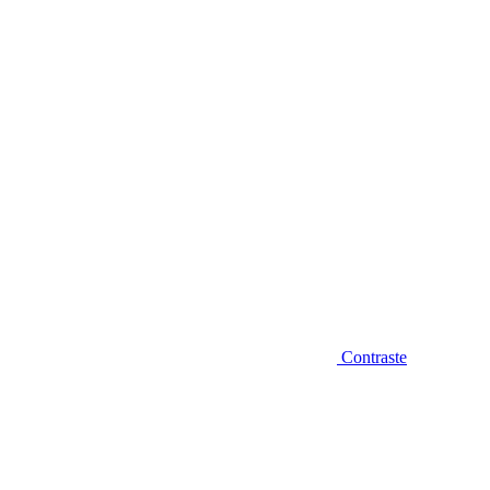
Diminuir fonte
Contraste