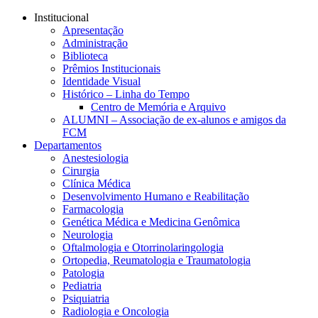
Conteúdo principal
Menu principal
Rodapé
Institucional
Apresentação
Administração
Biblioteca
Prêmios Institucionais
Identidade Visual
Histórico – Linha do Tempo
Centro de Memória e Arquivo
ALUMNI – Associação de ex-alunos e amigos da
FCM
Departamentos
Anestesiologia
Cirurgia
Clínica Médica
Desenvolvimento Humano e Reabilitação
Farmacologia
Genética Médica e Medicina Genômica
Neurologia
Oftalmologia e Otorrinolaringologia
Ortopedia, Reumatologia e Traumatologia
Patologia
Pediatria
Psiquiatria
Radiologia e Oncologia