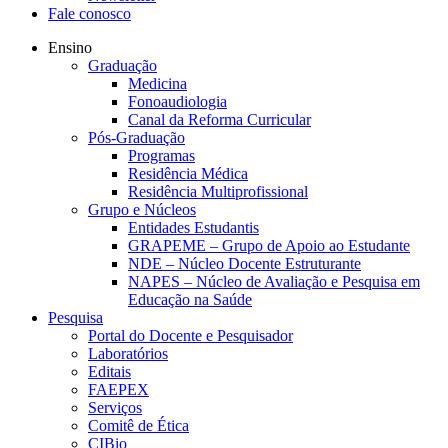
Fale conosco
Ensino
Graduação
Medicina
Fonoaudiologia
Canal da Reforma Curricular
Pós-Graduação
Programas
Residência Médica
Residência Multiprofissional
Grupo e Núcleos
Entidades Estudantis
GRAPEME – Grupo de Apoio ao Estudante
NDE – Núcleo Docente Estruturante
NAPES – Núcleo de Avaliação e Pesquisa em
Educação na Saúde
Pesquisa
Portal do Docente e Pesquisador
Laboratórios
Editais
FAEPEX
Serviços
Comitê de Ética
CIBio