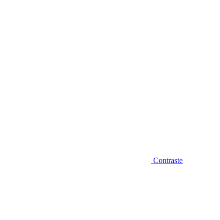
Diminuir fonte
Contraste