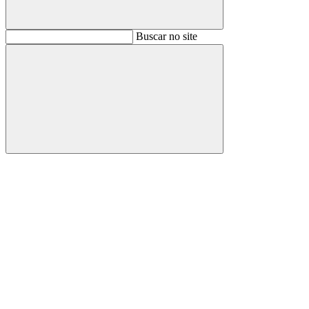
Buscar
Buscar no site
Buscar
Aumentar fonte
Diminuir fonte