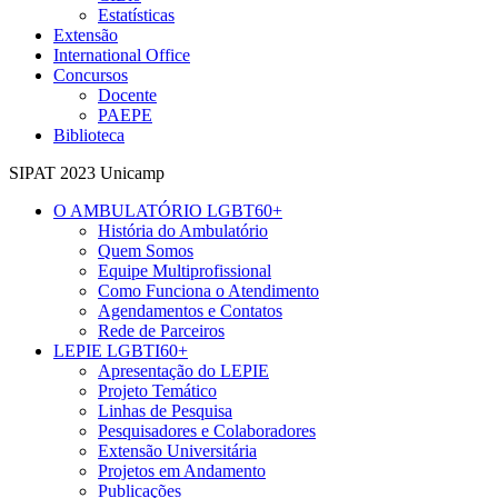
Estatísticas
Extensão
International Office
Concursos
Docente
PAEPE
Biblioteca
SIPAT 2023 Unicamp
O AMBULATÓRIO LGBT60+
História do Ambulatório
Quem Somos
Equipe Multiprofissional
Como Funciona o Atendimento
Agendamentos e Contatos
Rede de Parceiros
LEPIE LGBTI60+
Apresentação do LEPIE
Projeto Temático
Linhas de Pesquisa
Pesquisadores e Colaboradores
Extensão Universitária
Projetos em Andamento
Publicações