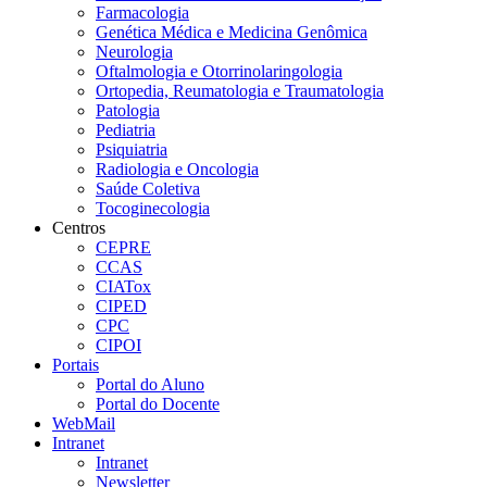
Farmacologia
Genética Médica e Medicina Genômica
Neurologia
Oftalmologia e Otorrinolaringologia
Ortopedia, Reumatologia e Traumatologia
Patologia
Pediatria
Psiquiatria
Radiologia e Oncologia
Saúde Coletiva
Tocoginecologia
Centros
CEPRE
CCAS
CIATox
CIPED
CPC
CIPOI
Portais
Portal do Aluno
Portal do Docente
WebMail
Intranet
Intranet
Newsletter