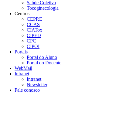
Saúde Coletiva
Tocoginecologia
Centros
CEPRE
CCAS
CIATox
CIPED
CPC
CIPOI
Portais
Portal do Aluno
Portal do Docente
WebMail
Intranet
Intranet
Newsletter
Fale conosco
Aumentar fonte