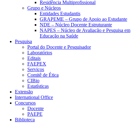
Residência Multiprofissional
Grupo e Núcleos
Entidades Estudantis
GRAPEME – Grupo de Apoio ao Estudante
NDE – Núcleo Docente Estruturante
NAPES – Núcleo de Avaliação e Pesquisa em
Educação na Saúde
Pesquisa
Portal do Docente e Pesquisador
Laboratórios
Editais
FAEPEX
Serviços
Comitê de Ética
CIBio
Estatísticas
Extensão
International Office
Concursos
Docente
PAEPE
Biblioteca
Link para o Facebook