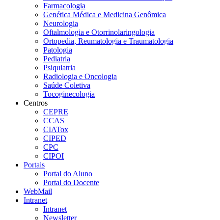
Farmacologia
Genética Médica e Medicina Genômica
Neurologia
Oftalmologia e Otorrinolaringologia
Ortopedia, Reumatologia e Traumatologia
Patologia
Pediatria
Psiquiatria
Radiologia e Oncologia
Saúde Coletiva
Tocoginecologia
Centros
CEPRE
CCAS
CIATox
CIPED
CPC
CIPOI
Portais
Portal do Aluno
Portal do Docente
WebMail
Intranet
Intranet
Newsletter