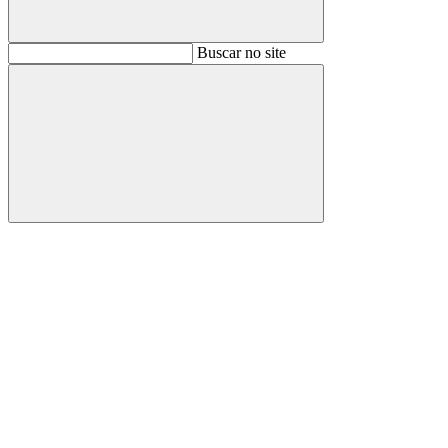
Buscar
Buscar no site
Buscar
Aumentar fonte
Diminuir fonte