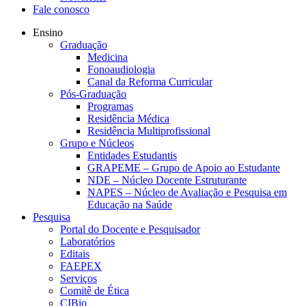
Fale conosco
Ensino
Graduação
Medicina
Fonoaudiologia
Canal da Reforma Curricular
Pós-Graduação
Programas
Residência Médica
Residência Multiprofissional
Grupo e Núcleos
Entidades Estudantis
GRAPEME – Grupo de Apoio ao Estudante
NDE – Núcleo Docente Estruturante
NAPES – Núcleo de Avaliação e Pesquisa em
Educação na Saúde
Pesquisa
Portal do Docente e Pesquisador
Laboratórios
Editais
FAEPEX
Serviços
Comitê de Ética
CIBio