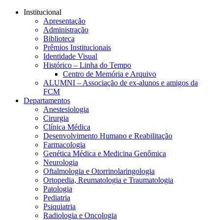
Conteúdo principal
Menu principal
Rodapé
Institucional
Apresentação
Administração
Biblioteca
Prêmios Institucionais
Identidade Visual
Histórico – Linha do Tempo
Centro de Memória e Arquivo
ALUMNI – Associação de ex-alunos e amigos da
FCM
Departamentos
Anestesiologia
Cirurgia
Clínica Médica
Desenvolvimento Humano e Reabilitação
Farmacologia
Genética Médica e Medicina Genômica
Neurologia
Oftalmologia e Otorrinolaringologia
Ortopedia, Reumatologia e Traumatologia
Patologia
Pediatria
Psiquiatria
Radiologia e Oncologia