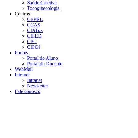
Saúde Coletiva
Tocoginecologia
Centros
CEPRE
CCAS
CIATox
CIPED
CPC
CIPOI
Portais
Portal do Aluno
Portal do Docente
WebMail
Intranet
Intranet
Newsletter
Fale conosco
Aumentar fonte