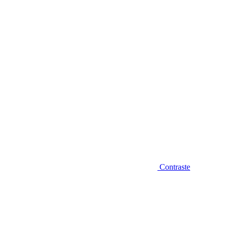
Diminuir fonte
Contraste