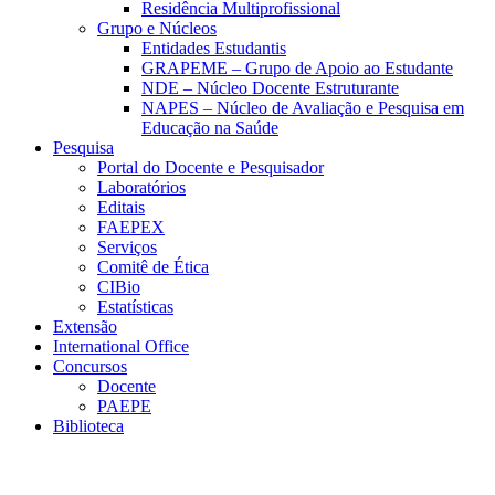
Residência Multiprofissional
Grupo e Núcleos
Entidades Estudantis
GRAPEME – Grupo de Apoio ao Estudante
NDE – Núcleo Docente Estruturante
NAPES – Núcleo de Avaliação e Pesquisa em
Educação na Saúde
Pesquisa
Portal do Docente e Pesquisador
Laboratórios
Editais
FAEPEX
Serviços
Comitê de Ética
CIBio
Estatísticas
Extensão
International Office
Concursos
Docente
PAEPE
Biblioteca
Link para o Facebook