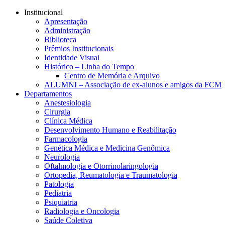
Conteúdo principal
Menu principal
Rodapé
Institucional
Apresentação
Administração
Biblioteca
Prêmios Institucionais
Identidade Visual
Histórico – Linha do Tempo
Centro de Memória e Arquivo
ALUMNI – Associação de ex-alunos e amigos da FCM
Departamentos
Anestesiologia
Cirurgia
Clínica Médica
Desenvolvimento Humano e Reabilitação
Farmacologia
Genética Médica e Medicina Genômica
Neurologia
Oftalmologia e Otorrinolaringologia
Ortopedia, Reumatologia e Traumatologia
Patologia
Pediatria
Psiquiatria
Radiologia e Oncologia
Saúde Coletiva