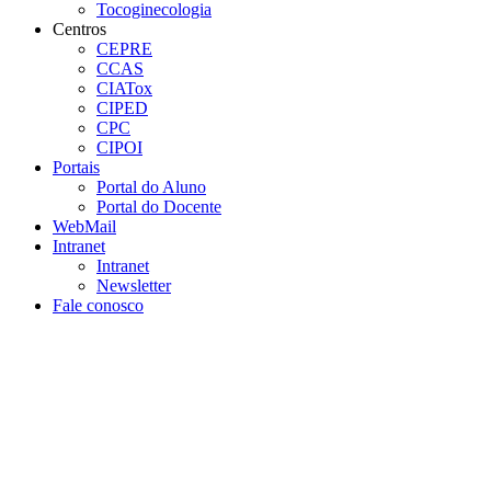
Tocoginecologia
Centros
CEPRE
CCAS
CIATox
CIPED
CPC
CIPOI
Portais
Portal do Aluno
Portal do Docente
WebMail
Intranet
Intranet
Newsletter
Fale conosco
Aumentar fonte