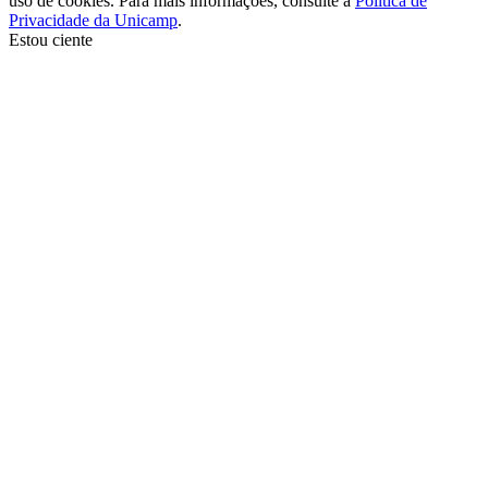
uso de cookies. Para mais informações, consulte a
Política de
Privacidade da Unicamp
.
Estou ciente
Ir para o topo