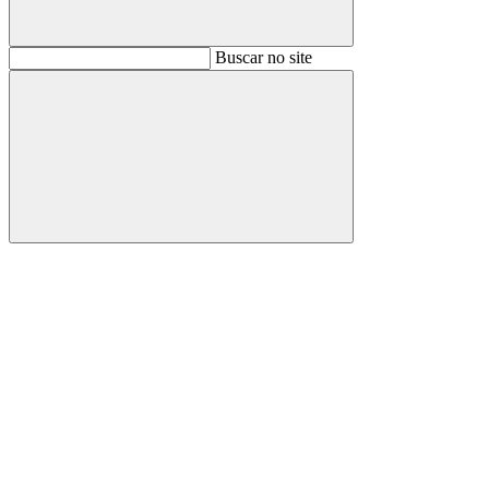
Buscar
Buscar no site
Buscar
Aumentar fonte
Diminuir fonte