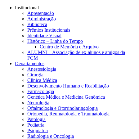
Conteúdo principal
Menu principal
Rodapé
Institucional
Apresentação
Administração
Biblioteca
Prêmios Institucionais
Identidade Visual
Histórico – Linha do Tempo
Centro de Memória e Arquivo
ALUMNI – Associação de ex-alunos e amigos da
FCM
Departamentos
Anestesiologia
Cirurgia
Clínica Médica
Desenvolvimento Humano e Reabilitação
Farmacologia
Genética Médica e Medicina Genômica
Neurologia
Oftalmologia e Otorrinolaringologia
Ortopedia, Reumatologia e Traumatologia
Patologia
Pediatria
Psiquiatria
Radiologia e Oncologia