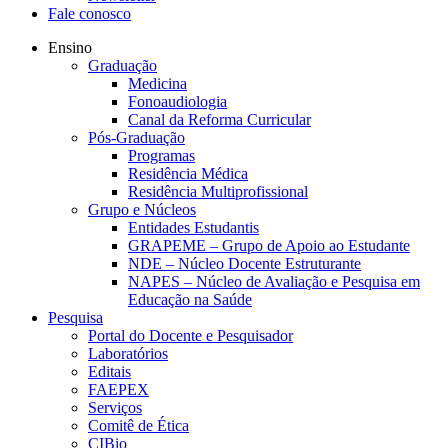
Fale conosco
Ensino
Graduação
Medicina
Fonoaudiologia
Canal da Reforma Curricular
Pós-Graduação
Programas
Residência Médica
Residência Multiprofissional
Grupo e Núcleos
Entidades Estudantis
GRAPEME – Grupo de Apoio ao Estudante
NDE – Núcleo Docente Estruturante
NAPES – Núcleo de Avaliação e Pesquisa em
Educação na Saúde
Pesquisa
Portal do Docente e Pesquisador
Laboratórios
Editais
FAEPEX
Serviços
Comitê de Ética
CIBio