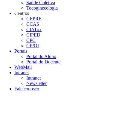
Saúde Coletiva
Tocoginecologia
Centros
CEPRE
CCAS
CIATox
CIPED
CPC
CIPOI
Portais
Portal do Aluno
Portal do Docente
WebMail
Intranet
Intranet
Newsletter
Fale conosco
Aumentar fonte