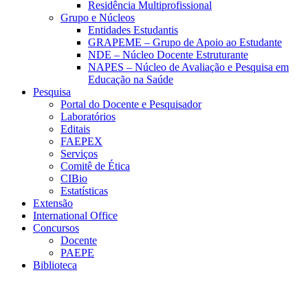
Residência Multiprofissional
Grupo e Núcleos
Entidades Estudantis
GRAPEME – Grupo de Apoio ao Estudante
NDE – Núcleo Docente Estruturante
NAPES – Núcleo de Avaliação e Pesquisa em
Educação na Saúde
Pesquisa
Portal do Docente e Pesquisador
Laboratórios
Editais
FAEPEX
Serviços
Comitê de Ética
CIBio
Estatísticas
Extensão
International Office
Concursos
Docente
PAEPE
Biblioteca
Link para o Facebook