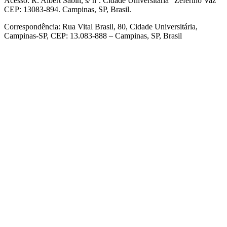
Acesso: R. Albert Sabin, s/ nº. Cidade Universitária "Zeferino Vaz"
CEP: 13083-894. Campinas, SP, Brasil.
Correspondência: Rua Vital Brasil, 80, Cidade Universitária,
Campinas-SP, CEP: 13.083-888 – Campinas, SP, Brasil
Link para o Facebook
Link para o Linkedin
Link para o Instagram