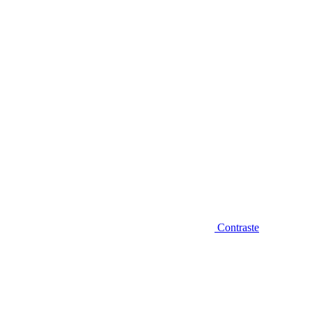
Diminuir fonte
Contraste