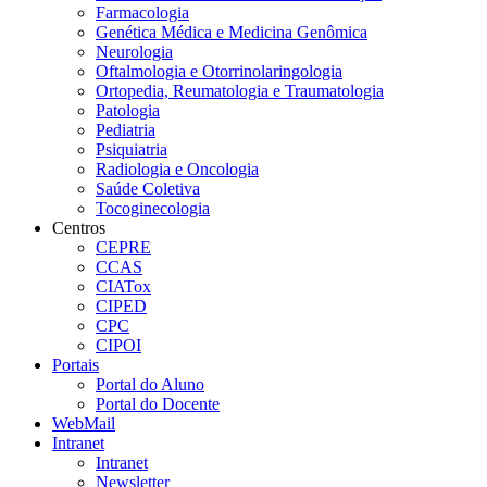
Farmacologia
Genética Médica e Medicina Genômica
Neurologia
Oftalmologia e Otorrinolaringologia
Ortopedia, Reumatologia e Traumatologia
Patologia
Pediatria
Psiquiatria
Radiologia e Oncologia
Saúde Coletiva
Tocoginecologia
Centros
CEPRE
CCAS
CIATox
CIPED
CPC
CIPOI
Portais
Portal do Aluno
Portal do Docente
WebMail
Intranet
Intranet
Newsletter