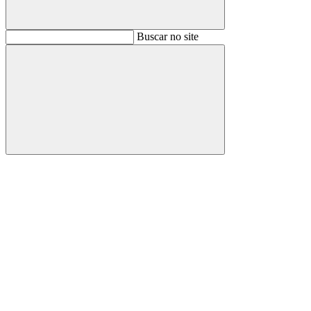
Buscar
Buscar no site
Buscar
Aumentar fonte
Diminuir fonte