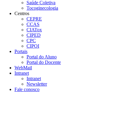
Saúde Coletiva
Tocoginecologia
Centros
CEPRE
CCAS
CIATox
CIPED
CPC
CIPOI
Portais
Portal do Aluno
Portal do Docente
WebMail
Intranet
Intranet
Newsletter
Fale conosco
Aumentar fonte