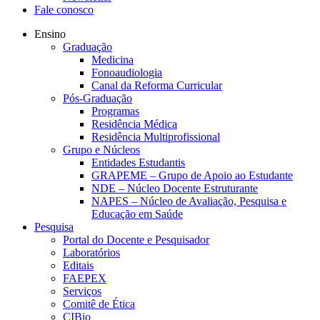
Fale conosco
Ensino
Graduação
Medicina
Fonoaudiologia
Canal da Reforma Curricular
Pós-Graduação
Programas
Residência Médica
Residência Multiprofissional
Grupo e Núcleos
Entidades Estudantis
GRAPEME – Grupo de Apoio ao Estudante
NDE – Núcleo Docente Estruturante
NAPES – Núcleo de Avaliação, Pesquisa e
Educação em Saúde
Pesquisa
Portal do Docente e Pesquisador
Laboratórios
Editais
FAEPEX
Serviços
Comitê de Ética
CIBio