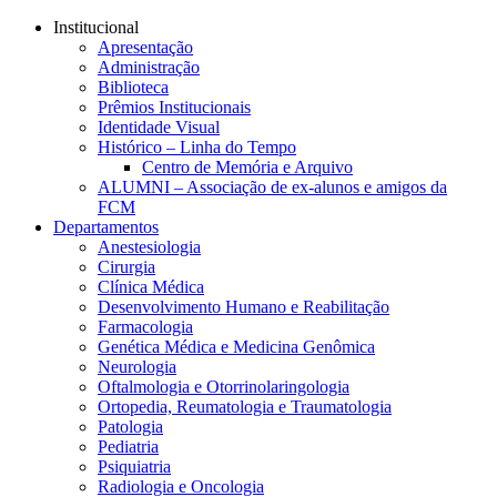
Conteúdo principal
Menu principal
Rodapé
Institucional
Apresentação
Administração
Biblioteca
Prêmios Institucionais
Identidade Visual
Histórico – Linha do Tempo
Centro de Memória e Arquivo
ALUMNI – Associação de ex-alunos e amigos da
FCM
Departamentos
Anestesiologia
Cirurgia
Clínica Médica
Desenvolvimento Humano e Reabilitação
Farmacologia
Genética Médica e Medicina Genômica
Neurologia
Oftalmologia e Otorrinolaringologia
Ortopedia, Reumatologia e Traumatologia
Patologia
Pediatria
Psiquiatria
Radiologia e Oncologia