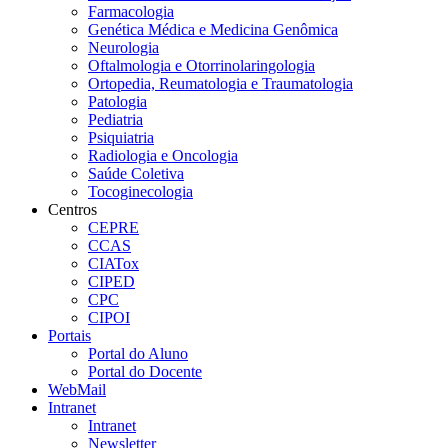
Farmacologia
Genética Médica e Medicina Genômica
Neurologia
Oftalmologia e Otorrinolaringologia
Ortopedia, Reumatologia e Traumatologia
Patologia
Pediatria
Psiquiatria
Radiologia e Oncologia
Saúde Coletiva
Tocoginecologia
Centros
CEPRE
CCAS
CIATox
CIPED
CPC
CIPOI
Portais
Portal do Aluno
Portal do Docente
WebMail
Intranet
Intranet
Newsletter