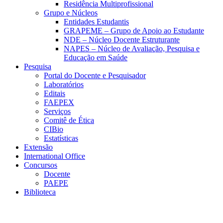
Residência Multiprofissional
Grupo e Núcleos
Entidades Estudantis
GRAPEME – Grupo de Apoio ao Estudante
NDE – Núcleo Docente Estruturante
NAPES – Núcleo de Avaliação, Pesquisa e
Educação em Saúde
Pesquisa
Portal do Docente e Pesquisador
Laboratórios
Editais
FAEPEX
Serviços
Comitê de Ética
CIBio
Estatísticas
Extensão
International Office
Concursos
Docente
PAEPE
Biblioteca
Link para o Facebook