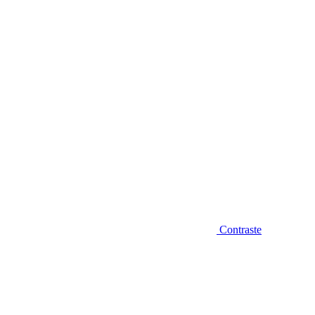
Diminuir fonte
Contraste