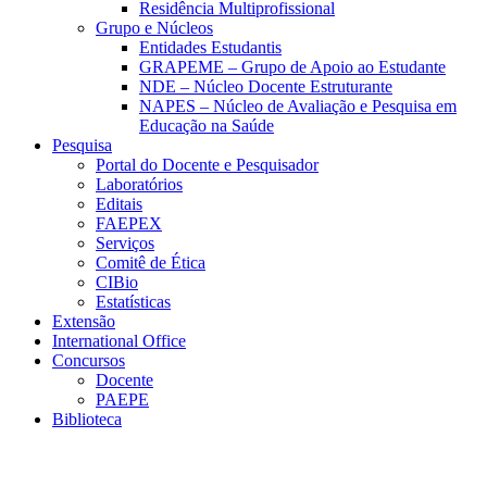
Residência Multiprofissional
Grupo e Núcleos
Entidades Estudantis
GRAPEME – Grupo de Apoio ao Estudante
NDE – Núcleo Docente Estruturante
NAPES – Núcleo de Avaliação e Pesquisa em
Educação na Saúde
Pesquisa
Portal do Docente e Pesquisador
Laboratórios
Editais
FAEPEX
Serviços
Comitê de Ética
CIBio
Estatísticas
Extensão
International Office
Concursos
Docente
PAEPE
Biblioteca
Link para o Facebook