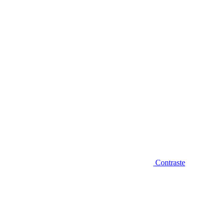
Diminuir fonte
Contraste