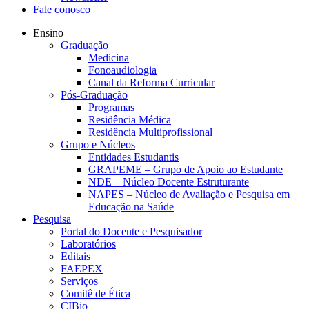
Fale conosco
Ensino
Graduação
Medicina
Fonoaudiologia
Canal da Reforma Curricular
Pós-Graduação
Programas
Residência Médica
Residência Multiprofissional
Grupo e Núcleos
Entidades Estudantis
GRAPEME – Grupo de Apoio ao Estudante
NDE – Núcleo Docente Estruturante
NAPES – Núcleo de Avaliação e Pesquisa em
Educação na Saúde
Pesquisa
Portal do Docente e Pesquisador
Laboratórios
Editais
FAEPEX
Serviços
Comitê de Ética
CIBio