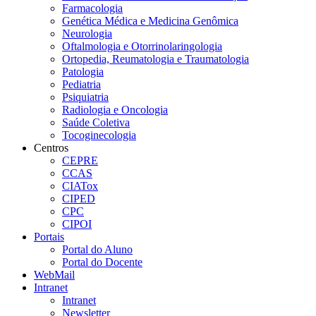
Farmacologia
Genética Médica e Medicina Genômica
Neurologia
Oftalmologia e Otorrinolaringologia
Ortopedia, Reumatologia e Traumatologia
Patologia
Pediatria
Psiquiatria
Radiologia e Oncologia
Saúde Coletiva
Tocoginecologia
Centros
CEPRE
CCAS
CIATox
CIPED
CPC
CIPOI
Portais
Portal do Aluno
Portal do Docente
WebMail
Intranet
Intranet
Newsletter