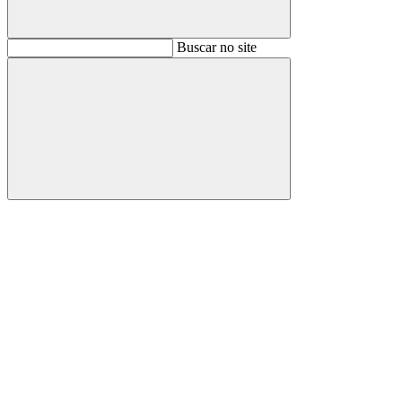
Buscar
Buscar no site
Buscar
Aumentar fonte
Diminuir fonte