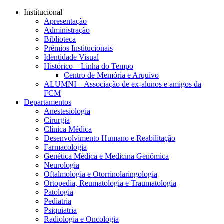
Conteúdo principal
Menu principal
Rodapé
Institucional
Apresentação
Administração
Biblioteca
Prêmios Institucionais
Identidade Visual
Histórico – Linha do Tempo
Centro de Memória e Arquivo
ALUMNI – Associação de ex-alunos e amigos da
FCM
Departamentos
Anestesiologia
Cirurgia
Clínica Médica
Desenvolvimento Humano e Reabilitação
Farmacologia
Genética Médica e Medicina Genômica
Neurologia
Oftalmologia e Otorrinolaringologia
Ortopedia, Reumatologia e Traumatologia
Patologia
Pediatria
Psiquiatria
Radiologia e Oncologia