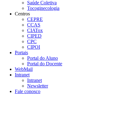
Saúde Coletiva
Tocoginecologia
Centros
CEPRE
CCAS
CIATox
CIPED
CPC
CIPOI
Portais
Portal do Aluno
Portal do Docente
WebMail
Intranet
Intranet
Newsletter
Fale conosco
Aumentar fonte