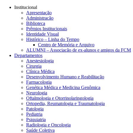
Conteúdo principal
Menu principal
Rodapé
Institucional
Apresentação
Administração
Biblioteca
Prêmios Institucionais
Identidade Visual
Histórico – Linha do Tempo
Centro de Memória e Arquivo
ALUMNI – Associação de ex-alunos e amigos da FCM
Departamentos
Anestesiologia
Cirurgia
Clínica Médica
Desenvolvimento Humano e Reabilitação
Farmacologia
Genética Médica e Medicina Genômica
Neurologia
Oftalmologia e Otorrinolaringologia
Ortopedia, Reumatologia e Traumatologia
Patologia
Pediatria
Psiquiatria
Radiologia e Oncologia
Saúde Coletiva