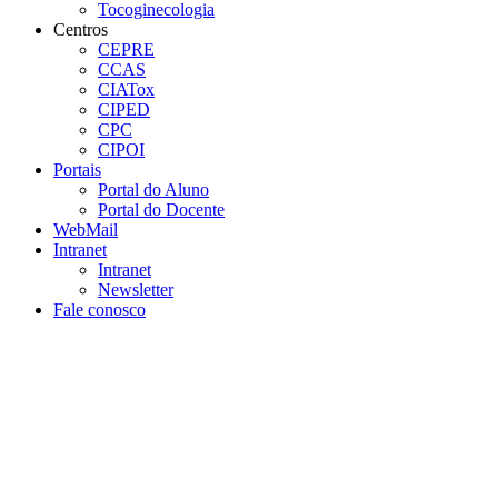
Tocoginecologia
Centros
CEPRE
CCAS
CIATox
CIPED
CPC
CIPOI
Portais
Portal do Aluno
Portal do Docente
WebMail
Intranet
Intranet
Newsletter
Fale conosco
Aumentar fonte