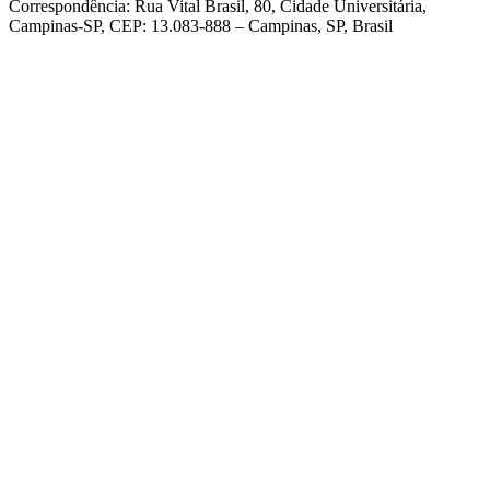
Correspondência: Rua Vital Brasil, 80, Cidade Universitária,
Campinas-SP, CEP: 13.083-888 – Campinas, SP, Brasil
Link para o Facebook
Link para o Linkedin
Link para o Instagram