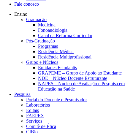
Fale conosco
Ensino
Graduação
Medicina
Fonoaudiologia
Canal da Reforma Curricular
Pós-Graduação
Programas
Residência Médica
Residência Multiprofissional
Grupo e Núcleos
Entidades Estudantis
GRAPEME – Grupo de Apoio ao Estudante
NDE – Núcleo Docente Estruturante
NAPES – Núcleo de Avaliação e Pesquisa em
Educação na Saúde
Pesquisa
Portal do Docente e Pesquisador
Laboratórios
Editais
FAEPEX
Serviços
Comitê de Ética
CIBio