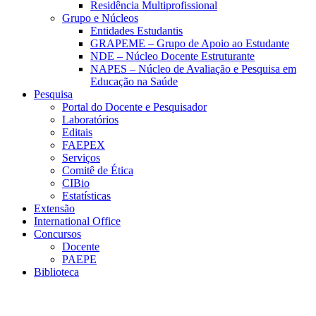
Residência Multiprofissional
Grupo e Núcleos
Entidades Estudantis
GRAPEME – Grupo de Apoio ao Estudante
NDE – Núcleo Docente Estruturante
NAPES – Núcleo de Avaliação e Pesquisa em
Educação na Saúde
Pesquisa
Portal do Docente e Pesquisador
Laboratórios
Editais
FAEPEX
Serviços
Comitê de Ética
CIBio
Estatísticas
Extensão
International Office
Concursos
Docente
PAEPE
Biblioteca
Link para o Facebook