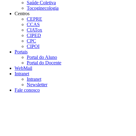
Saúde Coletiva
Tocoginecologia
Centros
CEPRE
CCAS
CIATox
CIPED
CPC
CIPOI
Portais
Portal do Aluno
Portal do Docente
WebMail
Intranet
Intranet
Newsletter
Fale conosco
Aumentar fonte