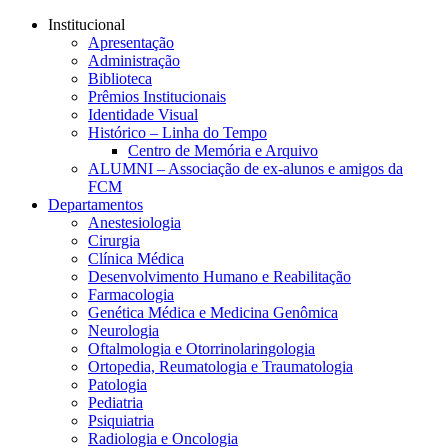
Conteúdo principal
Menu principal
Rodapé
Institucional
Apresentação
Administração
Biblioteca
Prêmios Institucionais
Identidade Visual
Histórico – Linha do Tempo
Centro de Memória e Arquivo
ALUMNI – Associação de ex-alunos e amigos da
FCM
Departamentos
Anestesiologia
Cirurgia
Clínica Médica
Desenvolvimento Humano e Reabilitação
Farmacologia
Genética Médica e Medicina Genômica
Neurologia
Oftalmologia e Otorrinolaringologia
Ortopedia, Reumatologia e Traumatologia
Patologia
Pediatria
Psiquiatria
Radiologia e Oncologia