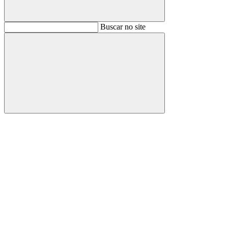
Buscar
Buscar no site
Buscar
Aumentar fonte
Diminuir fonte