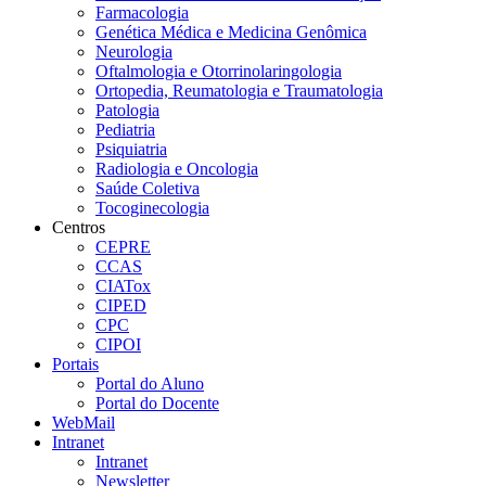
Farmacologia
Genética Médica e Medicina Genômica
Neurologia
Oftalmologia e Otorrinolaringologia
Ortopedia, Reumatologia e Traumatologia
Patologia
Pediatria
Psiquiatria
Radiologia e Oncologia
Saúde Coletiva
Tocoginecologia
Centros
CEPRE
CCAS
CIATox
CIPED
CPC
CIPOI
Portais
Portal do Aluno
Portal do Docente
WebMail
Intranet
Intranet
Newsletter