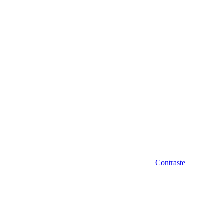
Diminuir fonte
Contraste