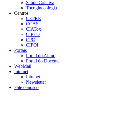
Saúde Coletiva
Tocoginecologia
Centros
CEPRE
CCAS
CIATox
CIPED
CPC
CIPOI
Portais
Portal do Aluno
Portal do Docente
WebMail
Intranet
Intranet
Newsletter
Fale conosco
Aumentar fonte