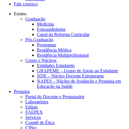
Fale conosco
Ensino
Graduação
Medicina
Fonoaudiologia
Canal da Reforma Curricular
Pós-Graduação
Programas
Residência Médica
Residência Multiprofissional
Grupo e Núcleos
Entidades Estudantis
GRAPEME – Grupo de Apoio ao Estudante
NDE – Núcleo Docente Estruturante
NAPES – Núcleo de Avaliação e Pesquisa em
Educação na Saúde
Pesquisa
Portal do Docente e Pesquisador
Laboratórios
Editais
FAEPEX
Serviços
Comitê de Ética
CIBio