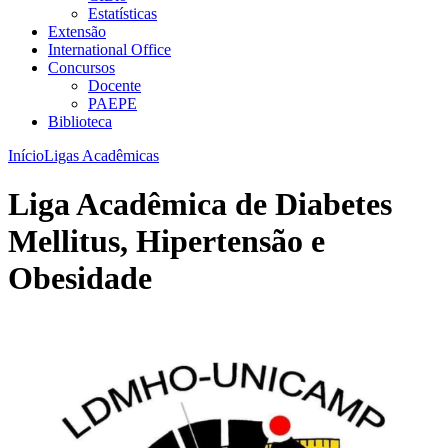
Estatísticas
Extensão
International Office
Concursos
Docente
PAEPE
Biblioteca
Início
Ligas Acadêmicas
Liga Acadêmica de Diabetes
Mellitus, Hipertensão e
Obesidade