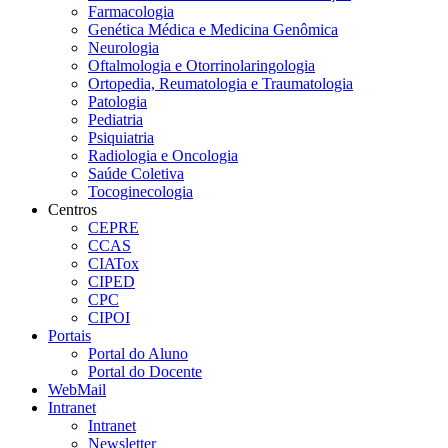
Farmacologia
Genética Médica e Medicina Genômica
Neurologia
Oftalmologia e Otorrinolaringologia
Ortopedia, Reumatologia e Traumatologia
Patologia
Pediatria
Psiquiatria
Radiologia e Oncologia
Saúde Coletiva
Tocoginecologia
Centros
CEPRE
CCAS
CIATox
CIPED
CPC
CIPOI
Portais
Portal do Aluno
Portal do Docente
WebMail
Intranet
Intranet
Newsletter