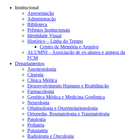
Conteúdo principal
Menu principal
Rodapé
Institucional
Apresentação
Administração
Biblioteca
Prêmios Institucionais
Identidade Visual
Histórico – Linha do Tempo
Centro de Memória e Arquivo
ALUMNI – Associação de ex-alunos e amigos da
FCM
Departamentos
Anestesiologia
Cirurgia
Clínica Médica
Desenvolvimento Humano e Reabilitação
Farmacologia
Genética Médica e Medicina Genômica
Neurologia
Oftalmologia e Otorrinolaringologia
Ortopedia, Reumatologia e Traumatologia
Patologia
Pediatria
Psiquiatria
Radiologia e Oncologia