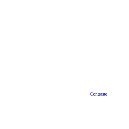
Diminuir fonte
Contraste