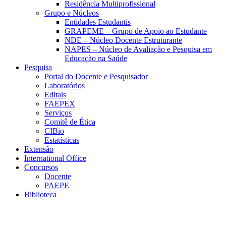
Residência Multiprofissional
Grupo e Núcleos
Entidades Estudantis
GRAPEME – Grupo de Apoio ao Estudante
NDE – Núcleo Docente Estruturante
NAPES – Núcleo de Avaliação e Pesquisa em
Educação na Saúde
Pesquisa
Portal do Docente e Pesquisador
Laboratórios
Editais
FAEPEX
Serviços
Comitê de Ética
CIBio
Estatísticas
Extensão
International Office
Concursos
Docente
PAEPE
Biblioteca
Link para o Facebook