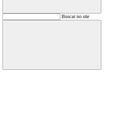
Buscar
Buscar no site
Buscar
Aumentar fonte
Diminuir fonte