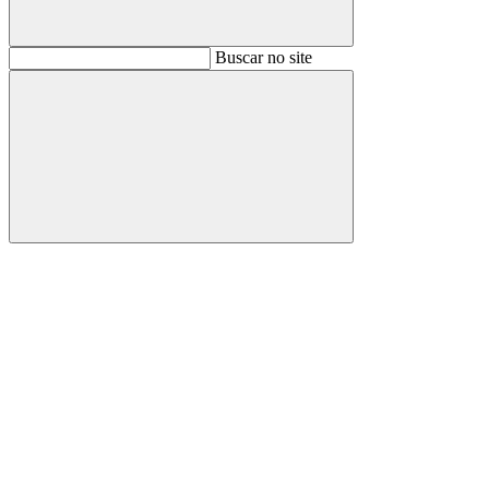
Buscar
Buscar no site
Buscar
Aumentar fonte
Diminuir fonte