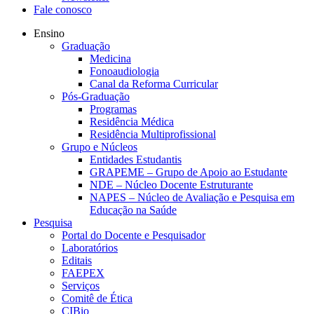
Fale conosco
Ensino
Graduação
Medicina
Fonoaudiologia
Canal da Reforma Curricular
Pós-Graduação
Programas
Residência Médica
Residência Multiprofissional
Grupo e Núcleos
Entidades Estudantis
GRAPEME – Grupo de Apoio ao Estudante
NDE – Núcleo Docente Estruturante
NAPES – Núcleo de Avaliação e Pesquisa em
Educação na Saúde
Pesquisa
Portal do Docente e Pesquisador
Laboratórios
Editais
FAEPEX
Serviços
Comitê de Ética
CIBio