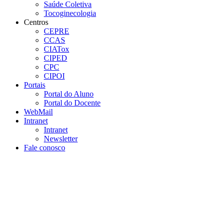
Saúde Coletiva
Tocoginecologia
Centros
CEPRE
CCAS
CIATox
CIPED
CPC
CIPOI
Portais
Portal do Aluno
Portal do Docente
WebMail
Intranet
Intranet
Newsletter
Fale conosco
Aumentar fonte