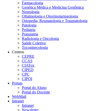
Farmacologia
Genética Médica e Medicina Genômica
Neurologia
Oftalmologia e Otorrinolaringologia
Ortopedia, Reumatologia e Traumatologia
Patologia
Pediatria
Psiquiatria
Radiologia e Oncologia
Saúde Coletiva
Tocoginecologia
Centros
CEPRE
CCAS
CIATox
CIPED
CPC
CIPOI
Portais
Portal do Aluno
Portal do Docente
WebMail
Intranet
Intranet
Newsletter