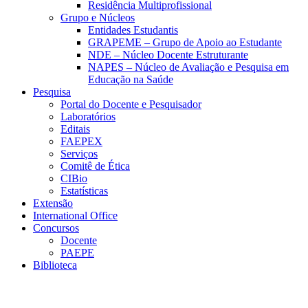
Residência Multiprofissional
Grupo e Núcleos
Entidades Estudantis
GRAPEME – Grupo de Apoio ao Estudante
NDE – Núcleo Docente Estruturante
NAPES – Núcleo de Avaliação e Pesquisa em
Educação na Saúde
Pesquisa
Portal do Docente e Pesquisador
Laboratórios
Editais
FAEPEX
Serviços
Comitê de Ética
CIBio
Estatísticas
Extensão
International Office
Concursos
Docente
PAEPE
Biblioteca
Link para o Facebook