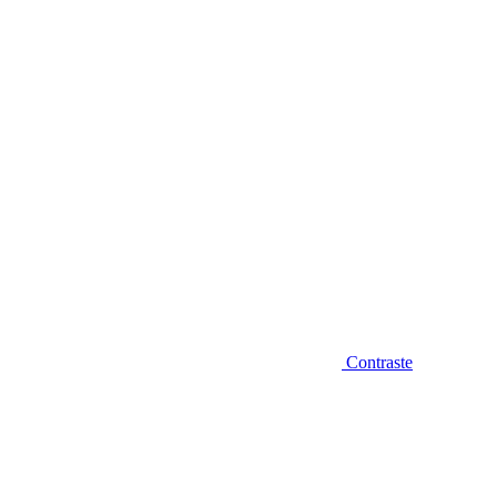
Diminuir fonte
Contraste