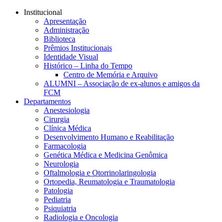
Conteúdo principal
Menu principal
Rodapé
Institucional
Apresentação
Administração
Biblioteca
Prêmios Institucionais
Identidade Visual
Histórico – Linha do Tempo
Centro de Memória e Arquivo
ALUMNI – Associação de ex-alunos e amigos da
FCM
Departamentos
Anestesiologia
Cirurgia
Clínica Médica
Desenvolvimento Humano e Reabilitação
Farmacologia
Genética Médica e Medicina Genômica
Neurologia
Oftalmologia e Otorrinolaringologia
Ortopedia, Reumatologia e Traumatologia
Patologia
Pediatria
Psiquiatria
Radiologia e Oncologia