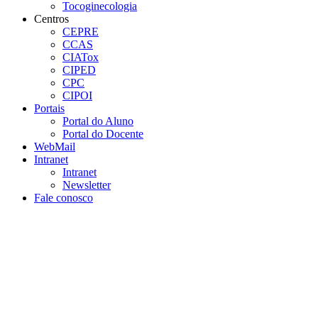
Tocoginecologia
Centros
CEPRE
CCAS
CIATox
CIPED
CPC
CIPOI
Portais
Portal do Aluno
Portal do Docente
WebMail
Intranet
Intranet
Newsletter
Fale conosco
Aumentar fonte