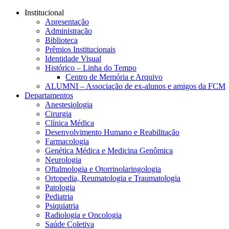
Conteúdo principal
Menu principal
Rodapé
Institucional
Apresentação
Administração
Biblioteca
Prêmios Institucionais
Identidade Visual
Histórico – Linha do Tempo
Centro de Memória e Arquivo
ALUMNI – Associação de ex-alunos e amigos da FCM
Departamentos
Anestesiologia
Cirurgia
Clínica Médica
Desenvolvimento Humano e Reabilitação
Farmacologia
Genética Médica e Medicina Genômica
Neurologia
Oftalmologia e Otorrinolaringologia
Ortopedia, Reumatologia e Traumatologia
Patologia
Pediatria
Psiquiatria
Radiologia e Oncologia
Saúde Coletiva