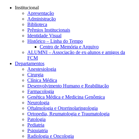
Conteúdo principal
Menu principal
Rodapé
Institucional
Apresentação
Administração
Biblioteca
Prêmios Institucionais
Identidade Visual
Histórico – Linha do Tempo
Centro de Memória e Arquivo
ALUMNI – Associação de ex-alunos e amigos da
FCM
Departamentos
Anestesiologia
Cirurgia
Clínica Médica
Desenvolvimento Humano e Reabilitação
Farmacologia
Genética Médica e Medicina Genômica
Neurologia
Oftalmologia e Otorrinolaringologia
Ortopedia, Reumatologia e Traumatologia
Patologia
Pediatria
Psiquiatria
Radiologia e Oncologia