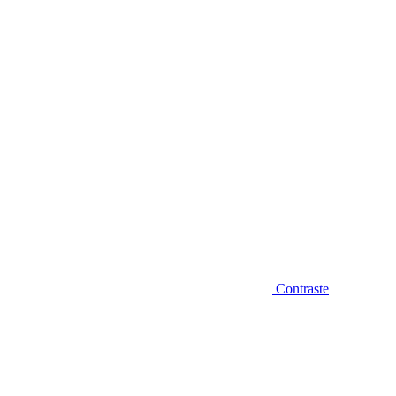
Diminuir fonte
Contraste