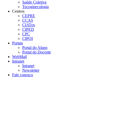
Saúde Coletiva
Tocoginecologia
Centros
CEPRE
CCAS
CIATox
CIPED
CPC
CIPOI
Portais
Portal do Aluno
Portal do Docente
WebMail
Intranet
Intranet
Newsletter
Fale conosco
Aumentar fonte