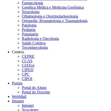
Farmacologia
Genética Médica e Medicina Genômica
Neurologia
Oftalmologia e Otorrinolaringologia
Ortopedia, Reumatologia e Traumatologia
Patologia
Pediatria
Psiquiatria
Radiologia e Oncologia
Saúde Coletiva
Tocoginecologia
Centros
CEPRE
CCAS
CIATox
CIPED
CPC
CIPOI
Portais
Portal do Aluno
Portal do Docente
WebMail
Intranet
Intranet
Newsletter