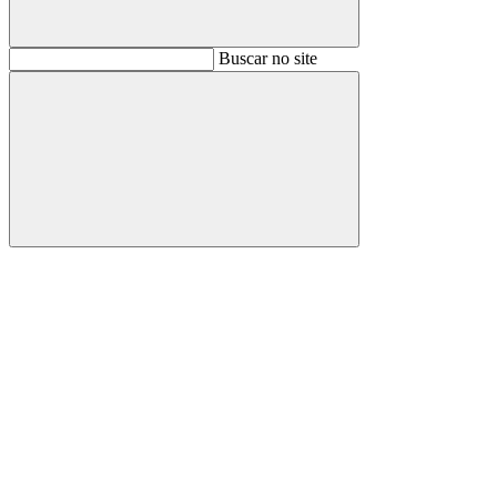
Buscar
Buscar no site
Buscar
Aumentar fonte
Diminuir fonte