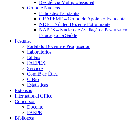
Residência Multiprofissional
Grupo e Núcleos
Entidades Estudantis
GRAPEME – Grupo de Apoio ao Estudante
NDE – Núcleo Docente Estruturante
NAPES – Núcleo de Avaliação e Pesquisa em
Educação na Saúde
Pesquisa
Portal do Docente e Pesquisador
Laboratórios
Editais
FAEPEX
Serviços
Comitê de Ética
CIBio
Estatísticas
Extensão
International Office
Concursos
Docente
PAEPE
Biblioteca
Link para o Facebook