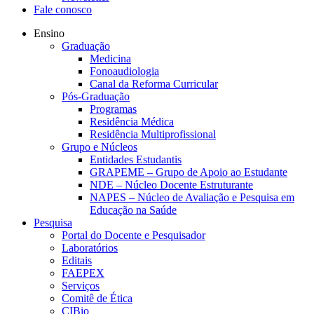
Fale conosco
Ensino
Graduação
Medicina
Fonoaudiologia
Canal da Reforma Curricular
Pós-Graduação
Programas
Residência Médica
Residência Multiprofissional
Grupo e Núcleos
Entidades Estudantis
GRAPEME – Grupo de Apoio ao Estudante
NDE – Núcleo Docente Estruturante
NAPES – Núcleo de Avaliação e Pesquisa em
Educação na Saúde
Pesquisa
Portal do Docente e Pesquisador
Laboratórios
Editais
FAEPEX
Serviços
Comitê de Ética
CIBio