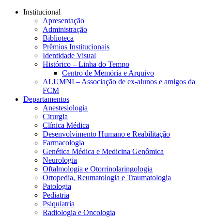
Conteúdo principal
Menu principal
Rodapé
Institucional
Apresentação
Administração
Biblioteca
Prêmios Institucionais
Identidade Visual
Histórico – Linha do Tempo
Centro de Memória e Arquivo
ALUMNI – Associação de ex-alunos e amigos da
FCM
Departamentos
Anestesiologia
Cirurgia
Clínica Médica
Desenvolvimento Humano e Reabilitação
Farmacologia
Genética Médica e Medicina Genômica
Neurologia
Oftalmologia e Otorrinolaringologia
Ortopedia, Reumatologia e Traumatologia
Patologia
Pediatria
Psiquiatria
Radiologia e Oncologia