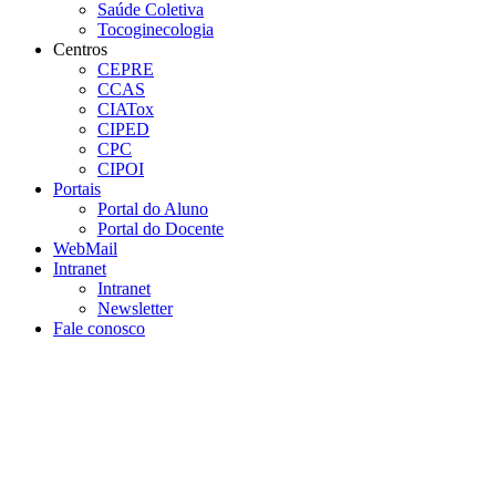
Saúde Coletiva
Tocoginecologia
Centros
CEPRE
CCAS
CIATox
CIPED
CPC
CIPOI
Portais
Portal do Aluno
Portal do Docente
WebMail
Intranet
Intranet
Newsletter
Fale conosco
Aumentar fonte