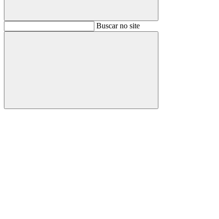
Buscar
Buscar no site
Buscar
Aumentar fonte
Diminuir fonte