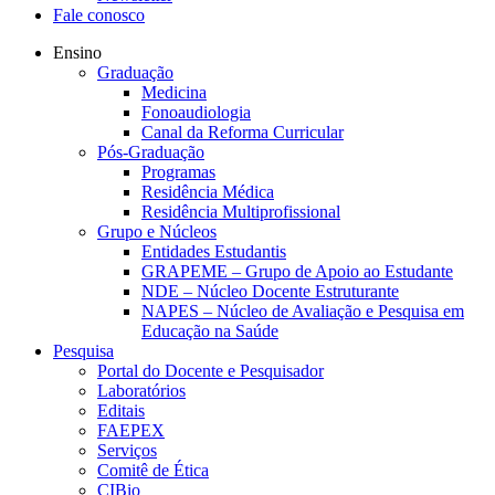
Fale conosco
Ensino
Graduação
Medicina
Fonoaudiologia
Canal da Reforma Curricular
Pós-Graduação
Programas
Residência Médica
Residência Multiprofissional
Grupo e Núcleos
Entidades Estudantis
GRAPEME – Grupo de Apoio ao Estudante
NDE – Núcleo Docente Estruturante
NAPES – Núcleo de Avaliação e Pesquisa em
Educação na Saúde
Pesquisa
Portal do Docente e Pesquisador
Laboratórios
Editais
FAEPEX
Serviços
Comitê de Ética
CIBio