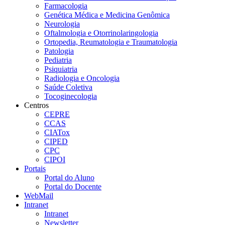
Farmacologia
Genética Médica e Medicina Genômica
Neurologia
Oftalmologia e Otorrinolaringologia
Ortopedia, Reumatologia e Traumatologia
Patologia
Pediatria
Psiquiatria
Radiologia e Oncologia
Saúde Coletiva
Tocoginecologia
Centros
CEPRE
CCAS
CIATox
CIPED
CPC
CIPOI
Portais
Portal do Aluno
Portal do Docente
WebMail
Intranet
Intranet
Newsletter