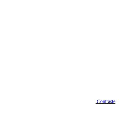
Diminuir fonte
Contraste