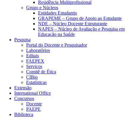
Residência Multiprofissional
Grupo e Núcleos
Entidades Estudantis
GRAPEME – Grupo de Apoio ao Estudante
NDE – Núcleo Docente Estruturante
NAPES – Núcleo de Avaliação e Pesquisa em
Educação na Saúde
Pesquisa
Portal do Docente e Pesquisador
Laboratórios
Editais
FAEPEX
Serviços
Comitê de Ética
CIBio
Estatísticas
Extensão
International Office
Concursos
Docente
PAEPE
Biblioteca
Link para o Facebook