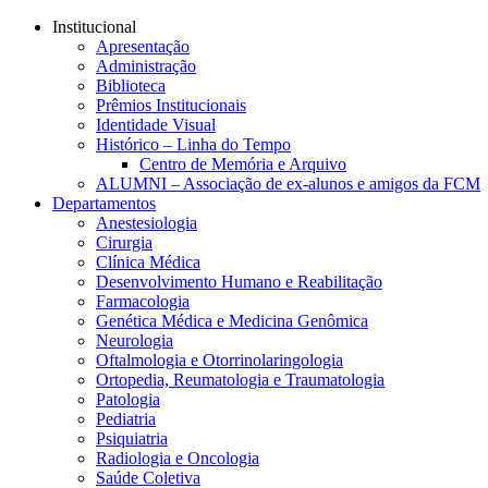
Conteúdo principal
Menu principal
Rodapé
Institucional
Apresentação
Administração
Biblioteca
Prêmios Institucionais
Identidade Visual
Histórico – Linha do Tempo
Centro de Memória e Arquivo
ALUMNI – Associação de ex-alunos e amigos da FCM
Departamentos
Anestesiologia
Cirurgia
Clínica Médica
Desenvolvimento Humano e Reabilitação
Farmacologia
Genética Médica e Medicina Genômica
Neurologia
Oftalmologia e Otorrinolaringologia
Ortopedia, Reumatologia e Traumatologia
Patologia
Pediatria
Psiquiatria
Radiologia e Oncologia
Saúde Coletiva