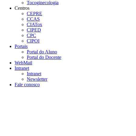
Tocoginecologia
Centros
CEPRE
CCAS
CIATox
CIPED
CPC
CIPOI
Portais
Portal do Aluno
Portal do Docente
WebMail
Intranet
Intranet
Newsletter
Fale conosco
Aumentar fonte