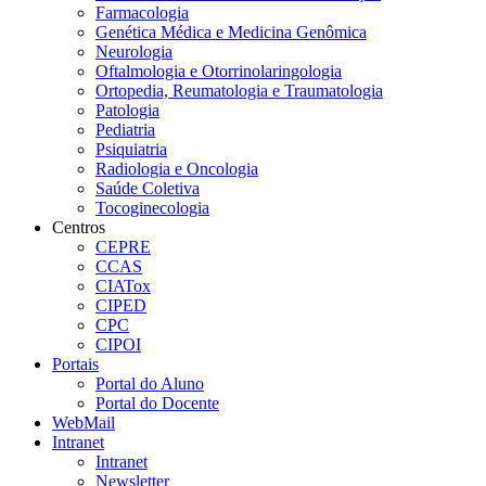
Farmacologia
Genética Médica e Medicina Genômica
Neurologia
Oftalmologia e Otorrinolaringologia
Ortopedia, Reumatologia e Traumatologia
Patologia
Pediatria
Psiquiatria
Radiologia e Oncologia
Saúde Coletiva
Tocoginecologia
Centros
CEPRE
CCAS
CIATox
CIPED
CPC
CIPOI
Portais
Portal do Aluno
Portal do Docente
WebMail
Intranet
Intranet
Newsletter