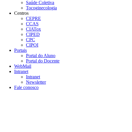
Saúde Coletiva
Tocoginecologia
Centros
CEPRE
CCAS
CIATox
CIPED
CPC
CIPOI
Portais
Portal do Aluno
Portal do Docente
WebMail
Intranet
Intranet
Newsletter
Fale conosco
Aumentar fonte