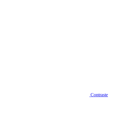
Diminuir fonte
Contraste