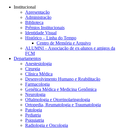
Conteúdo principal
Menu principal
Rodapé
Institucional
Apresentação
Administração
Biblioteca
Prêmios Institucionais
Identidade Visual
Histórico – Linha do Tempo
Centro de Memória e Arquivo
ALUMNI – Associação de ex-alunos e amigos da
FCM
Departamentos
Anestesiologia
Cirurgia
Clínica Médica
Desenvolvimento Humano e Reabilitação
Farmacologia
Genética Médica e Medicina Genômica
Neurologia
Oftalmologia e Otorrinolaringologia
Ortopedia, Reumatologia e Traumatologia
Patologia
Pediatria
Psiquiatria
Radiologia e Oncologia