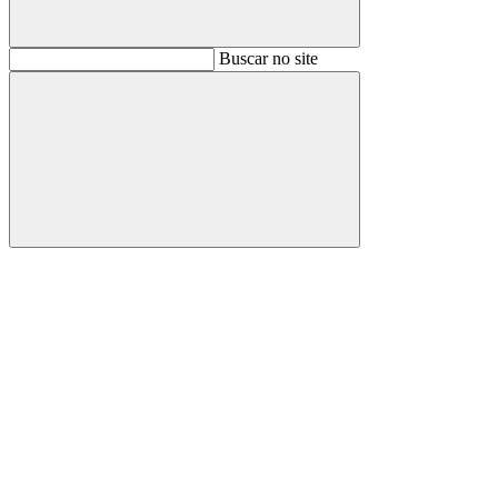
Buscar
Buscar no site
Buscar
Aumentar fonte
Diminuir fonte