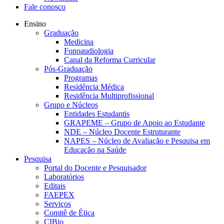
Fale conosco
Ensino
Graduação
Medicina
Fonoaudiologia
Canal da Reforma Curricular
Pós-Graduação
Programas
Residência Médica
Residência Multiprofissional
Grupo e Núcleos
Entidades Estudantis
GRAPEME – Grupo de Apoio ao Estudante
NDE – Núcleo Docente Estruturante
NAPES – Núcleo de Avaliação e Pesquisa em
Educação na Saúde
Pesquisa
Portal do Docente e Pesquisador
Laboratórios
Editais
FAEPEX
Serviços
Comitê de Ética
CIBio