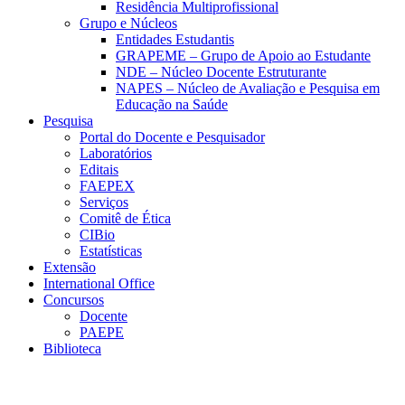
Residência Multiprofissional
Grupo e Núcleos
Entidades Estudantis
GRAPEME – Grupo de Apoio ao Estudante
NDE – Núcleo Docente Estruturante
NAPES – Núcleo de Avaliação e Pesquisa em
Educação na Saúde
Pesquisa
Portal do Docente e Pesquisador
Laboratórios
Editais
FAEPEX
Serviços
Comitê de Ética
CIBio
Estatísticas
Extensão
International Office
Concursos
Docente
PAEPE
Biblioteca
Link para o Facebook