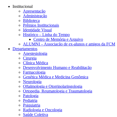
Conteúdo principal
Menu principal
Rodapé
Institucional
Apresentação
Administração
Biblioteca
Prêmios Institucionais
Identidade Visual
Histórico – Linha do Tempo
Centro de Memória e Arquivo
ALUMNI – Associação de ex-alunos e amigos da FCM
Departamentos
Anestesiologia
Cirurgia
Clínica Médica
Desenvolvimento Humano e Reabilitação
Farmacologia
Genética Médica e Medicina Genômica
Neurologia
Oftalmologia e Otorrinolaringologia
Ortopedia, Reumatologia e Traumatologia
Patologia
Pediatria
Psiquiatria
Radiologia e Oncologia
Saúde Coletiva