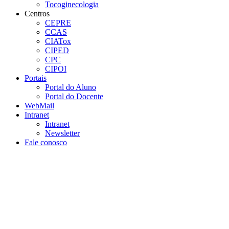
Tocoginecologia
Centros
CEPRE
CCAS
CIATox
CIPED
CPC
CIPOI
Portais
Portal do Aluno
Portal do Docente
WebMail
Intranet
Intranet
Newsletter
Fale conosco
Aumentar fonte