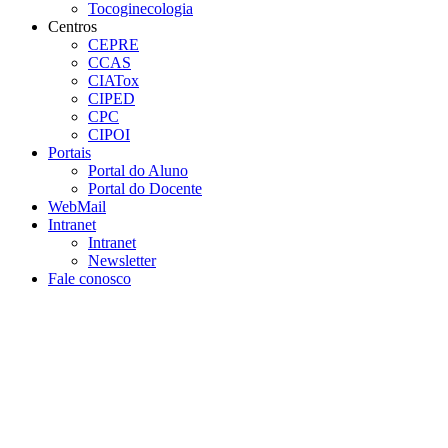
Tocoginecologia
Centros
CEPRE
CCAS
CIATox
CIPED
CPC
CIPOI
Portais
Portal do Aluno
Portal do Docente
WebMail
Intranet
Intranet
Newsletter
Fale conosco
Aumentar fonte