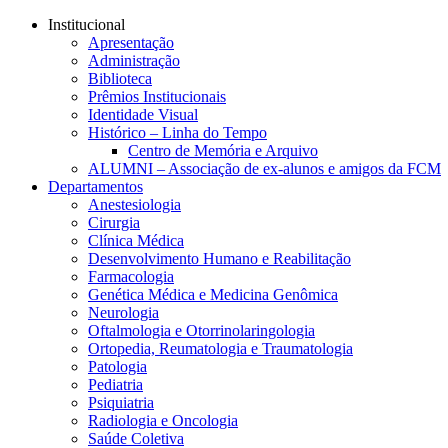
Conteúdo principal
Menu principal
Rodapé
Institucional
Apresentação
Administração
Biblioteca
Prêmios Institucionais
Identidade Visual
Histórico – Linha do Tempo
Centro de Memória e Arquivo
ALUMNI – Associação de ex-alunos e amigos da FCM
Departamentos
Anestesiologia
Cirurgia
Clínica Médica
Desenvolvimento Humano e Reabilitação
Farmacologia
Genética Médica e Medicina Genômica
Neurologia
Oftalmologia e Otorrinolaringologia
Ortopedia, Reumatologia e Traumatologia
Patologia
Pediatria
Psiquiatria
Radiologia e Oncologia
Saúde Coletiva