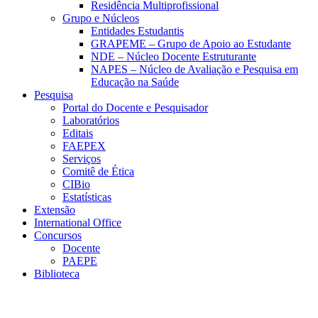
Residência Multiprofissional
Grupo e Núcleos
Entidades Estudantis
GRAPEME – Grupo de Apoio ao Estudante
NDE – Núcleo Docente Estruturante
NAPES – Núcleo de Avaliação e Pesquisa em
Educação na Saúde
Pesquisa
Portal do Docente e Pesquisador
Laboratórios
Editais
FAEPEX
Serviços
Comitê de Ética
CIBio
Estatísticas
Extensão
International Office
Concursos
Docente
PAEPE
Biblioteca
Link para o Facebook