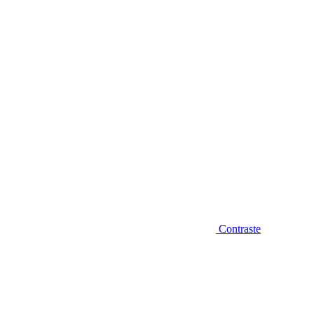
Diminuir fonte
Contraste