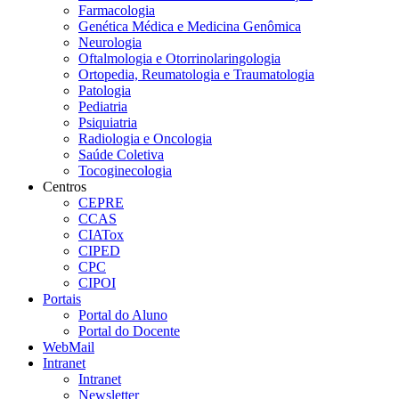
Farmacologia
Genética Médica e Medicina Genômica
Neurologia
Oftalmologia e Otorrinolaringologia
Ortopedia, Reumatologia e Traumatologia
Patologia
Pediatria
Psiquiatria
Radiologia e Oncologia
Saúde Coletiva
Tocoginecologia
Centros
CEPRE
CCAS
CIATox
CIPED
CPC
CIPOI
Portais
Portal do Aluno
Portal do Docente
WebMail
Intranet
Intranet
Newsletter