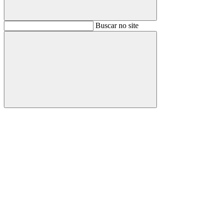
Buscar
Buscar no site
Buscar
Aumentar fonte
Diminuir fonte