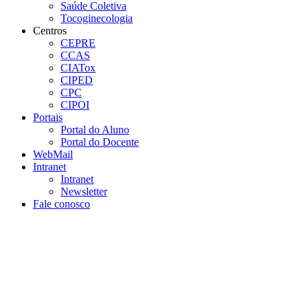
Saúde Coletiva
Tocoginecologia
Centros
CEPRE
CCAS
CIATox
CIPED
CPC
CIPOI
Portais
Portal do Aluno
Portal do Docente
WebMail
Intranet
Intranet
Newsletter
Fale conosco
Aumentar fonte