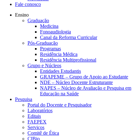
Fale conosco
Ensino
Graduação
Medicina
Fonoaudiologia
Canal da Reforma Curricular
Pós-Graduação
Programas
Residência Médica
Residência Multiprofissional
Grupo e Núcleos
Entidades Estudantis
GRAPEME – Grupo de Apoio ao Estudante
NDE – Núcleo Docente Estruturante
NAPES – Núcleo de Avaliação e Pesquisa em
Educação na Saúde
Pesquisa
Portal do Docente e Pesquisador
Laboratórios
Editais
FAEPEX
Serviços
Comitê de Ética
CIBio