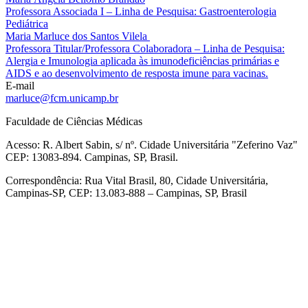
Professora Associada I – Linha de Pesquisa: Gastroenterologia
Pediátrica
Maria Marluce dos Santos Vilela
Professora Titular/Professora Colaboradora – Linha de Pesquisa:
Alergia e Imunologia aplicada às imunodeficiências primárias e
AIDS e ao desenvolvimento de resposta imune para vacinas.
E-mail
marluce@fcm.unicamp.br
Faculdade de Ciências Médicas
Acesso: R. Albert Sabin, s/ nº. Cidade Universitária "Zeferino Vaz"
CEP: 13083-894. Campinas, SP, Brasil.
Correspondência: Rua Vital Brasil, 80, Cidade Universitária,
Campinas-SP, CEP: 13.083-888 – Campinas, SP, Brasil
Link para o Facebook