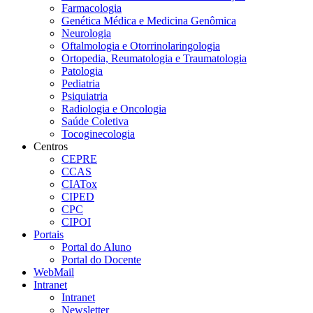
Farmacologia
Genética Médica e Medicina Genômica
Neurologia
Oftalmologia e Otorrinolaringologia
Ortopedia, Reumatologia e Traumatologia
Patologia
Pediatria
Psiquiatria
Radiologia e Oncologia
Saúde Coletiva
Tocoginecologia
Centros
CEPRE
CCAS
CIATox
CIPED
CPC
CIPOI
Portais
Portal do Aluno
Portal do Docente
WebMail
Intranet
Intranet
Newsletter