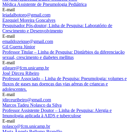
Médica Assistente de Pneumologia Pediátrica
E-mail
leiadalbotoro@gmail.com
Ezequiel Moreira Gonçalves
Pesquisador Pós-doutor; Linha de Pesquisa: Laboratório de
Crescimento e Desenvolvimento
E-mail
emaildozeique@gmail.com
Gil Guerra Júnior
Professor Titular – Linha de Pesquisa: Distúrbios da diferenciação
sexual, crescimento e diabetes mellitus
E-mail
gilguer@fcm.unicamp.br
José Dirceu Ribeiro
Professor Associado – Linha de Pesquisa: Pneumologia: volumes e
fluxos de gases nas doenças das vias aéreas de crianças e
adolescentes.
E-mail
jdirceuribeiro@gmail.com
Marcos Tadeu Nolasco da Silva
Professor Assistente Doutor – Linha de Pesquisa: Alergia e
Imunologia aplicada à AIDS e tuberculose
E-mail
nolasco@fcm.unicamp.br
Maria Ângela Bellomo Brandão