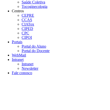
Saúde Coletiva
Tocoginecologia
Centros
CEPRE
CCAS
CIATox
CIPED
CPC
CIPOI
Portais
Portal do Aluno
Portal do Docente
WebMail
Intranet
Intranet
Newsletter
Fale conosco
Aumentar fonte