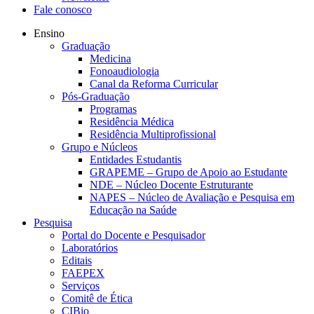
Fale conosco
Ensino
Graduação
Medicina
Fonoaudiologia
Canal da Reforma Curricular
Pós-Graduação
Programas
Residência Médica
Residência Multiprofissional
Grupo e Núcleos
Entidades Estudantis
GRAPEME – Grupo de Apoio ao Estudante
NDE – Núcleo Docente Estruturante
NAPES – Núcleo de Avaliação e Pesquisa em
Educação na Saúde
Pesquisa
Portal do Docente e Pesquisador
Laboratórios
Editais
FAEPEX
Serviços
Comitê de Ética
CIBio