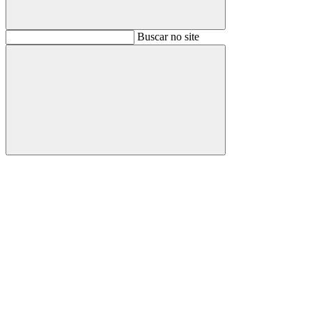
Buscar
Buscar no site
Buscar
Aumentar fonte
Diminuir fonte