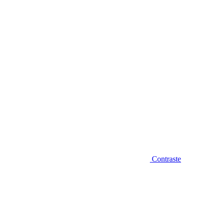
Diminuir fonte
Contraste