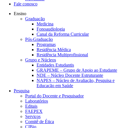
Fale conosco
Ensino
Graduação
Medicina
Fonoaudiologia
Canal da Reforma Curricular
Pós-Graduação
Programas
Residência Médica
Residência Multiprofissional
Grupo e Núcleos
Entidades Estudantis
GRAPEME – Grupo de Apoio ao Estudante
NDE – Núcleo Docente Estruturante
NAPES – Núcleo de Avaliação, Pesquisa e
Educação em Saúde
Pesquisa
Portal do Docente e Pesquisador
Laboratórios
Editais
FAEPEX
Serviços
Comitê de Ética
CIBio