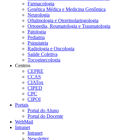
Farmacologia
Genética Médica e Medicina Genômica
Neurologia
Oftalmologia e Otorrinolaringologia
Ortopedia, Reumatologia e Traumatologia
Patologia
Pediatria
Psiquiatria
Radiologia e Oncologia
Saúde Coletiva
Tocoginecologia
Centros
CEPRE
CCAS
CIATox
CIPED
CPC
CIPOI
Portais
Portal do Aluno
Portal do Docente
WebMail
Intranet
Intranet
Newsletter