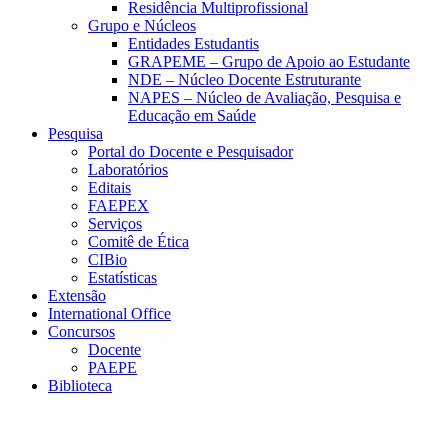
Residência Multiprofissional
Grupo e Núcleos
Entidades Estudantis
GRAPEME – Grupo de Apoio ao Estudante
NDE – Núcleo Docente Estruturante
NAPES – Núcleo de Avaliação, Pesquisa e
Educação em Saúde
Pesquisa
Portal do Docente e Pesquisador
Laboratórios
Editais
FAEPEX
Serviços
Comitê de Ética
CIBio
Estatísticas
Extensão
International Office
Concursos
Docente
PAEPE
Biblioteca
Link para o Facebook