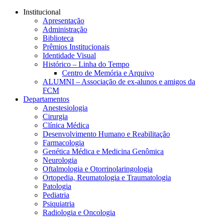
Conteúdo principal
Menu principal
Rodapé
Institucional
Apresentação
Administração
Biblioteca
Prêmios Institucionais
Identidade Visual
Histórico – Linha do Tempo
Centro de Memória e Arquivo
ALUMNI – Associação de ex-alunos e amigos da
FCM
Departamentos
Anestesiologia
Cirurgia
Clínica Médica
Desenvolvimento Humano e Reabilitação
Farmacologia
Genética Médica e Medicina Genômica
Neurologia
Oftalmologia e Otorrinolaringologia
Ortopedia, Reumatologia e Traumatologia
Patologia
Pediatria
Psiquiatria
Radiologia e Oncologia