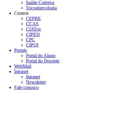
Saúde Coletiva
Tocoginecologia
Centros
CEPRE
CCAS
CIATox
CIPED
CPC
CIPOI
Portais
Portal do Aluno
Portal do Docente
WebMail
Intranet
Intranet
Newsletter
Fale conosco
Aumentar fonte