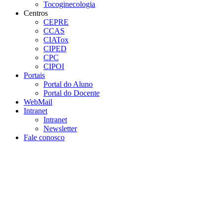
Tocoginecologia
Centros
CEPRE
CCAS
CIATox
CIPED
CPC
CIPOI
Portais
Portal do Aluno
Portal do Docente
WebMail
Intranet
Intranet
Newsletter
Fale conosco
Aumentar fonte