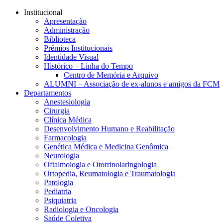
Conteúdo principal
Menu principal
Rodapé
Institucional
Apresentação
Administração
Biblioteca
Prêmios Institucionais
Identidade Visual
Histórico – Linha do Tempo
Centro de Memória e Arquivo
ALUMNI – Associação de ex-alunos e amigos da FCM
Departamentos
Anestesiologia
Cirurgia
Clínica Médica
Desenvolvimento Humano e Reabilitação
Farmacologia
Genética Médica e Medicina Genômica
Neurologia
Oftalmologia e Otorrinolaringologia
Ortopedia, Reumatologia e Traumatologia
Patologia
Pediatria
Psiquiatria
Radiologia e Oncologia
Saúde Coletiva