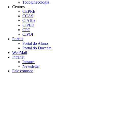
Tocoginecologia
Centros
CEPRE
CCAS
CIATox
CIPED
CPC
CIPOI
Portais
Portal do Aluno
Portal do Docente
WebMail
Intranet
Intranet
Newsletter
Fale conosco
Aumentar fonte