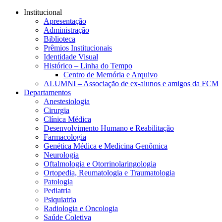
Conteúdo principal
Menu principal
Rodapé
Institucional
Apresentação
Administração
Biblioteca
Prêmios Institucionais
Identidade Visual
Histórico – Linha do Tempo
Centro de Memória e Arquivo
ALUMNI – Associação de ex-alunos e amigos da FCM
Departamentos
Anestesiologia
Cirurgia
Clínica Médica
Desenvolvimento Humano e Reabilitação
Farmacologia
Genética Médica e Medicina Genômica
Neurologia
Oftalmologia e Otorrinolaringologia
Ortopedia, Reumatologia e Traumatologia
Patologia
Pediatria
Psiquiatria
Radiologia e Oncologia
Saúde Coletiva