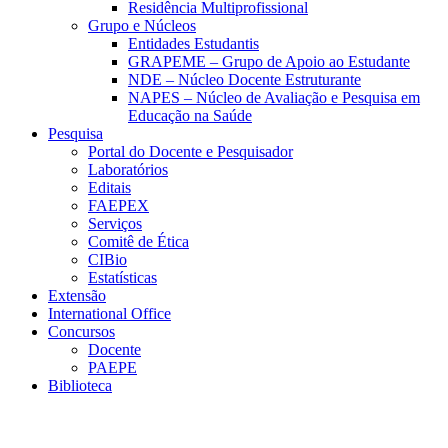
Residência Multiprofissional
Grupo e Núcleos
Entidades Estudantis
GRAPEME – Grupo de Apoio ao Estudante
NDE – Núcleo Docente Estruturante
NAPES – Núcleo de Avaliação e Pesquisa em
Educação na Saúde
Pesquisa
Portal do Docente e Pesquisador
Laboratórios
Editais
FAEPEX
Serviços
Comitê de Ética
CIBio
Estatísticas
Extensão
International Office
Concursos
Docente
PAEPE
Biblioteca
Link para o Facebook