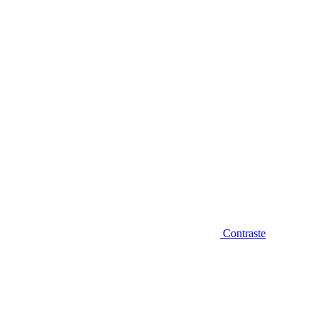
Diminuir fonte
Contraste