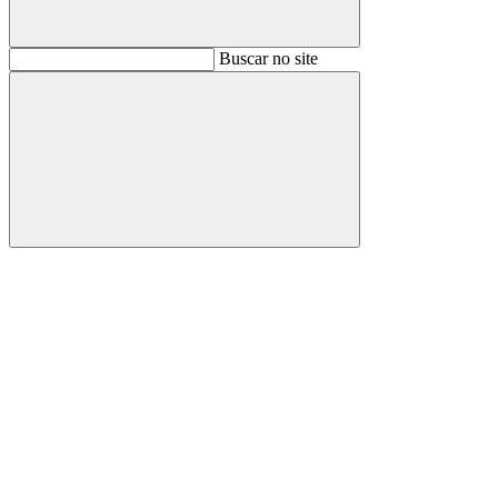
Buscar
Buscar no site
Buscar
Aumentar fonte
Diminuir fonte