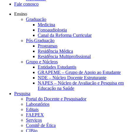
Fale conosco
Ensino
Graduação
Medicina
Fonoaudiologia
Canal da Reforma Curricular
Pós-Graduação
Programas
Residência Médica
Residência Multiprofissional
Grupo e Núcleos
Entidades Estudantis
GRAPEME – Grupo de Apoio ao Estudante
NDE – Núcleo Docente Estruturante
NAPES – Núcleo de Avaliação e Pesquisa em
Educação na Saúde
Pesquisa
Portal do Docente e Pesquisador
Laboratórios
Editais
FAEPEX
Serviços
Comitê de Ética
CIBio