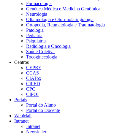
Farmacologia
Genética Médica e Medicina Genômica
Neurologia
Oftalmologia e Otorrinolaringologia
Ortopedia, Reumatologia e Traumatologia
Patologia
Pediatria
Psiquiatria
Radiologia e Oncologia
Saúde Coletiva
Tocoginecologia
Centros
CEPRE
CCAS
CIATox
CIPED
CPC
CIPOI
Portais
Portal do Aluno
Portal do Docente
WebMail
Intranet
Intranet
Newsletter