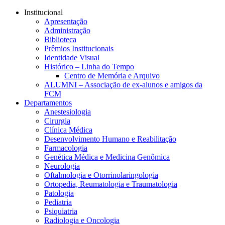
Conteúdo principal
Menu principal
Rodapé
Institucional
Apresentação
Administração
Biblioteca
Prêmios Institucionais
Identidade Visual
Histórico – Linha do Tempo
Centro de Memória e Arquivo
ALUMNI – Associação de ex-alunos e amigos da
FCM
Departamentos
Anestesiologia
Cirurgia
Clínica Médica
Desenvolvimento Humano e Reabilitação
Farmacologia
Genética Médica e Medicina Genômica
Neurologia
Oftalmologia e Otorrinolaringologia
Ortopedia, Reumatologia e Traumatologia
Patologia
Pediatria
Psiquiatria
Radiologia e Oncologia