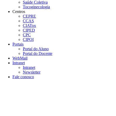
Saúde Coletiva
Tocoginecologia
Centros
CEPRE
CCAS
CIATox
CIPED
CPC
CIPOI
Portais
Portal do Aluno
Portal do Docente
WebMail
Intranet
Intranet
Newsletter
Fale conosco
Aumentar fonte