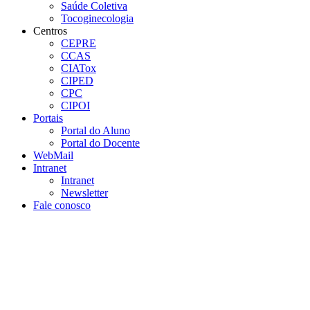
Saúde Coletiva
Tocoginecologia
Centros
CEPRE
CCAS
CIATox
CIPED
CPC
CIPOI
Portais
Portal do Aluno
Portal do Docente
WebMail
Intranet
Intranet
Newsletter
Fale conosco
Aumentar fonte