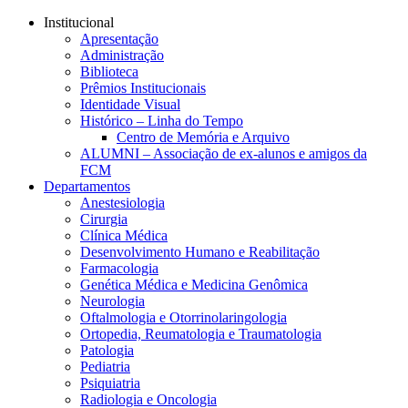
Conteúdo principal
Menu principal
Rodapé
Institucional
Apresentação
Administração
Biblioteca
Prêmios Institucionais
Identidade Visual
Histórico – Linha do Tempo
Centro de Memória e Arquivo
ALUMNI – Associação de ex-alunos e amigos da
FCM
Departamentos
Anestesiologia
Cirurgia
Clínica Médica
Desenvolvimento Humano e Reabilitação
Farmacologia
Genética Médica e Medicina Genômica
Neurologia
Oftalmologia e Otorrinolaringologia
Ortopedia, Reumatologia e Traumatologia
Patologia
Pediatria
Psiquiatria
Radiologia e Oncologia