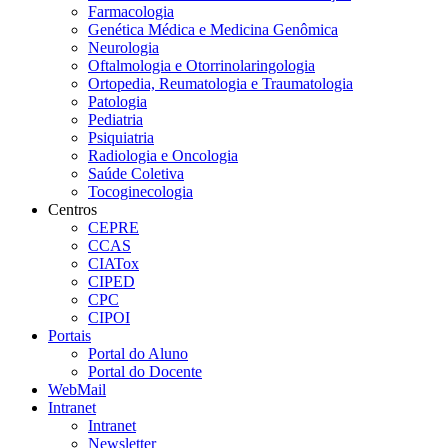
Farmacologia
Genética Médica e Medicina Genômica
Neurologia
Oftalmologia e Otorrinolaringologia
Ortopedia, Reumatologia e Traumatologia
Patologia
Pediatria
Psiquiatria
Radiologia e Oncologia
Saúde Coletiva
Tocoginecologia
Centros
CEPRE
CCAS
CIATox
CIPED
CPC
CIPOI
Portais
Portal do Aluno
Portal do Docente
WebMail
Intranet
Intranet
Newsletter