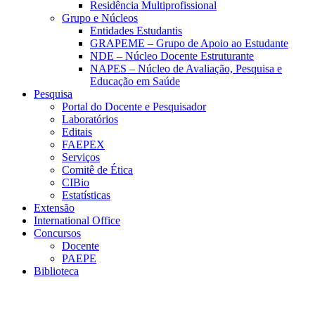
Residência Multiprofissional
Grupo e Núcleos
Entidades Estudantis
GRAPEME – Grupo de Apoio ao Estudante
NDE – Núcleo Docente Estruturante
NAPES – Núcleo de Avaliação, Pesquisa e
Educação em Saúde
Pesquisa
Portal do Docente e Pesquisador
Laboratórios
Editais
FAEPEX
Serviços
Comitê de Ética
CIBio
Estatísticas
Extensão
International Office
Concursos
Docente
PAEPE
Biblioteca
Link para o Facebook