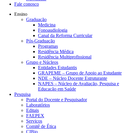
Fale conosco
Ensino
Graduação
Medicina
Fonoaudiologia
Canal da Reforma Curricular
Pós-Graduação
Programas
Residência Médica
Residência Multiprofissional
Grupo e Núcleos
Entidades Estudantis
GRAPEME – Grupo de Apoio ao Estudante
NDE – Núcleo Docente Estruturante
NAPES – Núcleo de Avaliação, Pesquisa e
Educação em Saúde
Pesquisa
Portal do Docente e Pesquisador
Laboratórios
Editais
FAEPEX
Serviços
Comitê de Ética
CIBio