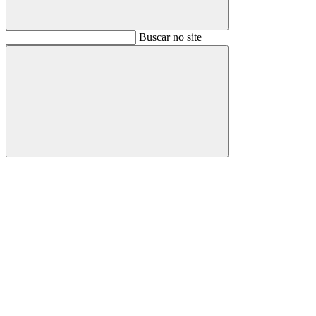
Buscar
Buscar no site
Buscar
Aumentar fonte
Diminuir fonte