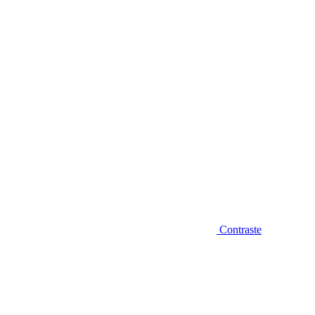
Diminuir fonte
Contraste