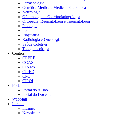
Farmacologia
Genética Médica e Medicina Genômica
Neurologia
Oftalmologia e Otorrinolaringologia
Ortopedia, Reumatologia e Traumatologia
Patologia
Pediatria
Psiquiatria
Radiologia e Oncologia
Saúde Coletiva
Tocoginecologia
Centros
CEPRE
CCAS
CIATox
CIPED
CPC
CIPOI
Portais
Portal do Aluno
Portal do Docente
WebMail
Intranet
Intranet
Newsletter