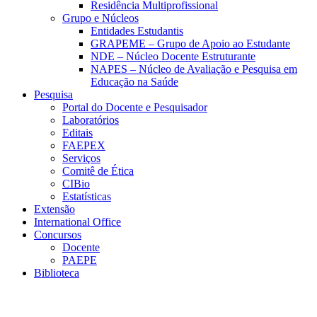
Residência Multiprofissional
Grupo e Núcleos
Entidades Estudantis
GRAPEME – Grupo de Apoio ao Estudante
NDE – Núcleo Docente Estruturante
NAPES – Núcleo de Avaliação e Pesquisa em
Educação na Saúde
Pesquisa
Portal do Docente e Pesquisador
Laboratórios
Editais
FAEPEX
Serviços
Comitê de Ética
CIBio
Estatísticas
Extensão
International Office
Concursos
Docente
PAEPE
Biblioteca
Link para o Facebook