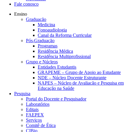
Fale conosco
Ensino
Graduação
Medicina
Fonoaudiologia
Canal da Reforma Curricular
Pós-Graduação
Programas
Residência Médica
Residência Multiprofissional
Grupo e Núcleos
Entidades Estudantis
GRAPEME – Grupo de Apoio ao Estudante
NDE – Núcleo Docente Estruturante
NAPES – Núcleo de Avaliação e Pesquisa em
Educação na Saúde
Pesquisa
Portal do Docente e Pesquisador
Laboratórios
Editais
FAEPEX
Serviços
Comitê de Ética
CIBio