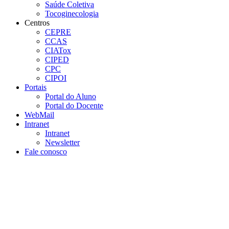
Saúde Coletiva
Tocoginecologia
Centros
CEPRE
CCAS
CIATox
CIPED
CPC
CIPOI
Portais
Portal do Aluno
Portal do Docente
WebMail
Intranet
Intranet
Newsletter
Fale conosco
Aumentar fonte