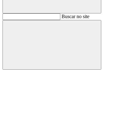
Buscar
Buscar no site
Buscar
Aumentar fonte
Diminuir fonte