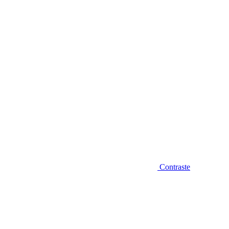
Diminuir fonte
Contraste