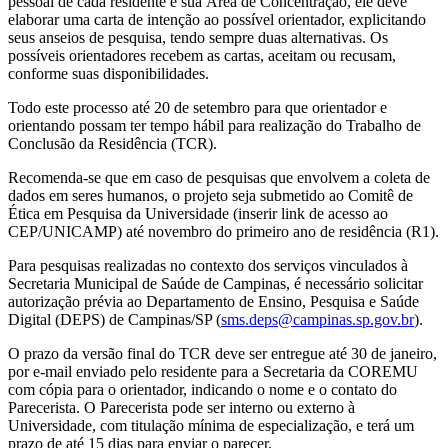
pessoal de cada residente e sua Área de Concentração, ele deve
elaborar uma carta de intenção ao possível orientador, explicitando
seus anseios de pesquisa, tendo sempre duas alternativas. Os
possíveis orientadores recebem as cartas, aceitam ou recusam,
conforme suas disponibilidades.
Todo este processo até 20 de setembro para que orientador e
orientando possam ter tempo hábil para realização do Trabalho de
Conclusão da Residência (TCR).
Recomenda-se que em caso de pesquisas que envolvem a coleta de
dados em seres humanos, o projeto seja submetido ao Comitê de
Ética em Pesquisa da Universidade (inserir link de acesso ao
CEP/UNICAMP) até novembro do primeiro ano de residência (R1).
Para pesquisas realizadas no contexto dos serviços vinculados à
Secretaria Municipal de Saúde de Campinas, é necessário solicitar
autorização prévia ao Departamento de Ensino, Pesquisa e Saúde
Digital (DEPS) de Campinas/SP (
sms.deps@campinas.sp.gov.br
).
O prazo da versão final do TCR deve ser entregue até 30 de janeiro,
por e-mail enviado pelo residente para a Secretaria da COREMU
com cópia para o orientador, indicando o nome e o contato do
Parecerista. O Parecerista pode ser interno ou externo à
Universidade, com titulação mínima de especialização, e terá um
prazo de até 15 dias para enviar o parecer.