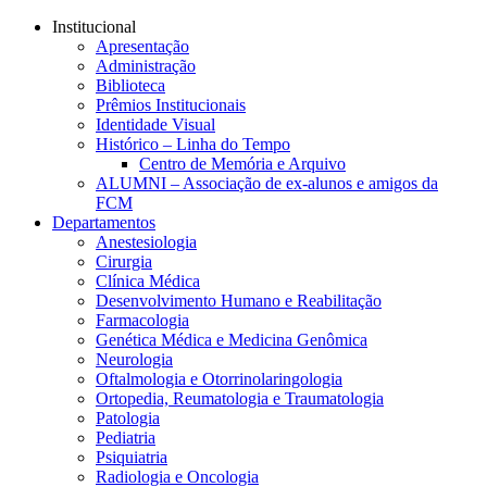
Conteúdo principal
Menu principal
Rodapé
Institucional
Apresentação
Administração
Biblioteca
Prêmios Institucionais
Identidade Visual
Histórico – Linha do Tempo
Centro de Memória e Arquivo
ALUMNI – Associação de ex-alunos e amigos da
FCM
Departamentos
Anestesiologia
Cirurgia
Clínica Médica
Desenvolvimento Humano e Reabilitação
Farmacologia
Genética Médica e Medicina Genômica
Neurologia
Oftalmologia e Otorrinolaringologia
Ortopedia, Reumatologia e Traumatologia
Patologia
Pediatria
Psiquiatria
Radiologia e Oncologia