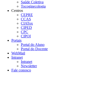
Saúde Coletiva
Tocoginecologia
Centros
CEPRE
CCAS
CIATox
CIPED
CPC
CIPOI
Portais
Portal do Aluno
Portal do Docente
WebMail
Intranet
Intranet
Newsletter
Fale conosco
Aumentar fonte