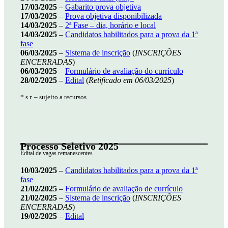
17/03/2025
–
Gabarito prova objetiva
17/03/2025
–
Prova objetiva disponibilizada
14/03/2025
–
2ª Fase – dia, horário e local
14/03/2025
–
Candidatos habilitados para a prova da 1ª
fase
06/03/2025
–
Sistema de inscrição
(
INSCRIÇÕES
ENCERRADAS
)
06/03/2025
–
Formulário de avaliação do currículo
28/02/2025
–
Edital
(
Retificado em 06/03/2025
)
* s.r. – sujeito a recursos
Processo Seletivo 2025
Edital de vagas remanescentes
10/03/2025
–
Candidatos habilitados para a prova da 1ª
fase
21/02/2025
–
Formulário de avaliação de currículo
21/02/2025
–
Sistema de inscrição
(
INSCRIÇÕES
ENCERRADAS
)
19/02/2025
–
Edital