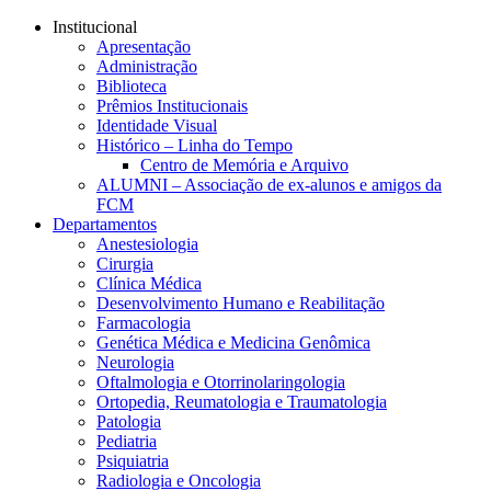
Conteúdo principal
Menu principal
Rodapé
Institucional
Apresentação
Administração
Biblioteca
Prêmios Institucionais
Identidade Visual
Histórico – Linha do Tempo
Centro de Memória e Arquivo
ALUMNI – Associação de ex-alunos e amigos da
FCM
Departamentos
Anestesiologia
Cirurgia
Clínica Médica
Desenvolvimento Humano e Reabilitação
Farmacologia
Genética Médica e Medicina Genômica
Neurologia
Oftalmologia e Otorrinolaringologia
Ortopedia, Reumatologia e Traumatologia
Patologia
Pediatria
Psiquiatria
Radiologia e Oncologia