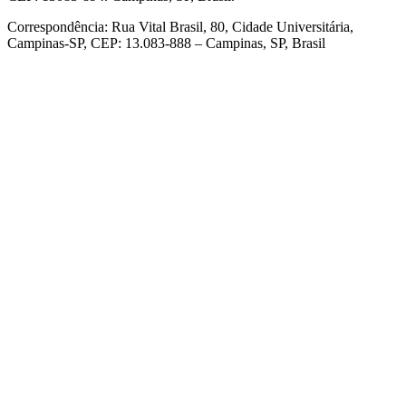
Correspondência: Rua Vital Brasil, 80, Cidade Universitária,
Campinas-SP, CEP: 13.083-888 – Campinas, SP, Brasil
Link para o Facebook
Link para o Linkedin
Link para o Instagram