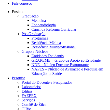
Fale conosco
Ensino
Graduação
Medicina
Fonoaudiologia
Canal da Reforma Curricular
Pós-Graduação
Programas
Residência Médica
Residência Multiprofissional
Grupo e Núcleos
Entidades Estudantis
GRAPEME – Grupo de Apoio ao Estudante
NDE – Núcleo Docente Estruturante
NAPES – Núcleo de Avaliação e Pesquisa em
Educação na Saúde
Pesquisa
Portal do Docente e Pesquisador
Laboratórios
Editais
FAEPEX
Serviços
Comitê de Ética
CIBio