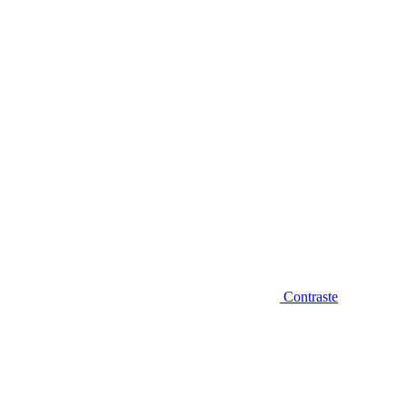
Diminuir fonte
Contraste