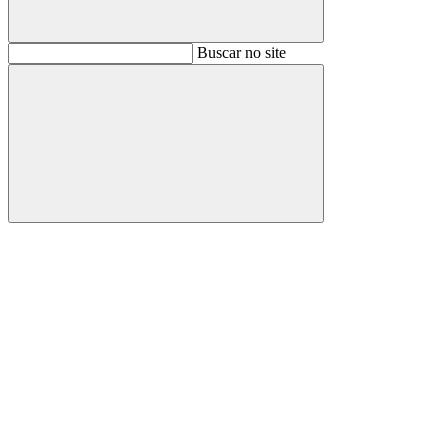
Buscar
Buscar no site
Buscar
Aumentar fonte
Diminuir fonte