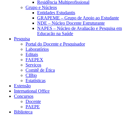
Residência Multiprofissional
Grupo e Núcleos
Entidades Estudantis
GRAPEME – Grupo de Apoio ao Estudante
NDE – Núcleo Docente Estruturante
NAPES – Núcleo de Avaliação e Pesquisa em
Educação na Saúde
Pesquisa
Portal do Docente e Pesquisador
Laboratórios
Editais
FAEPEX
Serviços
Comitê de Ética
CIBio
Estatísticas
Extensão
International Office
Concursos
Docente
PAEPE
Biblioteca
Link para o Facebook