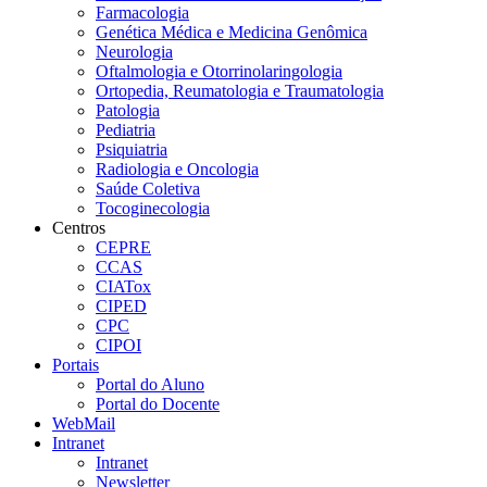
Farmacologia
Genética Médica e Medicina Genômica
Neurologia
Oftalmologia e Otorrinolaringologia
Ortopedia, Reumatologia e Traumatologia
Patologia
Pediatria
Psiquiatria
Radiologia e Oncologia
Saúde Coletiva
Tocoginecologia
Centros
CEPRE
CCAS
CIATox
CIPED
CPC
CIPOI
Portais
Portal do Aluno
Portal do Docente
WebMail
Intranet
Intranet
Newsletter