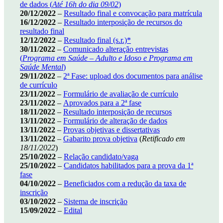
de dados (
Até 16h do dia 09/02
)
20/12/2022
–
Resultado final e convocação para matrícula
16/12/2022
–
Resultado interposição de recursos do
resultado final
12/12/2022
–
Resultado final (s.r.)*
30/11/2022
–
Comunicado alteração entrevistas
(
Programa em Saúde – Adulto e Idoso e Programa em
Saúde Mental
)
29/11/2022
–
2ª Fase: upload dos documentos para análise
de currículo
23/11/2022
–
Formulário de avaliação de currículo
23/11/2022
–
Aprovados para a 2ª fase
18/11/2022
–
Resultado interposição de recursos
13/11/2022
–
Formulário de alteração de dados
13/11/2022
–
Provas objetivas e dissertativas
13/11/2022
–
Gabarito prova objetiva
(
Retificado em
18/11/2022
)
25/10/2022
–
Relação candidato/vaga
25/10/2022
–
Candidatos habilitados para a prova da 1ª
fase
04/10/2022
–
Beneficiados com a redução da taxa de
inscrição
03/10/2022
–
Sistema de inscrição
15/09/2022
–
Edital