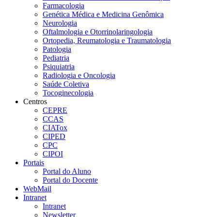
Farmacologia
Genética Médica e Medicina Genômica
Neurologia
Oftalmologia e Otorrinolaringologia
Ortopedia, Reumatologia e Traumatologia
Patologia
Pediatria
Psiquiatria
Radiologia e Oncologia
Saúde Coletiva
Tocoginecologia
Centros
CEPRE
CCAS
CIATox
CIPED
CPC
CIPOI
Portais
Portal do Aluno
Portal do Docente
WebMail
Intranet
Intranet
Newsletter