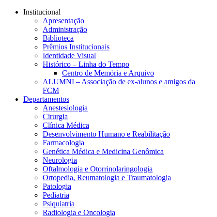
Conteúdo principal
Menu principal
Rodapé
Institucional
Apresentação
Administração
Biblioteca
Prêmios Institucionais
Identidade Visual
Histórico – Linha do Tempo
Centro de Memória e Arquivo
ALUMNI – Associação de ex-alunos e amigos da
FCM
Departamentos
Anestesiologia
Cirurgia
Clínica Médica
Desenvolvimento Humano e Reabilitação
Farmacologia
Genética Médica e Medicina Genômica
Neurologia
Oftalmologia e Otorrinolaringologia
Ortopedia, Reumatologia e Traumatologia
Patologia
Pediatria
Psiquiatria
Radiologia e Oncologia