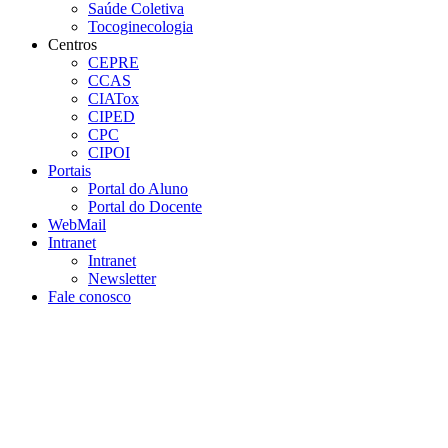
Saúde Coletiva
Tocoginecologia
Centros
CEPRE
CCAS
CIATox
CIPED
CPC
CIPOI
Portais
Portal do Aluno
Portal do Docente
WebMail
Intranet
Intranet
Newsletter
Fale conosco
Aumentar fonte