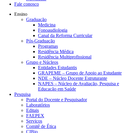
Fale conosco
Ensino
Graduação
Medicina
Fonoaudiologia
Canal da Reforma Curricular
Pós-Graduação
Programas
Residência Médica
Residência Multiprofissional
Grupo e Núcleos
Entidades Estudantis
GRAPEME – Grupo de Apoio ao Estudante
NDE – Núcleo Docente Estruturante
NAPES – Núcleo de Avaliação, Pesquisa e
Educação em Saúde
Pesquisa
Portal do Docente e Pesquisador
Laboratórios
Editais
FAEPEX
Serviços
Comitê de Ética
CIBio