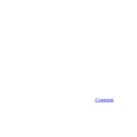
Diminuir fonte
Contraste