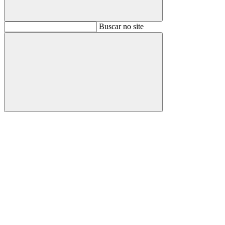
Buscar
Buscar no site
Buscar
Aumentar fonte
Diminuir fonte