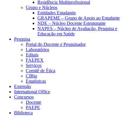
Residência Multiprofissional
Grupo e Núcleos
Entidades Estudantis
GRAPEME – Grupo de Apoio ao Estudante
NDE – Núcleo Docente Estruturante
NAPES – Núcleo de Avaliação, Pesquisa e
Educação em Saúde
Pesquisa
Portal do Docente e Pesquisador
Laboratórios
Editais
FAEPEX
Serviços
Comitê de Ética
CIBio
Estatísticas
Extensão
International Office
Concursos
Docente
PAEPE
Biblioteca
Link para o Facebook