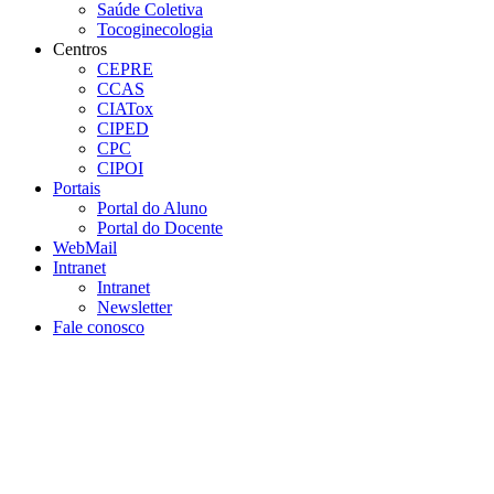
Saúde Coletiva
Tocoginecologia
Centros
CEPRE
CCAS
CIATox
CIPED
CPC
CIPOI
Portais
Portal do Aluno
Portal do Docente
WebMail
Intranet
Intranet
Newsletter
Fale conosco
Aumentar fonte