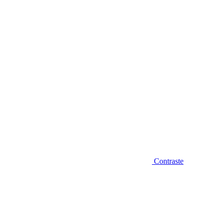
Diminuir fonte
Contraste