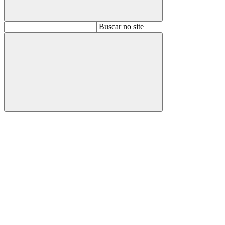
Buscar
Buscar no site
Buscar
Aumentar fonte
Diminuir fonte