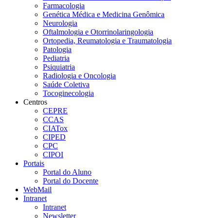
Farmacologia
Genética Médica e Medicina Genômica
Neurologia
Oftalmologia e Otorrinolaringologia
Ortopedia, Reumatologia e Traumatologia
Patologia
Pediatria
Psiquiatria
Radiologia e Oncologia
Saúde Coletiva
Tocoginecologia
Centros
CEPRE
CCAS
CIATox
CIPED
CPC
CIPOI
Portais
Portal do Aluno
Portal do Docente
WebMail
Intranet
Intranet
Newsletter