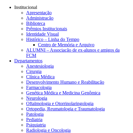
Conteúdo principal
Menu principal
Rodapé
Institucional
Apresentação
Administração
Biblioteca
Prêmios Institucionais
Identidade Visual
Histórico – Linha do Tempo
Centro de Memória e Arquivo
ALUMNI – Associação de ex-alunos e amigos da
FCM
Departamentos
Anestesiologia
Cirurgia
Clínica Médica
Desenvolvimento Humano e Reabilitação
Farmacologia
Genética Médica e Medicina Genômica
Neurologia
Oftalmologia e Otorrinolaringologia
Ortopedia, Reumatologia e Traumatologia
Patologia
Pediatria
Psiquiatria
Radiologia e Oncologia