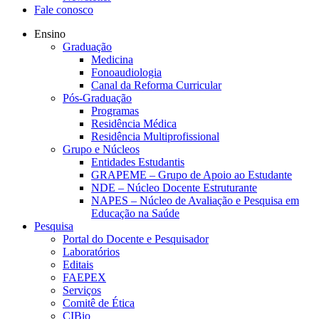
Fale conosco
Ensino
Graduação
Medicina
Fonoaudiologia
Canal da Reforma Curricular
Pós-Graduação
Programas
Residência Médica
Residência Multiprofissional
Grupo e Núcleos
Entidades Estudantis
GRAPEME – Grupo de Apoio ao Estudante
NDE – Núcleo Docente Estruturante
NAPES – Núcleo de Avaliação e Pesquisa em
Educação na Saúde
Pesquisa
Portal do Docente e Pesquisador
Laboratórios
Editais
FAEPEX
Serviços
Comitê de Ética
CIBio