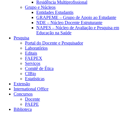
Residência Multiprofissional
Grupo e Núcleos
Entidades Estudantis
GRAPEME – Grupo de Apoio ao Estudante
NDE – Núcleo Docente Estruturante
NAPES – Núcleo de Avaliação e Pesquisa em
Educação na Saúde
Pesquisa
Portal do Docente e Pesquisador
Laboratórios
Editais
FAEPEX
Serviços
Comitê de Ética
CIBio
Estatísticas
Extensão
International Office
Concursos
Docente
PAEPE
Biblioteca
Link para o Facebook