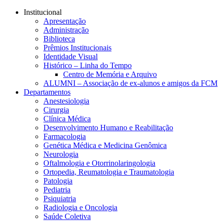
Conteúdo principal
Menu principal
Rodapé
Institucional
Apresentação
Administração
Biblioteca
Prêmios Institucionais
Identidade Visual
Histórico – Linha do Tempo
Centro de Memória e Arquivo
ALUMNI – Associação de ex-alunos e amigos da FCM
Departamentos
Anestesiologia
Cirurgia
Clínica Médica
Desenvolvimento Humano e Reabilitação
Farmacologia
Genética Médica e Medicina Genômica
Neurologia
Oftalmologia e Otorrinolaringologia
Ortopedia, Reumatologia e Traumatologia
Patologia
Pediatria
Psiquiatria
Radiologia e Oncologia
Saúde Coletiva