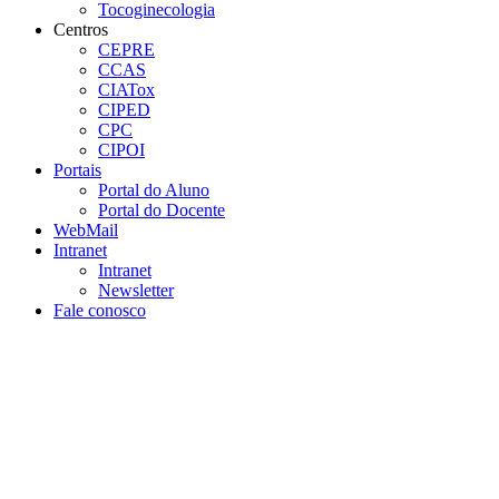
Tocoginecologia
Centros
CEPRE
CCAS
CIATox
CIPED
CPC
CIPOI
Portais
Portal do Aluno
Portal do Docente
WebMail
Intranet
Intranet
Newsletter
Fale conosco
Aumentar fonte