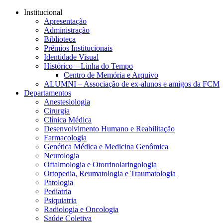
Conteúdo principal
Menu principal
Rodapé
Institucional
Apresentação
Administração
Biblioteca
Prêmios Institucionais
Identidade Visual
Histórico – Linha do Tempo
Centro de Memória e Arquivo
ALUMNI – Associação de ex-alunos e amigos da FCM
Departamentos
Anestesiologia
Cirurgia
Clínica Médica
Desenvolvimento Humano e Reabilitação
Farmacologia
Genética Médica e Medicina Genômica
Neurologia
Oftalmologia e Otorrinolaringologia
Ortopedia, Reumatologia e Traumatologia
Patologia
Pediatria
Psiquiatria
Radiologia e Oncologia
Saúde Coletiva