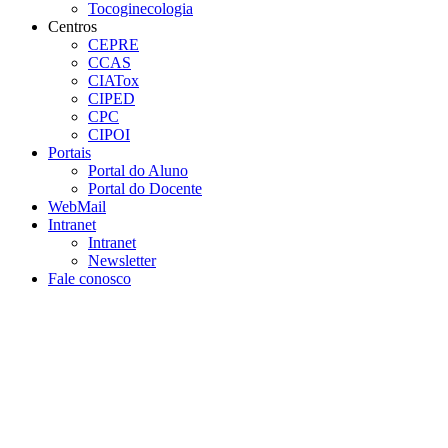
Tocoginecologia
Centros
CEPRE
CCAS
CIATox
CIPED
CPC
CIPOI
Portais
Portal do Aluno
Portal do Docente
WebMail
Intranet
Intranet
Newsletter
Fale conosco
Aumentar fonte