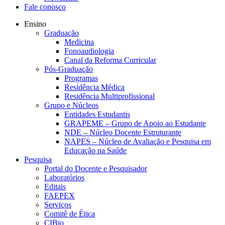
Fale conosco
Ensino
Graduação
Medicina
Fonoaudiologia
Canal da Reforma Curricular
Pós-Graduação
Programas
Residência Médica
Residência Multiprofissional
Grupo e Núcleos
Entidades Estudantis
GRAPEME – Grupo de Apoio ao Estudante
NDE – Núcleo Docente Estruturante
NAPES – Núcleo de Avaliação e Pesquisa em
Educação na Saúde
Pesquisa
Portal do Docente e Pesquisador
Laboratórios
Editais
FAEPEX
Serviços
Comitê de Ética
CIBio