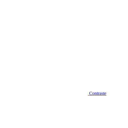
Diminuir fonte
Contraste