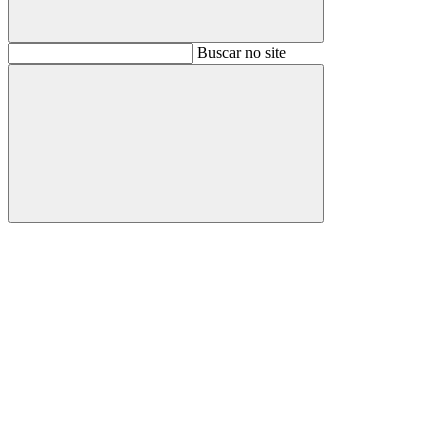
Buscar
Buscar no site
Buscar
Aumentar fonte
Diminuir fonte