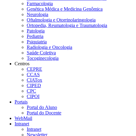
Farmacologia
Genética Médica e Medicina Genômica
Neurologia
Oftalmologia e Otorrinolaringologia
Ortopedia, Reumatologia e Traumatologia
Patologia
Pediatria
Psiquiatria
Radiologia e Oncologia
Saúde Coletiva
Tocoginecologia
Centros
CEPRE
CCAS
CIATox
CIPED
CPC
CIPOI
Portais
Portal do Aluno
Portal do Docente
WebMail
Intranet
Intranet
Newsletter