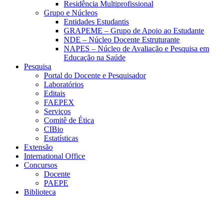
Residência Multiprofissional
Grupo e Núcleos
Entidades Estudantis
GRAPEME – Grupo de Apoio ao Estudante
NDE – Núcleo Docente Estruturante
NAPES – Núcleo de Avaliação e Pesquisa em
Educação na Saúde
Pesquisa
Portal do Docente e Pesquisador
Laboratórios
Editais
FAEPEX
Serviços
Comitê de Ética
CIBio
Estatísticas
Extensão
International Office
Concursos
Docente
PAEPE
Biblioteca
Link para o Facebook