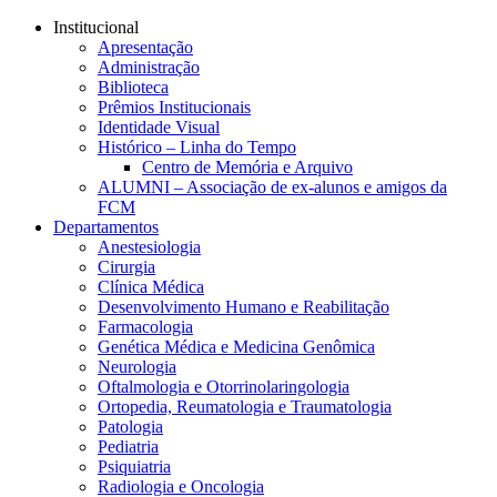
Conteúdo principal
Menu principal
Rodapé
Institucional
Apresentação
Administração
Biblioteca
Prêmios Institucionais
Identidade Visual
Histórico – Linha do Tempo
Centro de Memória e Arquivo
ALUMNI – Associação de ex-alunos e amigos da
FCM
Departamentos
Anestesiologia
Cirurgia
Clínica Médica
Desenvolvimento Humano e Reabilitação
Farmacologia
Genética Médica e Medicina Genômica
Neurologia
Oftalmologia e Otorrinolaringologia
Ortopedia, Reumatologia e Traumatologia
Patologia
Pediatria
Psiquiatria
Radiologia e Oncologia