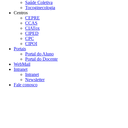
Saúde Coletiva
Tocoginecologia
Centros
CEPRE
CCAS
CIATox
CIPED
CPC
CIPOI
Portais
Portal do Aluno
Portal do Docente
WebMail
Intranet
Intranet
Newsletter
Fale conosco
Aumentar fonte