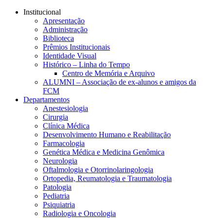
Conteúdo principal
Menu principal
Rodapé
Institucional
Apresentação
Administração
Biblioteca
Prêmios Institucionais
Identidade Visual
Histórico – Linha do Tempo
Centro de Memória e Arquivo
ALUMNI – Associação de ex-alunos e amigos da
FCM
Departamentos
Anestesiologia
Cirurgia
Clínica Médica
Desenvolvimento Humano e Reabilitação
Farmacologia
Genética Médica e Medicina Genômica
Neurologia
Oftalmologia e Otorrinolaringologia
Ortopedia, Reumatologia e Traumatologia
Patologia
Pediatria
Psiquiatria
Radiologia e Oncologia