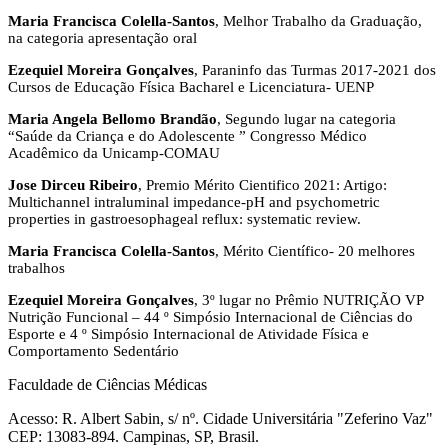
Maria Francisca Colella-Santos
, Melhor Trabalho da Graduação,
na categoria apresentação oral
Ezequiel Moreira Gonçalves
, Paraninfo das Turmas 2017-2021 dos
Cursos de Educação Física Bacharel e Licenciatura- UENP
Maria Angela Bellomo Brandão
, Segundo lugar na categoria
“Saúde da Criança e do Adolescente ” Congresso Médico
Acadêmico da Unicamp-COMAU
Jose Dirceu Ribeiro
, Premio Mérito Cientifico 2021: Artigo:
Multichannel intraluminal impedance-pH and psychometric
properties in gastroesophageal reflux: systematic review.
Maria Francisca Colella-Santos
, Mérito Científico- 20 melhores
trabalhos
Ezequiel Moreira Gonçalves
, 3º lugar no Prêmio NUTRIÇÃO VP
Nutrição Funcional – 44 º Simpósio Internacional de Ciências do
Esporte e 4 º Simpósio Internacional de Atividade Física e
Comportamento Sedentário
Faculdade de Ciências Médicas
Acesso: R. Albert Sabin, s/ nº. Cidade Universitária "Zeferino Vaz"
CEP: 13083-894. Campinas, SP, Brasil.