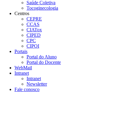
Saúde Coletiva
Tocoginecologia
Centros
CEPRE
CCAS
CIATox
CIPED
CPC
CIPOI
Portais
Portal do Aluno
Portal do Docente
WebMail
Intranet
Intranet
Newsletter
Fale conosco
Aumentar fonte