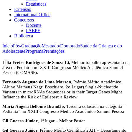
Estatísticas
Extensão
International Office
Concursos
Docente
PAEPE
Biblioteca
Início
Pós-Graduação
Mestrado/Doutorado
Saúde da Criança e do
Adolescente
Programa
Premiações
Lília Freire Rodrigues de Souza Li
, Melhor trabalho apresentado na
área de Pediatria no XXIII Congresso Médico Acadêmico Samuel
Pessoa (COMASP).
Fernando Augusto de Lima Marson
, Prêmio Mérito Acadêmico
(Aluno Matheus Negri Boschiero; 2o Lugar) Single-Nucleotide
Variants in microRNAs Sequences or in their Target Genes Might
Influence the Risk of Epilepsy: a Review
Maria Angela Bellomo Brandão,
Terceira colocada na categoria ”
Pediatria” no XXIII Congresso Medico Acadêmico Samuel Pessoa
Gil Guerra Júnior
, 1º lugar – Melhor Poster
Gil Guerra Júnior,
Prêmio Mérito Científico 2021 – Departamento