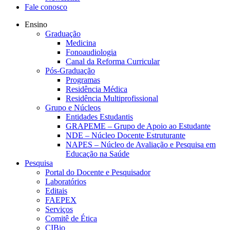
Fale conosco
Ensino
Graduação
Medicina
Fonoaudiologia
Canal da Reforma Curricular
Pós-Graduação
Programas
Residência Médica
Residência Multiprofissional
Grupo e Núcleos
Entidades Estudantis
GRAPEME – Grupo de Apoio ao Estudante
NDE – Núcleo Docente Estruturante
NAPES – Núcleo de Avaliação e Pesquisa em
Educação na Saúde
Pesquisa
Portal do Docente e Pesquisador
Laboratórios
Editais
FAEPEX
Serviços
Comitê de Ética
CIBio