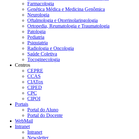
Farmacologia
Genética Médica e Medicina Genômica
Neurologia
Oftalmologia e Otorrinolaringologia
Ortopedia, Reumatologia e Traumatologia
Patologia
Pediatria
Psiquiatria
Radiologia e Oncologia
Saúde Coletiva
Tocoginecologia
Centros
CEPRE
CCAS
CIATox
CIPED
CPC
CIPOI
Portais
Portal do Aluno
Portal do Docente
WebMail
Intranet
Intranet
Newsletter