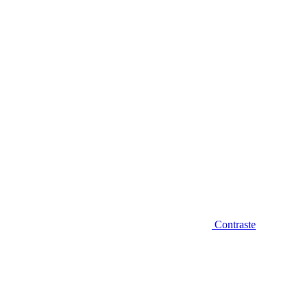
Diminuir fonte
Contraste