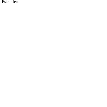
Estou ciente
Ir para o topo