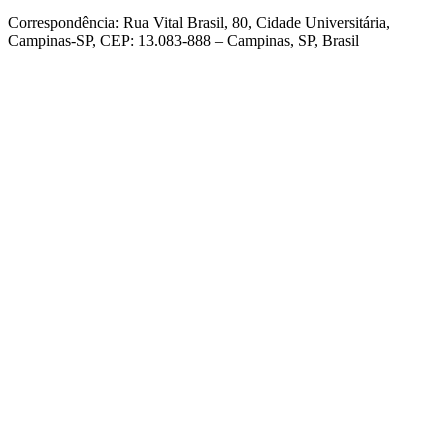
Correspondência: Rua Vital Brasil, 80, Cidade Universitária,
Campinas-SP, CEP: 13.083-888 – Campinas, SP, Brasil
Link para o Facebook
Link para o Linkedin
Link para o Instagram