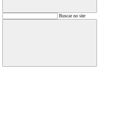
Buscar
Buscar no site
Buscar
Aumentar fonte
Diminuir fonte