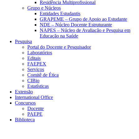
Residência Multiprofissional
Grupo e Núcleos
Entidades Estudantis
GRAPEME – Grupo de Apoio ao Estudante
NDE – Núcleo Docente Estruturante
NAPES – Núcleo de Avaliação e Pesquisa em
Educação na Saúde
Pesquisa
Portal do Docente e Pesquisador
Laboratórios
Editais
FAEPEX
Serviços
Comitê de Ética
CIBio
Estatísticas
Extensão
International Office
Concursos
Docente
PAEPE
Biblioteca
Link para o Facebook