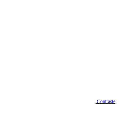
Diminuir fonte
Contraste