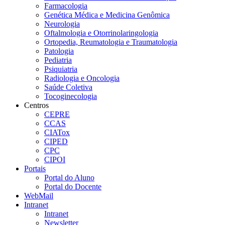
Farmacologia
Genética Médica e Medicina Genômica
Neurologia
Oftalmologia e Otorrinolaringologia
Ortopedia, Reumatologia e Traumatologia
Patologia
Pediatria
Psiquiatria
Radiologia e Oncologia
Saúde Coletiva
Tocoginecologia
Centros
CEPRE
CCAS
CIATox
CIPED
CPC
CIPOI
Portais
Portal do Aluno
Portal do Docente
WebMail
Intranet
Intranet
Newsletter