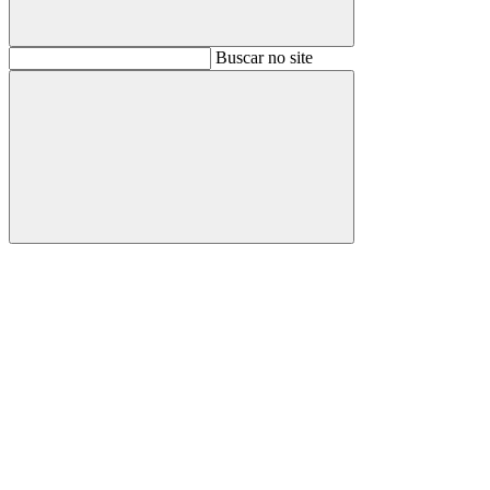
Buscar
Buscar no site
Buscar
Aumentar fonte
Diminuir fonte