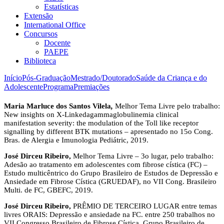
Estatísticas
Extensão
International Office
Concursos
Docente
PAEPE
Biblioteca
Início
Pós-Graduação
Mestrado/Doutorado
Saúde da Criança e do
Adolescente
Programa
Premiações
Maria Marluce dos Santos Vilela
,
Melhor Tema Livre pelo trabalho:
New insights on X-Linkedagammaglobulinemia clinical
manifestation severity: the modulation of the Toll like receptor
signalling by different BTK mutations – apresentado no 15o Cong.
Bras. de Alergia e Imunologia Pediátric, 2019.
José Dirceu Ribeiro,
Melhor Tema Livre – 3o lugar, pelo trabalho:
Adesão ao tratamento em adolescentes com fibrose cística (FC) –
Estudo multicêntrico do Grupo Brasileiro de Estudos de Depressão e
Ansiedade em Fibrose Cística (GRUEDAF), no VII Cong. Brasileiro
Multi. de FC, GBEFC, 2019.
José Dirceu Ribeiro,
PRÊMIO DE TERCEIRO LUGAR entre temas
livres ORAIS: Depressão e ansiedade na FC. entre 250 trabalhos no
VII Congresso Brasileiro de Fibrose Cística, Grupo Brasileiro de