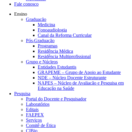
Fale conosco
Ensino
Graduação
Medicina
Fonoaudiologia
Canal da Reforma Curricular
Pós-Graduação
Programas
Residência Médica
Residência Multiprofissional
Grupo e Núcleos
Entidades Estudantis
GRAPEME – Grupo de Apoio ao Estudante
NDE – Núcleo Docente Estruturante
NAPES – Núcleo de Avaliação e Pesquisa em
Educação na Saúde
Pesquisa
Portal do Docente e Pesquisador
Laboratórios
Editais
FAEPEX
Serviços
Comitê de Ética
CIBio