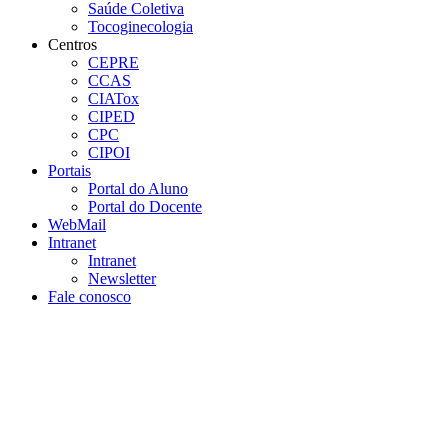
Saúde Coletiva
Tocoginecologia
Centros
CEPRE
CCAS
CIATox
CIPED
CPC
CIPOI
Portais
Portal do Aluno
Portal do Docente
WebMail
Intranet
Intranet
Newsletter
Fale conosco
Aumentar fonte