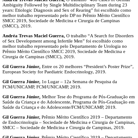
Ambiguity Followed by Single Multidisciplinary Team during 23
years: Etiologic Diagnosis and Sex of Rearing” foi escolhido como
melhor trabalho representado pelo DP no Prêmio Mérito Científico
SMCC 2019, Sociedade de Medicina e Cirurgia de Campinas
(SMCC), 2019.
Andréa Trevas Maciel Guerra,
O trabalho “A Search for Disorders
of Sex Development among Infertile Men” foi escolhido como
melhor trabalho representado pelo Departamento de Urologia no
Prêmio Mérito Científico SMCC 2019, Sociedade de Medicina e
Cirurgia de Campinas (SMCC), 2019.
Gil Guerra Júnior
,
Entre os 20 melhores “President’s Poster Prize”,
European Society for Paediatric Endocrinology, 2019.
Gil Guerra Júnior,
1o Lugar – 12a Semana de Pesquisa da
FCM/UNICAMP, FCM/UNICAMP, 2019.
Gil Guerra Júnior
,
Melhor Tese do Programa de Pós-Graduação em
Saúde da Criança e do Adolescente, Programa de Pós-Graduação em
Saúde da Criança e do Adolescente/FCM/UNICAMP, 2019.
Gil Guerra Júnior,
Prêmio Mérito Científico 2019 – Departamento
de Endocrinologia – Sociedade de Medicina e Cirurgia de Campinas,
SMCC – Sociedade de Medicina e Cirurgia de Campinas, 2019.
Gil Guerra Júnior,
Prêmio Mérito Científico 2019 – Departamento