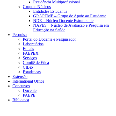
Residência Multiprofissional
Grupo e Núcleos
Entidades Estudantis
GRAPEME – Grupo de Apoio ao Estudante
NDE – Núcleo Docente Estruturante
NAPES – Núcleo de Avaliação e Pesquisa em
Educação na Saúde
Pesquisa
Portal do Docente e Pesquisador
Laboratórios
Editais
FAEPEX
Serviços
Comitê de Ética
CIBio
Estatísticas
Extensão
International Office
Concursos
Docente
PAEPE
Biblioteca
Link para o Facebook