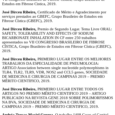
Estudos em Fibrose Cistica, 2019.
José Dirceu Ribeiro
,
Certificado de Mérito e Agradecimento por
serviços prestados ao GBEFC, Grupo Brasileiro de Estudos em
Fibrose Cística (GBEFC), 2019.
José Dirceu Ribeiro
,
Premio de Segundo Lugar. Tema Livre ORAL:
SAFETY, TOLERABILITY AND EFFECTS OF SODIUM
BICARBONATE INHALATION IN CF entre 250 trabalhos
apresentados no VII CONGRESSO BRASILEIRO DE FIBROSE
CÍSTICA, Grupo Brasileiro de Estudos em Fibrose Cística (GBEFC),
2019.
José Dirceu Ribeiro
,
PRIMEIRO LUGAR ENTRE OS MELHORES
TRABALHOS DA ESPECIALIDADE DE PNEUMOLOGIA:
ARTIGO Association between single nucleotide polymorphisms in
TLR4, TLR2, TLR9, VDR, NOS2 and CCL5 genes, SOCIEDADE
DE MEDICINA E CIRURGIA DE CAMPINAS 2019 – PREMIO
MÉRITO CIENTIFICO, 2019.
José Dirceu Ribeiro,
PRIMEIRO LUGAR ENTRE TODOS OS
ARTIGOS NO PREMIO MÉRITO CIENTIFICO 2019 – ARTIGO
PUBLICADO NA REVISTA GENE 2018 SOBRE POLIMORFISMOS
NA BVA, SOCIEDADE DE MEDICINA E CIRURGIA DE
CAMPINAS 2019 – PREMIO MÉRITO CIENTIFICO, 2019.
Andréa Trevas Maciel Guerra
,
O trabalho “408 Cases of Genital