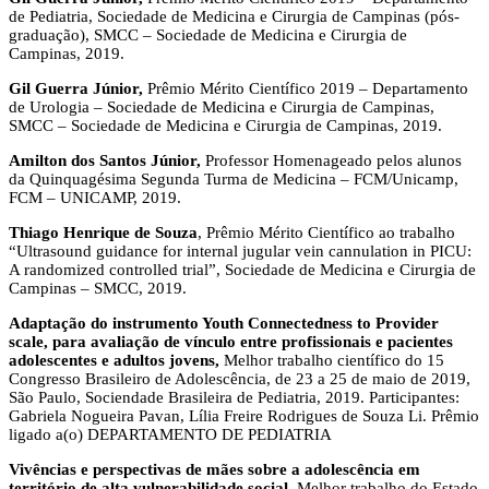
de Pediatria, Sociedade de Medicina e Cirurgia de Campinas (pós-
graduação), SMCC – Sociedade de Medicina e Cirurgia de
Campinas, 2019.
Gil Guerra Júnior,
Prêmio Mérito Científico 2019 – Departamento
de Urologia – Sociedade de Medicina e Cirurgia de Campinas,
SMCC – Sociedade de Medicina e Cirurgia de Campinas, 2019.
Amilton dos Santos Júnior,
Professor Homenageado pelos alunos
da Quinquagésima Segunda Turma de Medicina – FCM/Unicamp,
FCM – UNICAMP, 2019.
Thiago Henrique de Souza
, Prêmio Mérito Científico ao trabalho
“Ultrasound guidance for internal jugular vein cannulation in PICU:
A randomized controlled trial”, Sociedade de Medicina e Cirurgia de
Campinas – SMCC, 2019.
Adaptação do instrumento Youth Connectedness to Provider
scale, para avaliação de vínculo entre profissionais e pacientes
adolescentes e adultos jovens,
Melhor trabalho científico do 15
Congresso Brasileiro de Adolescência, de 23 a 25 de maio de 2019,
São Paulo, Sociendade Brasileira de Pediatria, 2019. Participantes:
Gabriela Nogueira Pavan, Lília Freire Rodrigues de Souza Li. Prêmio
ligado a(o) DEPARTAMENTO DE PEDIATRIA
Vivências e perspectivas de mães sobre a adolescência em
território de alta vulnerabilidade social,
Melhor trabalho do Estado