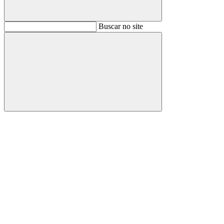
Buscar
Buscar no site
Buscar
Aumentar fonte
Diminuir fonte