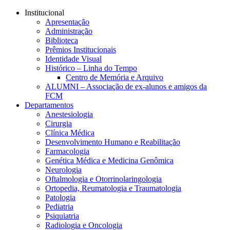
Conteúdo principal
Menu principal
Rodapé
Institucional
Apresentação
Administração
Biblioteca
Prêmios Institucionais
Identidade Visual
Histórico – Linha do Tempo
Centro de Memória e Arquivo
ALUMNI – Associação de ex-alunos e amigos da
FCM
Departamentos
Anestesiologia
Cirurgia
Clínica Médica
Desenvolvimento Humano e Reabilitação
Farmacologia
Genética Médica e Medicina Genômica
Neurologia
Oftalmologia e Otorrinolaringologia
Ortopedia, Reumatologia e Traumatologia
Patologia
Pediatria
Psiquiatria
Radiologia e Oncologia