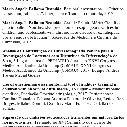
Maria Angela Bellomo Brandão,
Best oral presentation – “Criterios
Ultrassonográficos …”, Intergastro e Trauma- co-autoria, 2017.
Maria Angela Bellomo Brandão
,
Grande Prêmio Mérito Científico,
pelo trabalho “Non-invasive predictors of esophageous varices in
children and adolescents with chronic liver disease or extrahepatic
portal venous obstruction”, Sociedade de Medicina e Cirurgia de
Campinas, 2017
Análise da Contribuição da Ultrassonografia Pélvica para a
Investigação de Lactentes com Distúrbios da Diferenciação do
Sexo
,
3 Lugar na área de PEDIATRIA durante o XXVI Congresso
Médico Acadêmico da Unicamp (CoMAU), XXVI Congresso
Médico Acadêmico da Unicamp (CoMAU), 2017. Equipe: Andréa
Trevas Maciel Guerra.
Use of questionnaire as monitoring tool of auditory training in
children with history of otitis media.
,
1o Lugar – Melhor trabalho
científico, Fundação Otorrinolaringologia, 2017. Participantes:
Caroline Donadon, Paloma Andreza Peixoto de Oliveira, Letícia Reis
Borges, Milaine Dominici Sanfins, Maria Francisca Colella dos
Santos.
Supressão das emissões otoacústicas transientes em universitários
normo-ouvintes.
,
Premiado no XVI Seminário dos Cursos de