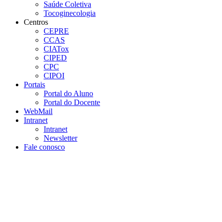
Saúde Coletiva
Tocoginecologia
Centros
CEPRE
CCAS
CIATox
CIPED
CPC
CIPOI
Portais
Portal do Aluno
Portal do Docente
WebMail
Intranet
Intranet
Newsletter
Fale conosco
Aumentar fonte