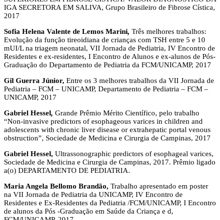
IGA SECRETORA EM SALIVA, Grupo Brasileiro de Fibrose Cística,
2017
Sofia Helena Valente de Lemos Marini
,
Três melhores trabalhos:
Evolução da função tireoidiana de crianças com TSH entre 5 e 10
mUI/L na triagem neonatal, VII Jornada de Pediatria, IV Encontro de
Residentes e ex-residentes, I Encontro de Alunos e ex-alunos de Pós-
Graduação do Departamento de Pediatria da FCM/UNICAMP, 2017
Gil Guerra Júnior,
Entre os 3 melhores trabalhos da VII Jornada de
Pediatria – FCM – UNICAMP, Departamento de Pediatria – FCM –
UNICAMP, 2017
Gabriel Hessel
,
Grande Prêmio Mérito Científico, pelo trabalho
“Non-invasive predictors of esophageous varices in children and
adolescents with chronic liver disease or extrahepatic portal venous
obstruction”, Sociedade de Medicina e Cirurgia de Campinas, 2017
Gabriel Hessel,
Ultrassonographic predictors of esophageal varices,
Sociedade de Medicina e Cirurgia de Campinas, 2017. Prêmio ligado
a(o) DEPARTAMENTO DE PEDIATRIA.
Maria Angela Bellomo Brandão,
Trabalho apresentado em poster
na VII Jornada de Pediatria da UNICAMP, IV Encontro de
Residentes e Ex-Residentes da Pediatria /FCM/UNICAMP, I Encontro
de alunos da Pós -Graduação em Saúde da Criança e d,
FCM/UNICAMP, 2017