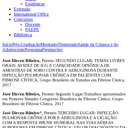
Estatísticas
Extensão
International Office
Concursos
Docente
PAEPE
Biblioteca
Início
Pós-Graduação
Mestrado/Doutorado
Saúde da Criança e do
Adolescente
Programa
Premiações
José Dirceu Ribeiro,
Premio SEGUNDO LUGAR: TEMAS LIVRES
ORAIS: AVIDEZ DE IGG E CAPACIDADE OPSÔNICA DE
AMOSTRAS DE SORO CONTRA P. AERUGINOSA DURANTE
INFECÇÃO PULMONAR CRÔNICA EM PACIENTES COM
FIBROSE CÍSTICA, Grupo Brasileiro de Estudos em Fibrose Cística,
2017
José Dirceu Ribeiro
,
Premio Segundo Lugar:Trabalhos apresentados
em Posteres Simples Congresso Brasileiro de Fibrose Cística, Grupo
Brasileiro de Fibrose Cística, 2017
José Dirceu Ribeiro
“,
Premio TERCEIRO LUGAR: INFECÇÃO
PULMONAR CRÔNICA POR P. AERUGINOSA E A LIGAÇÃO
COM A RESPOSTA IMUNE HUMORAL NAS VIAS AÉREAS
SUPERIORES EM FIBROSE CÍSTICA: VALOR DIAGNÓSTICO DA