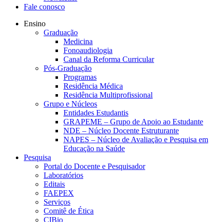
Fale conosco
Ensino
Graduação
Medicina
Fonoaudiologia
Canal da Reforma Curricular
Pós-Graduação
Programas
Residência Médica
Residência Multiprofissional
Grupo e Núcleos
Entidades Estudantis
GRAPEME – Grupo de Apoio ao Estudante
NDE – Núcleo Docente Estruturante
NAPES – Núcleo de Avaliação e Pesquisa em
Educação na Saúde
Pesquisa
Portal do Docente e Pesquisador
Laboratórios
Editais
FAEPEX
Serviços
Comitê de Ética
CIBio