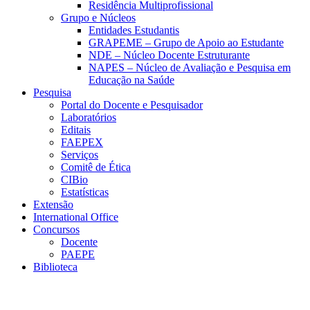
Residência Multiprofissional
Grupo e Núcleos
Entidades Estudantis
GRAPEME – Grupo de Apoio ao Estudante
NDE – Núcleo Docente Estruturante
NAPES – Núcleo de Avaliação e Pesquisa em
Educação na Saúde
Pesquisa
Portal do Docente e Pesquisador
Laboratórios
Editais
FAEPEX
Serviços
Comitê de Ética
CIBio
Estatísticas
Extensão
International Office
Concursos
Docente
PAEPE
Biblioteca
Link para o Facebook