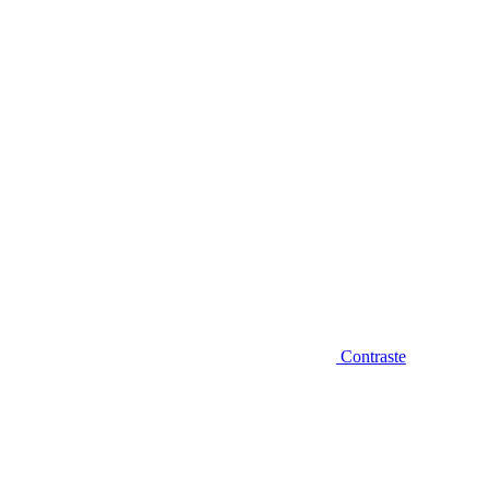
Diminuir fonte
Contraste