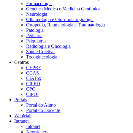
Farmacologia
Genética Médica e Medicina Genômica
Neurologia
Oftalmologia e Otorrinolaringologia
Ortopedia, Reumatologia e Traumatologia
Patologia
Pediatria
Psiquiatria
Radiologia e Oncologia
Saúde Coletiva
Tocoginecologia
Centros
CEPRE
CCAS
CIATox
CIPED
CPC
CIPOI
Portais
Portal do Aluno
Portal do Docente
WebMail
Intranet
Intranet
Newsletter