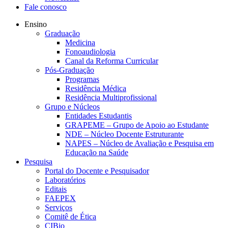
Fale conosco
Ensino
Graduação
Medicina
Fonoaudiologia
Canal da Reforma Curricular
Pós-Graduação
Programas
Residência Médica
Residência Multiprofissional
Grupo e Núcleos
Entidades Estudantis
GRAPEME – Grupo de Apoio ao Estudante
NDE – Núcleo Docente Estruturante
NAPES – Núcleo de Avaliação e Pesquisa em
Educação na Saúde
Pesquisa
Portal do Docente e Pesquisador
Laboratórios
Editais
FAEPEX
Serviços
Comitê de Ética
CIBio