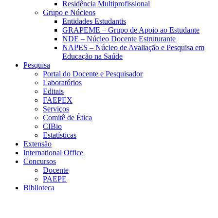
Residência Multiprofissional
Grupo e Núcleos
Entidades Estudantis
GRAPEME – Grupo de Apoio ao Estudante
NDE – Núcleo Docente Estruturante
NAPES – Núcleo de Avaliação e Pesquisa em
Educação na Saúde
Pesquisa
Portal do Docente e Pesquisador
Laboratórios
Editais
FAEPEX
Serviços
Comitê de Ética
CIBio
Estatísticas
Extensão
International Office
Concursos
Docente
PAEPE
Biblioteca
Link para o Facebook