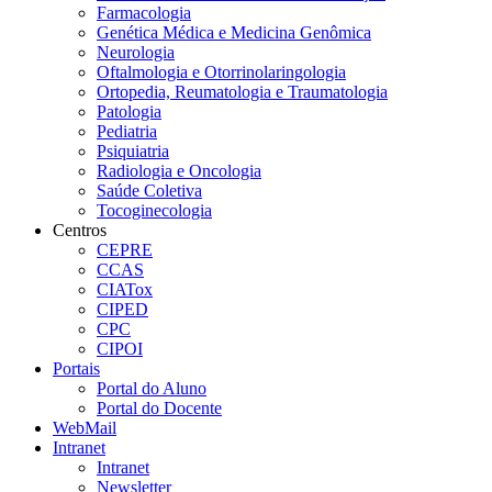
Farmacologia
Genética Médica e Medicina Genômica
Neurologia
Oftalmologia e Otorrinolaringologia
Ortopedia, Reumatologia e Traumatologia
Patologia
Pediatria
Psiquiatria
Radiologia e Oncologia
Saúde Coletiva
Tocoginecologia
Centros
CEPRE
CCAS
CIATox
CIPED
CPC
CIPOI
Portais
Portal do Aluno
Portal do Docente
WebMail
Intranet
Intranet
Newsletter