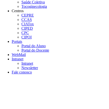
Saúde Coletiva
Tocoginecologia
Centros
CEPRE
CCAS
CIATox
CIPED
CPC
CIPOI
Portais
Portal do Aluno
Portal do Docente
WebMail
Intranet
Intranet
Newsletter
Fale conosco
Aumentar fonte