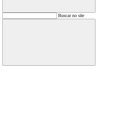
Buscar
Buscar no site
Buscar
Aumentar fonte
Diminuir fonte