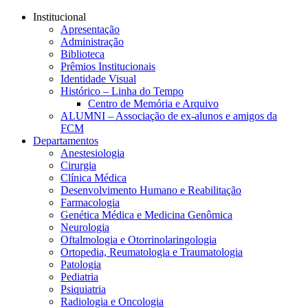
Conteúdo principal
Menu principal
Rodapé
Institucional
Apresentação
Administração
Biblioteca
Prêmios Institucionais
Identidade Visual
Histórico – Linha do Tempo
Centro de Memória e Arquivo
ALUMNI – Associação de ex-alunos e amigos da
FCM
Departamentos
Anestesiologia
Cirurgia
Clínica Médica
Desenvolvimento Humano e Reabilitação
Farmacologia
Genética Médica e Medicina Genômica
Neurologia
Oftalmologia e Otorrinolaringologia
Ortopedia, Reumatologia e Traumatologia
Patologia
Pediatria
Psiquiatria
Radiologia e Oncologia