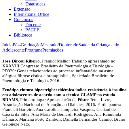
Estatísticas
Extensão
International Office
Concursos
Docente
PAEPE
Biblioteca
Início
Pós-Graduação
Mestrado/Doutorado
Saúde da Criança e do
Adolescente
Programa
Premiações
José Dirceu Ribeiro
,
Premio: Melhor Trabalho apresentado no
XXXVIII Congresso Brasileiro de Pneumologia e Tisiologia –
PD020: Genes relacionados ao processo inflamatório na asma
alérgica,fibrose cística e bronquiolite., Sociedade Brasileira de
Pneumologia e Tisiologia, 2016.
Fenótipo cintura hipertrigliceridêmica indica resistência à insulina
em adolescentes de acordo com a técnica CLAMP no estudo
BRAMS
,
Primeiro lugar Apresentação de Pôster Tema Livre,
Associação Nacional de Atenção ao Diabetes, 2016. Participantes:
Francieli Barreiro, Ana Carolina Junqueira Vasques, Cleliani de
Cássia da Silva, Ana Maria de Bernardi Rodrigues, Ana Raimunda
Dâmaso, Mariana Porto Zambon, Daniella Fernandes Camilo, Bruno
Geloneze Neto.