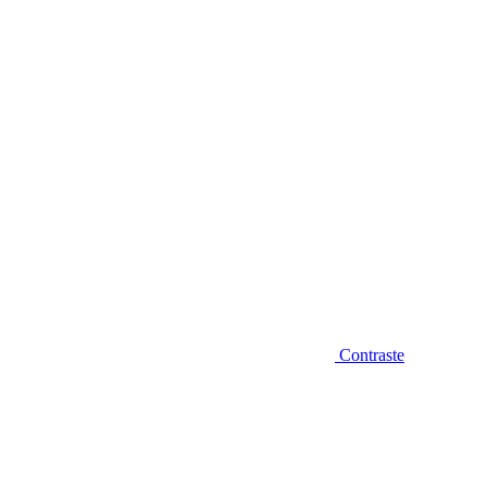
Diminuir fonte
Contraste