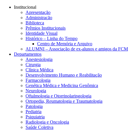
Conteúdo principal
Menu principal
Rodapé
Institucional
Apresentação
Administração
Biblioteca
Prêmios Institucionais
Identidade Visual
Histórico – Linha do Tempo
Centro de Memória e Arquivo
ALUMNI – Associação de ex-alunos e amigos da FCM
Departamentos
Anestesiologia
Cirurgia
Clínica Médica
Desenvolvimento Humano e Reabilitação
Farmacologia
Genética Médica e Medicina Genômica
Neurologia
Oftalmologia e Otorrinolaringologia
Ortopedia, Reumatologia e Traumatologia
Patologia
Pediatria
Psiquiatria
Radiologia e Oncologia
Saúde Coletiva