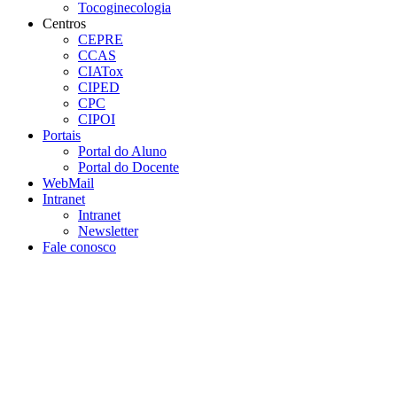
Tocoginecologia
Centros
CEPRE
CCAS
CIATox
CIPED
CPC
CIPOI
Portais
Portal do Aluno
Portal do Docente
WebMail
Intranet
Intranet
Newsletter
Fale conosco
Aumentar fonte