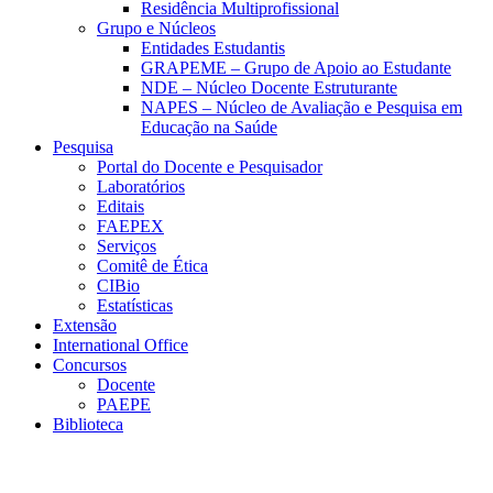
Residência Multiprofissional
Grupo e Núcleos
Entidades Estudantis
GRAPEME – Grupo de Apoio ao Estudante
NDE – Núcleo Docente Estruturante
NAPES – Núcleo de Avaliação e Pesquisa em
Educação na Saúde
Pesquisa
Portal do Docente e Pesquisador
Laboratórios
Editais
FAEPEX
Serviços
Comitê de Ética
CIBio
Estatísticas
Extensão
International Office
Concursos
Docente
PAEPE
Biblioteca
Link para o Facebook