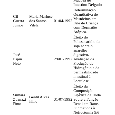
Mucosa do
Intestino Delgado
Determinação
Quantitativa de
Gil
Maria Marluce
Mastócitos em
Guerra
dos Santos
01/04/1992
Pele de Criança
Junior
Vilela
com Dermatite
Atópica.
Èfeito do
Polissacarídio da
soja sobre o
aparelho
José
digestivo.
Espin
29/01/1992
Avaliação da
Neto
Produção de
Hidrogênio e da
permeabilidade
intestinal à
Lactulose .
Èfeito da
Composição
Sumara
Lipídica da Dieta
Gentil Alves
Zuanazi
31/07/1992
Sobre a Função
Filho
Pinto
Renal em Ratos
Submetidos à
Nefrectomia 5/6