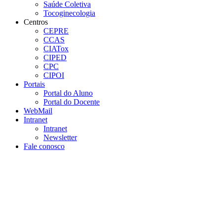
Saúde Coletiva
Tocoginecologia
Centros
CEPRE
CCAS
CIATox
CIPED
CPC
CIPOI
Portais
Portal do Aluno
Portal do Docente
WebMail
Intranet
Intranet
Newsletter
Fale conosco
Aumentar fonte