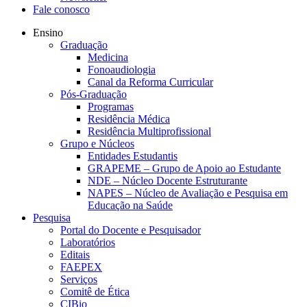
Fale conosco
Ensino
Graduação
Medicina
Fonoaudiologia
Canal da Reforma Curricular
Pós-Graduação
Programas
Residência Médica
Residência Multiprofissional
Grupo e Núcleos
Entidades Estudantis
GRAPEME – Grupo de Apoio ao Estudante
NDE – Núcleo Docente Estruturante
NAPES – Núcleo de Avaliação e Pesquisa em
Educação na Saúde
Pesquisa
Portal do Docente e Pesquisador
Laboratórios
Editais
FAEPEX
Serviços
Comitê de Ética
CIBio