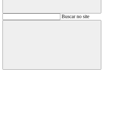
Buscar
Buscar no site
Buscar
Aumentar fonte
Diminuir fonte