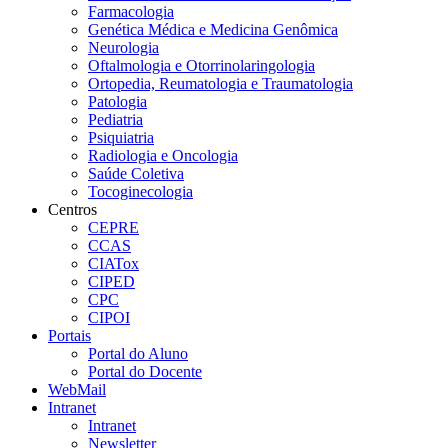
Farmacologia
Genética Médica e Medicina Genômica
Neurologia
Oftalmologia e Otorrinolaringologia
Ortopedia, Reumatologia e Traumatologia
Patologia
Pediatria
Psiquiatria
Radiologia e Oncologia
Saúde Coletiva
Tocoginecologia
Centros
CEPRE
CCAS
CIATox
CIPED
CPC
CIPOI
Portais
Portal do Aluno
Portal do Docente
WebMail
Intranet
Intranet
Newsletter