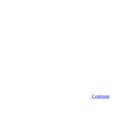
Diminuir fonte
Contraste