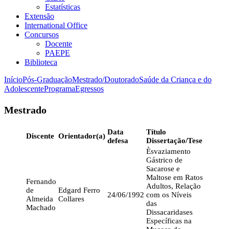
Estatísticas
Extensão
International Office
Concursos
Docente
PAEPE
Biblioteca
Início
Pós-Graduação
Mestrado/Doutorado
Saúde da Criança e do
Adolescente
Programa
Egressos
Mestrado
Data
Título
Discente
Orientador(a)
defesa
Dissertação/Tese
Èsvaziamento
Gástrico de
Sacarose e
Maltose em Ratos
Fernando
Adultos, Relação
de
Edgard Ferro
24/06/1992
com os Níveis
Almeida
Collares
das
Machado
Dissacaridases
Específicas na