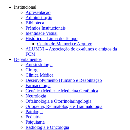
Conteúdo principal
Menu principal
Rodapé
Institucional
Apresentação
Administração
Biblioteca
Prêmios Institucionais
Identidade Visual
Histórico – Linha do Tempo
Centro de Memória e Arquivo
ALUMNI – Associação de ex-alunos e amigos da
FCM
Departamentos
Anestesiologia
Cirurgia
Clínica Médica
Desenvolvimento Humano e Reabilitação
Farmacologia
Genética Médica e Medicina Genômica
Neurologia
Oftalmologia e Otorrinolaringologia
Ortopedia, Reumatologia e Traumatologia
Patologia
Pediatria
Psiquiatria
Radiologia e Oncologia