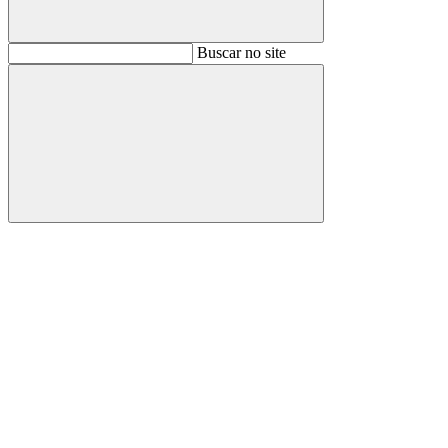
Buscar
Buscar no site
Buscar
Aumentar fonte
Diminuir fonte