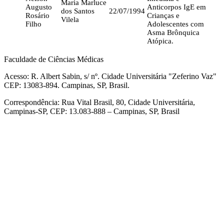
Maria Marluce
Augusto
Anticorpos IgE em
dos Santos
22/07/1994
Rosário
Crianças e
Vilela
Filho
Adolescentes com
Asma Brônquica
Atópica.
Faculdade de Ciências Médicas
Acesso: R. Albert Sabin, s/ nº. Cidade Universitária "Zeferino Vaz"
CEP: 13083-894. Campinas, SP, Brasil.
Correspondência: Rua Vital Brasil, 80, Cidade Universitária,
Campinas-SP, CEP: 13.083-888 – Campinas, SP, Brasil
Link para o Facebook
Link para o Linkedin