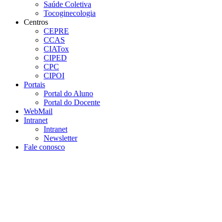
Saúde Coletiva
Tocoginecologia
Centros
CEPRE
CCAS
CIATox
CIPED
CPC
CIPOI
Portais
Portal do Aluno
Portal do Docente
WebMail
Intranet
Intranet
Newsletter
Fale conosco
Aumentar fonte