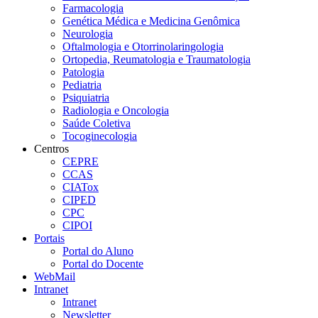
Farmacologia
Genética Médica e Medicina Genômica
Neurologia
Oftalmologia e Otorrinolaringologia
Ortopedia, Reumatologia e Traumatologia
Patologia
Pediatria
Psiquiatria
Radiologia e Oncologia
Saúde Coletiva
Tocoginecologia
Centros
CEPRE
CCAS
CIATox
CIPED
CPC
CIPOI
Portais
Portal do Aluno
Portal do Docente
WebMail
Intranet
Intranet
Newsletter