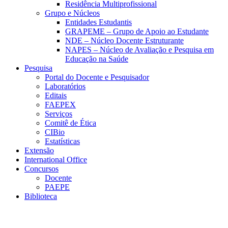
Residência Multiprofissional
Grupo e Núcleos
Entidades Estudantis
GRAPEME – Grupo de Apoio ao Estudante
NDE – Núcleo Docente Estruturante
NAPES – Núcleo de Avaliação e Pesquisa em
Educação na Saúde
Pesquisa
Portal do Docente e Pesquisador
Laboratórios
Editais
FAEPEX
Serviços
Comitê de Ética
CIBio
Estatísticas
Extensão
International Office
Concursos
Docente
PAEPE
Biblioteca
Link para o Facebook