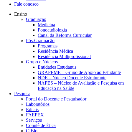
Fale conosco
Ensino
Graduação
Medicina
Fonoaudiologia
Canal da Reforma Curricular
Pós-Graduação
Programas
Residência Médica
Residência Multiprofissional
Grupo e Núcleos
Entidades Estudantis
GRAPEME – Grupo de Apoio ao Estudante
NDE – Núcleo Docente Estruturante
NAPES – Núcleo de Avaliação e Pesquisa em
Educação na Saúde
Pesquisa
Portal do Docente e Pesquisador
Laboratórios
Editais
FAEPEX
Serviços
Comitê de Ética
CIBio