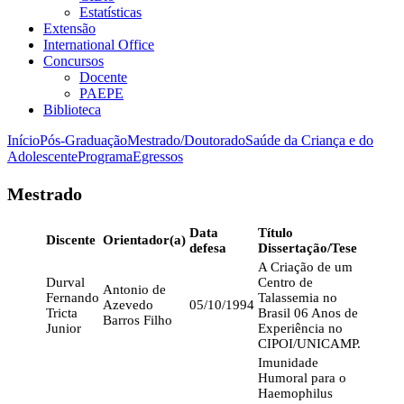
Estatísticas
Extensão
International Office
Concursos
Docente
PAEPE
Biblioteca
Início
Pós-Graduação
Mestrado/Doutorado
Saúde da Criança e do
Adolescente
Programa
Egressos
Mestrado
Data
Título
Discente
Orientador(a)
defesa
Dissertação/Tese
A Criação de um
Durval
Centro de
Antonio de
Fernando
Talassemia no
Azevedo
05/10/1994
Tricta
Brasil 06 Anos de
Barros Filho
Junior
Experiência no
CIPOI/UNICAMP.
Imunidade
Humoral para o
Haemophilus