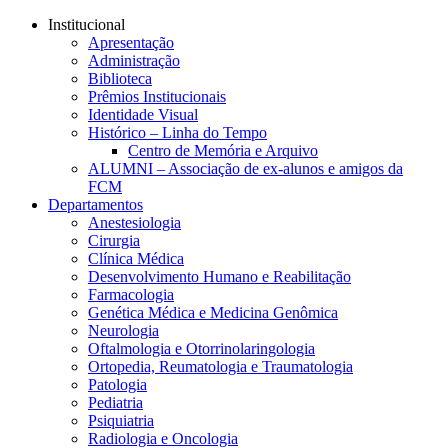
Conteúdo principal
Menu principal
Rodapé
Institucional
Apresentação
Administração
Biblioteca
Prêmios Institucionais
Identidade Visual
Histórico – Linha do Tempo
Centro de Memória e Arquivo
ALUMNI – Associação de ex-alunos e amigos da
FCM
Departamentos
Anestesiologia
Cirurgia
Clínica Médica
Desenvolvimento Humano e Reabilitação
Farmacologia
Genética Médica e Medicina Genômica
Neurologia
Oftalmologia e Otorrinolaringologia
Ortopedia, Reumatologia e Traumatologia
Patologia
Pediatria
Psiquiatria
Radiologia e Oncologia