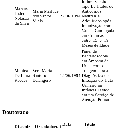
Influenzae do
Tipo B: Titulos de
Marcos
Maria Marluce
Anticorpos
Tadeu
dos Santos
22/06/1994
Naturais e
Nolasco
Vilela
Adquiridos após
da Silva
Imunização com
Vacina Conjugada
em Crianças
entre 15 e 19
Meses de Idade.
Papel de
Bacterioscopia
em Amostra de
Urina como
Monica
Vera Maria
Triagem para a
De Lima
Santoro
15/06/1994
Diagnóstico de
Raeder
Belangero
Infecção do Trato
Urinário na
Infância Estudo
em um Serviço de
Atenção Primária.
Doutorado
Data
Título
Discente
Orientador(a)