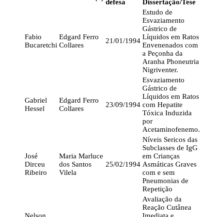
defesa
Dissertação/Tese
Estudo de
Esvaziamento
Gástrico de
Fabio
Edgard Ferro
Líquidos em Ratos
21/01/1994
Bucaretchi
Collares
Envenenados com
a Peçonha da
Aranha Phoneutria
Nigriventer.
Esvaziamento
Gástrico de
Líquidos em Ratos
Gabriel
Edgard Ferro
23/09/1994
com Hepatite
Hessel
Collares
Tóxica Induzida
por
Acetaminofenemo.
Níveis Sericos das
Subclasses de IgG
José
Maria Marluce
em Crianças
Dirceu
dos Santos
25/02/1994
Asmáticas Graves
Ribeiro
Vilela
com e sem
Pneumonias de
Repetição
Avaliação da
Reação Cutânea
Nelson
Imediata e