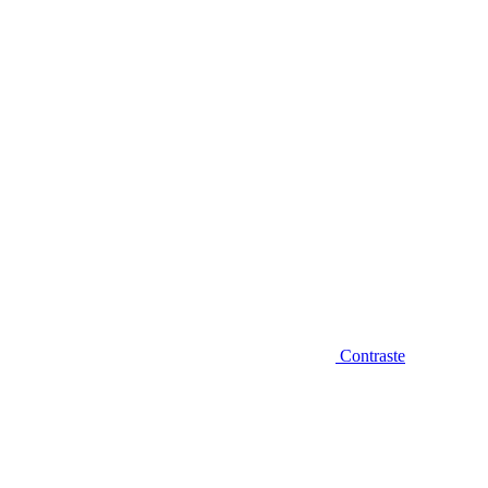
Diminuir fonte
Contraste